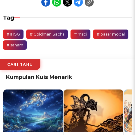
Tag
# IHSG
# Goldman Sachs
# msci
# pasar modal
# saham
CARI TAHU
Kumpulan Kuis Menarik