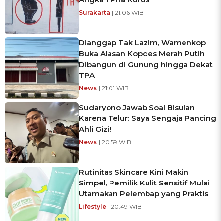
Surakarta
| 21:06 WIB
Dianggap Tak Lazim, Wamenkop
Buka Alasan Kopdes Merah Putih
Dibangun di Gunung hingga Dekat
TPA
News
| 21:01 WIB
Sudaryono Jawab Soal Bisulan
Karena Telur: Saya Sengaja Pancing
Ahli Gizi!
News
| 20:59 WIB
Rutinitas Skincare Kini Makin
Simpel, Pemilik Kulit Sensitif Mulai
Utamakan Pelembap yang Praktis
Lifestyle
| 20:49 WIB