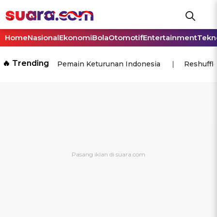
Home
Nasional
Ekonomi
Bola
Otomotif
Entertainment
Tekn
🔥 Trending
Pemain Keturunan Indonesia
Reshuffl