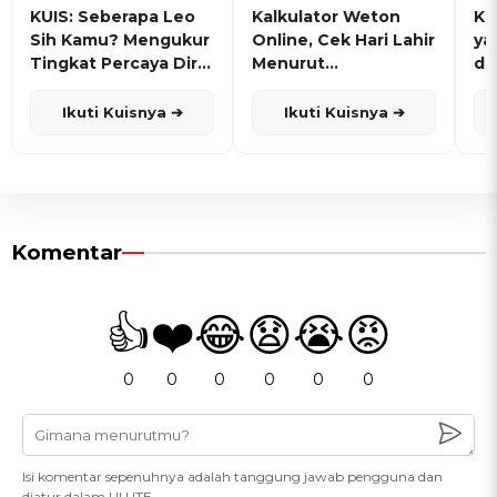
KUIS: Seberapa Leo
Kalkulator Weton
KU
Sih Kamu? Mengukur
Online, Cek Hari Lahir
ya
Tingkat Percaya Diri
Menurut
de
dan Karisma
Penanggalan Jawa
Ikuti Kuisnya ➔
Ikuti Kuisnya ➔
Komentar
👍
❤️
😂
😧
😭
😡
0
0
0
0
0
0
Isi komentar sepenuhnya adalah tanggung jawab pengguna dan
diatur dalam UU ITE