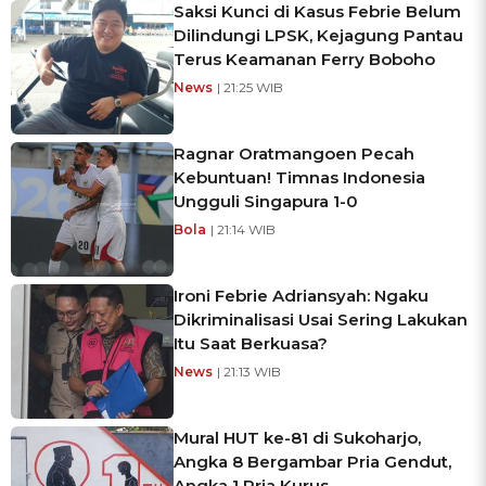
Saksi Kunci di Kasus Febrie Belum
Dilindungi LPSK, Kejagung Pantau
Terus Keamanan Ferry Boboho
News
| 21:25 WIB
Ragnar Oratmangoen Pecah
Kebuntuan! Timnas Indonesia
Ungguli Singapura 1-0
Bola
| 21:14 WIB
Ironi Febrie Adriansyah: Ngaku
Dikriminalisasi Usai Sering Lakukan
Itu Saat Berkuasa?
News
| 21:13 WIB
Mural HUT ke-81 di Sukoharjo,
Angka 8 Bergambar Pria Gendut,
Angka 1 Pria Kurus