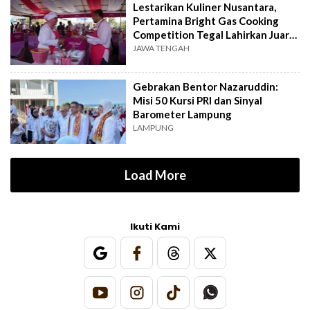
Lestarikan Kuliner Nusantara,
Pertamina Bright Gas Cooking
Competition Tegal Lahirkan Juara
Baru
JAWA TENGAH
Gebrakan Bentor Nazaruddin:
Misi 50 Kursi PRI dan Sinyal
Barometer Lampung
LAMPUNG
Load More
Ikuti Kami