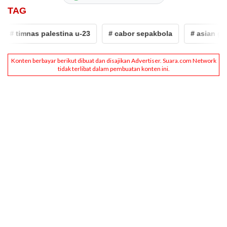
TAG
# timnas palestina u-23
# cabor sepakbola
# asian game