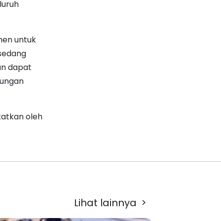
luruh
men untuk
 sedang
an dapat
dungan
katkan oleh
Lihat lainnya
>