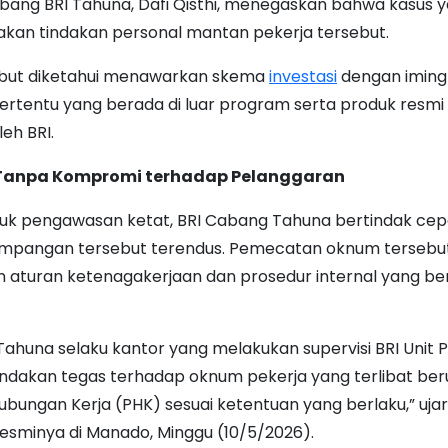
ang BRI Tahuna, Dafi Qisthi, menegaskan bahwa kasus ya
kan tindakan personal mantan pekerja tersebut.
but diketahui menawarkan skema
investasi
dengan iming
ertentu yang berada di luar program serta produk resmi
leh BRI.
Tanpa Kompromi terhadap Pelanggaran
uk pengawasan ketat, BRI Cabang Tahuna bertindak cep
yimpangan tersebut terendus. Pemecatan oknum tersebut
n aturan ketenagakerjaan dan prosedur internal yang ber
ahuna selaku kantor yang melakukan supervisi BRI Unit P
ndakan tegas terhadap oknum pekerja yang terlibat be
bungan Kerja (PHK) sesuai ketentuan yang berlaku,” ujar
esminya di Manado, Minggu (10/5/2026).