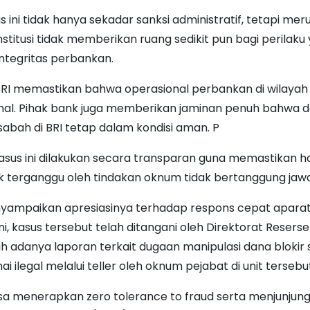
 ini tidak hanya sekadar sanksi administratif, tetapi m
stitusi tidak memberikan ruang sedikit pun bagi perilaku
ntegritas perbankan.
I memastikan bahwa operasional perbankan di wilayah 
mal. Pihak bank juga memberikan jaminan penuh bahwa 
abah di BRI tetap dalam kondisi aman. P
sus ini dilakukan secara transparan guna memastikan 
k terganggu oleh tindakan oknum tidak bertanggung jawa
nyampaikan apresiasinya terhadap respons cepat apara
ni, kasus tersebut telah ditangani oleh Direktorat Reserse
h adanya laporan terkait dugaan manipulasi dana blokir 
ai ilegal melalui teller oleh oknum pejabat di unit tersebu
sa menerapkan zero tolerance to fraud serta menjunjung 