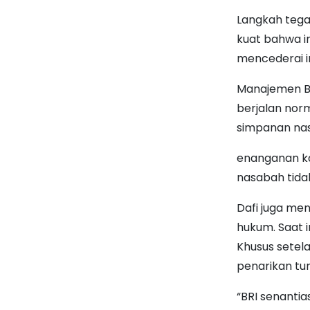
Langkah tegas
kuat bahwa in
mencederai i
Manajemen BR
berjalan nor
simpanan nas
enanganan ka
nasabah tida
Dafi juga me
hukum. Saat i
Khusus setela
penarikan tun
“BRI senantia