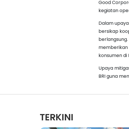
Good Corpora
kegiatan oper
Dalam upaya 
bersikap koo
berlangsung.
memberikan e
konsumen di B
Upaya mitigas
BRI guna men
TERKINI