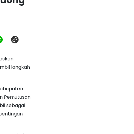
odong
gaskan
mbil langkah
 Kabupaten
kan Pemutusan
bil sebagai
pentingan