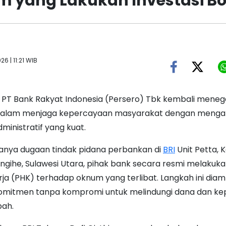
 yang Lakukan Investasi B
26 | 11:21 WIB
-
PT Bank Rakyat Indonesia (Persero) Tbk kembali mene
 dalam menjaga kepercayaan masyarakat dengan menga
inistratif yang kuat.
anya dugaan tindak pidana perbankan di
BRI
Unit Petta,
ngihe, Sulawesi Utara, pihak bank secara resmi melaku
ja (PHK) terhadap oknum yang terlibat. Langkah ini diam
komitmen tanpa kompromi untuk melindungi dana dan ke
bah.