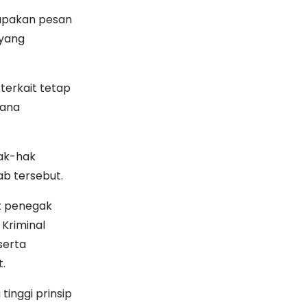
erupakan pesan
 yang
terkait tetap
dana
hak-hak
b tersebut.
t penegak
 Kriminal
serta
t.
tinggi prinsip