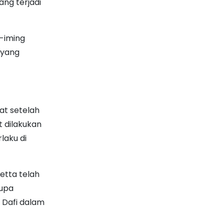
ng terjadi
-iming
 yang
at setelah
 dilakukan
laku di
etta telah
rupa
 Dafi dalam