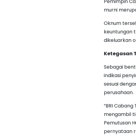
Pemimpin Cab
murni merupa
Oknum terse
keuntungan t
dikeluarkan o
Ketegasan 
Sebagai bent
indikasi pen
sesuai denga
perusahaan.
“BRI Cabang T
mengambil ti
Pemutusan Hu
pernyataan r