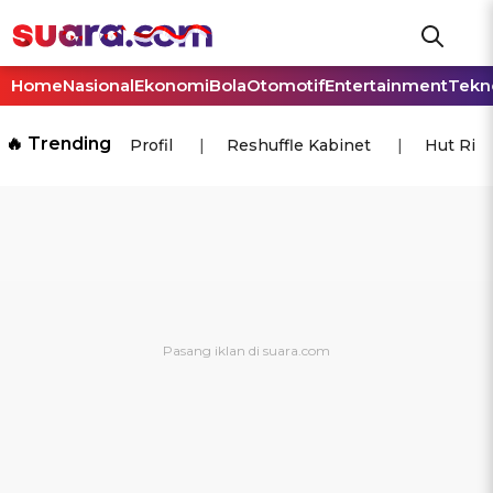
Home
Nasional
Ekonomi
Bola
Otomotif
Entertainment
Tekn
🔥 Trending
Profil
Reshuffle Kabinet
Hut Ri