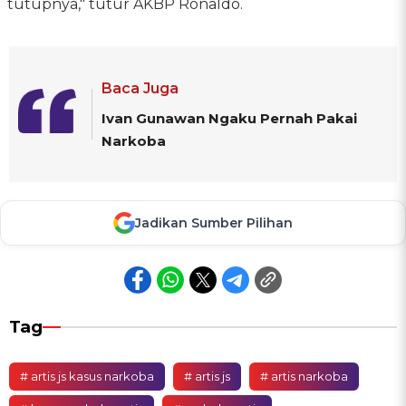
tutupnya," tutur AKBP Ronaldo.
Baca Juga
Ivan Gunawan Ngaku Pernah Pakai
Narkoba
Jadikan Sumber Pilihan
Tag
# artis js kasus narkoba
# artis js
# artis narkoba