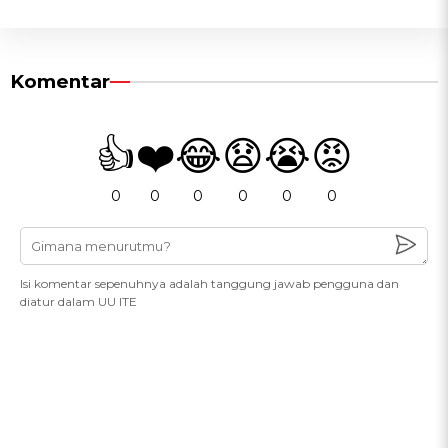
Komentar
👍
❤️
😂
😧
😭
😡
0
0
0
0
0
0
Isi komentar sepenuhnya adalah tanggung jawab pengguna dan
diatur dalam UU ITE