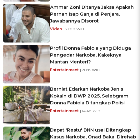
Ammar Zoni Ditanya Jaksa Apakah
Pernah Isap Ganja di Penjara,
Jawabannya Disorot
Video
| 21:00 WIB
Profil Donna Fabiola yang Diduga
Pengedar Narkoba, Kakeknya
Mantan Menteri?
Entertainment
| 20:15 WIB
Berniat Edarkan Narkoba Jenis
Kokain di DWP 2025, Selebgram
Donna Fabiola Ditangkap Polisi
Entertainment
| 14:48 WIB
Dapat 'Restu' BNN usai Ditangkap
Kasus Narkoba, Onad Bakal Direhab