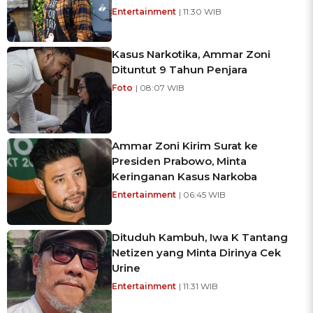
Entertainment
| 11:30 WIB
Kasus Narkotika, Ammar Zoni
Dituntut 9 Tahun Penjara
Foto
| 08:07 WIB
Ammar Zoni Kirim Surat ke
Presiden Prabowo, Minta
Keringanan Kasus Narkoba
Entertainment
| 06:45 WIB
Dituduh Kambuh, Iwa K Tantang
Netizen yang Minta Dirinya Cek
Urine
Entertainment
| 11:31 WIB