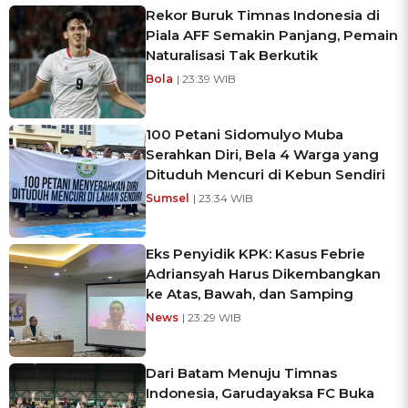
Rekor Buruk Timnas Indonesia di
Piala AFF Semakin Panjang, Pemain
Naturalisasi Tak Berkutik
Bola
| 23:39 WIB
100 Petani Sidomulyo Muba
Serahkan Diri, Bela 4 Warga yang
Dituduh Mencuri di Kebun Sendiri
Sumsel
| 23:34 WIB
Eks Penyidik KPK: Kasus Febrie
Adriansyah Harus Dikembangkan
ke Atas, Bawah, dan Samping
News
| 23:29 WIB
Dari Batam Menuju Timnas
Indonesia, Garudayaksa FC Buka