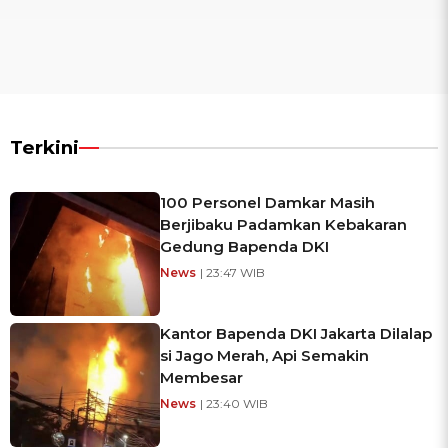
Terkini
100 Personel Damkar Masih
Berjibaku Padamkan Kebakaran
Gedung Bapenda DKI
News
| 23:47 WIB
Kantor Bapenda DKI Jakarta Dilalap
si Jago Merah, Api Semakin
Membesar
News
| 23:40 WIB