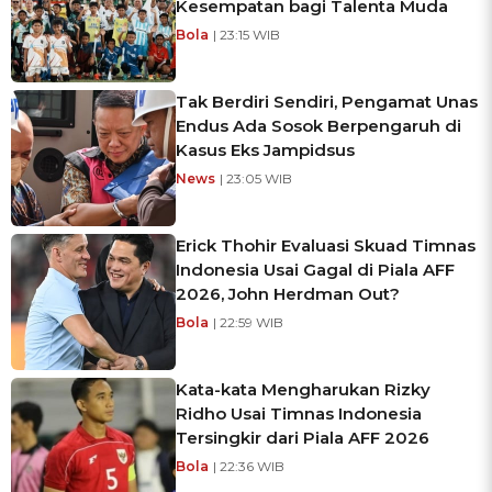
Kesempatan bagi Talenta Muda
Bola
| 23:15 WIB
Tak Berdiri Sendiri, Pengamat Unas
Endus Ada Sosok Berpengaruh di
Kasus Eks Jampidsus
News
| 23:05 WIB
Erick Thohir Evaluasi Skuad Timnas
Indonesia Usai Gagal di Piala AFF
2026, John Herdman Out?
Bola
| 22:59 WIB
Kata-kata Mengharukan Rizky
Ridho Usai Timnas Indonesia
Tersingkir dari Piala AFF 2026
Bola
| 22:36 WIB