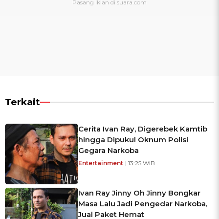
Terkait
Cerita Ivan Ray, Digerebek Kamtib
hingga Dipukul Oknum Polisi
Gegara Narkoba
Entertainment
| 13:25 WIB
Ivan Ray Jinny Oh Jinny Bongkar
Masa Lalu Jadi Pengedar Narkoba,
Jual Paket Hemat