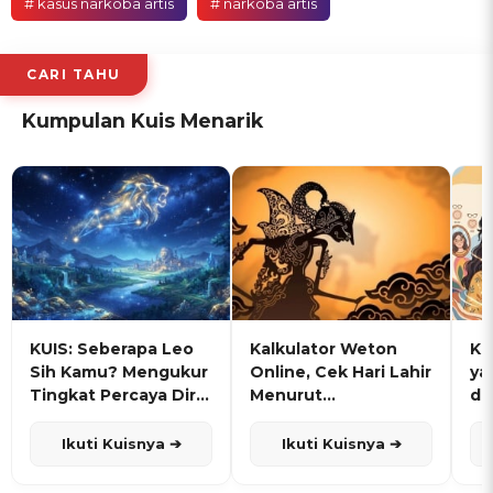
# kasus narkoba artis
# narkoba artis
CARI TAHU
Kumpulan Kuis Menarik
KUIS: Seberapa Leo
Kalkulator Weton
KU
Sih Kamu? Mengukur
Online, Cek Hari Lahir
ya
Tingkat Percaya Diri
Menurut
de
dan Karisma
Penanggalan Jawa
Ikuti Kuisnya ➔
Ikuti Kuisnya ➔