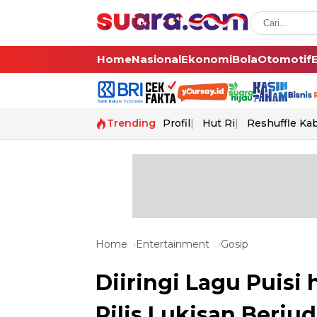
Home
Nasional
Ekonomi
Bola
Otomotif
Trending
Profil
Hut Ri
Reshuffle Ka
Home
Entertainment
Gosip
Diiringi Lagu Puisi
Rilis Lukisan Berjud