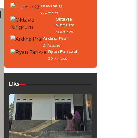
Tarassa Q.
33 Articles
Oktavia
Ningrum
31 Articles
Ardina Praf
21 Articles
Ryan Farizzal
20 Articles
Liks