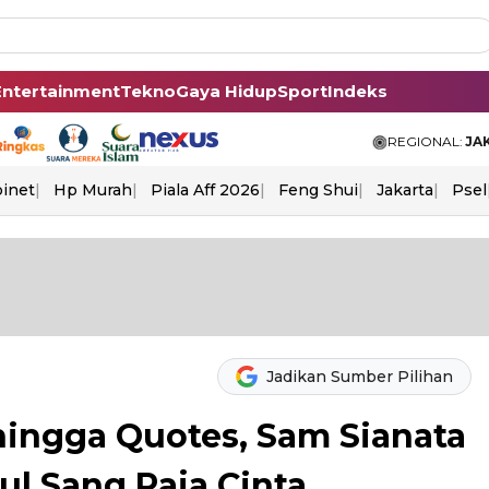
Entertainment
Tekno
Gaya Hidup
Sport
Indeks
REGIONAL:
JA
binet
Hp Murah
Piala Aff 2026
Feng Shui
Jakarta
Psel
Jadikan Sumber Pilihan
 hingga Quotes, Sam Sianata
ul Sang Raja Cinta