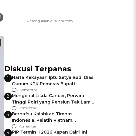
Diskusi Terpanas
Harta Kekayaan Iptu Setya Budi Dias,
1
Oknum KPK Pemeras Bupati
Pemalang
2 Komentar
Mengenal Lisda Cancer, Perwira
2
Tinggi Polri yang Pensiun Tak Lama
Usai Jadi Brigjen
1 Komentar
Bernafsu Kalahkan Timnas
3
Indonesia, Pelatih Vietnam
Berencana Pakai Jimat di Pakansari
1 Komentar
PIP Termin II 2026 Kapan Cair? Ini
4