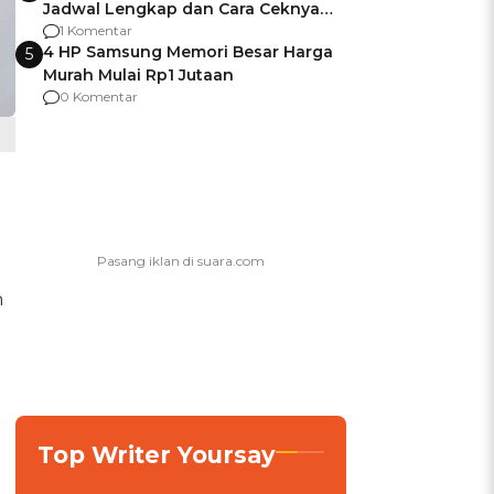
Jadwal Lengkap dan Cara Ceknya
agar Dana Tidak Hangus!
1 Komentar
4 HP Samsung Memori Besar Harga
5
Murah Mulai Rp1 Jutaan
0 Komentar
h
Top Writer Yoursay