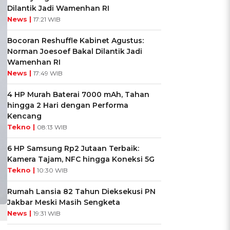
Dilantik Jadi Wamenhan RI
News |
17:21 WIB
Bocoran Reshuffle Kabinet Agustus:
Norman Joesoef Bakal Dilantik Jadi
Wamenhan RI
News |
17:49 WIB
4 HP Murah Baterai 7000 mAh, Tahan
hingga 2 Hari dengan Performa
Kencang
Tekno |
08:13 WIB
6 HP Samsung Rp2 Jutaan Terbaik:
Kamera Tajam, NFC hingga Koneksi 5G
Tekno |
10:30 WIB
Rumah Lansia 82 Tahun Dieksekusi PN
Jakbar Meski Masih Sengketa
News |
19:31 WIB