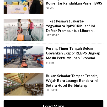
Komentar Rendahkan Pasien BPJS
NEWS
Tiket Pesawat Jakarta-
Yogyakarta Rp890 Ribuan! Ini
Daftar Promo untuk Liburan
Hemat
LIFESTYLE
Perang Timur Tengah Belum
Goyahkan Ekspor RI, BPS Ungkap
Mesin Pertumbuhan Ekonomi
Masih Ngebut
BISNIS
Bukan Sekadar Tempat Transit,
Wajah Baru Lounge Bandara Ini
Setara Hotel Berbintang
LIFESTYLE
Load More