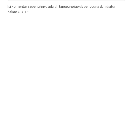
Isi komentar sepenuhnya adalah tanggung jawab pengguna dan diatur
dalam UU ITE