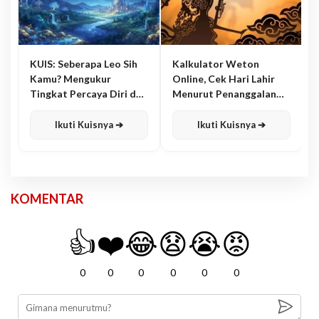
KUIS: Seberapa Leo Sih
Kalkulator Weton
Kamu? Mengukur
Online, Cek Hari Lahir
Tingkat Percaya Diri dan
Menurut Penanggalan
Karisma
Jawa
Ikuti Kuisnya ➔
Ikuti Kuisnya ➔
KOMENTAR
👍
❤️
😂
😧
😭
😡
0
0
0
0
0
0