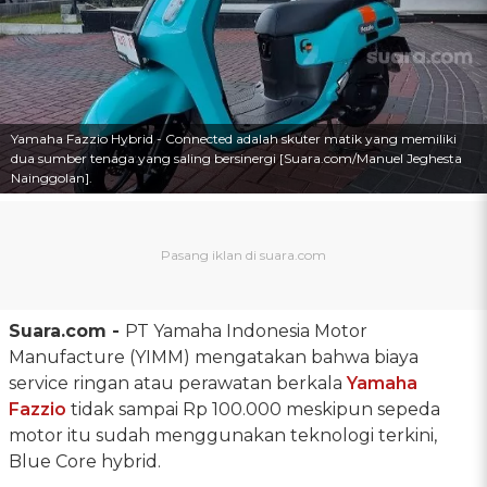
Yamaha Fazzio Hybrid - Connected adalah skuter matik yang memiliki
dua sumber tenaga yang saling bersinergi [Suara.com/Manuel Jeghesta
Nainggolan].
Suara.com -
PT Yamaha Indonesia Motor
Manufacture (YIMM) mengatakan bahwa biaya
service ringan atau perawatan berkala
Yamaha
Fazzio
tidak sampai Rp 100.000 meskipun sepeda
motor itu sudah menggunakan teknologi terkini,
Blue Core hybrid.