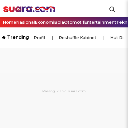
Home
Nasional
Ekonomi
Bola
Otomotif
Entertainment
Tekn
🔥 Trending
Profil
Reshuffle Kabinet
Hut Ri