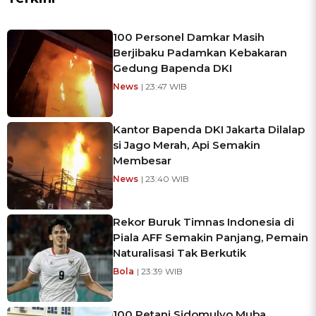
100 Personel Damkar Masih
Berjibaku Padamkan Kebakaran
Gedung Bapenda DKI
News
| 23:47 WIB
Kantor Bapenda DKI Jakarta Dilalap
si Jago Merah, Api Semakin
Membesar
News
| 23:40 WIB
Rekor Buruk Timnas Indonesia di
Piala AFF Semakin Panjang, Pemain
Naturalisasi Tak Berkutik
Bola
| 23:39 WIB
100 Petani Sidomulyo Muba