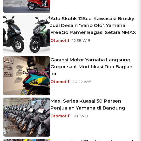
Adu Skutik 125cc: Kawasaki Brusky
Jual Desain 'Vario Old', Yamaha
FreeGo Pamer Bagasi Setara NMAX
Otomotif
| 12:38 WIB
Garansi Motor Yamaha Langsung
Gugur saat Modifikasi Dua Bagian
Ini
Otomotif
| 20:22 WIB
Maxi Series Kuasai 50 Persen
Penjualan Yamaha di Bandung
Otomotif
| 19:11 WIB