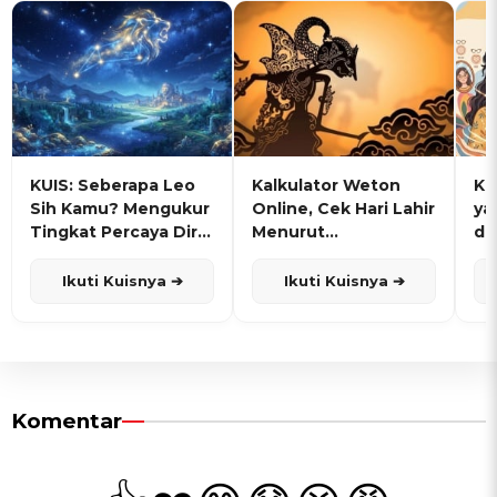
KUIS: Seberapa Leo
Kalkulator Weton
KU
Sih Kamu? Mengukur
Online, Cek Hari Lahir
ya
Tingkat Percaya Diri
Menurut
de
dan Karisma
Penanggalan Jawa
Ikuti Kuisnya ➔
Ikuti Kuisnya ➔
Komentar