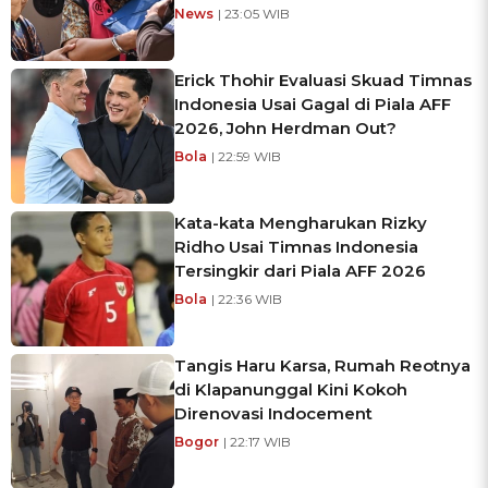
News
| 23:05 WIB
Erick Thohir Evaluasi Skuad Timnas
Indonesia Usai Gagal di Piala AFF
2026, John Herdman Out?
Bola
| 22:59 WIB
Kata-kata Mengharukan Rizky
Ridho Usai Timnas Indonesia
Tersingkir dari Piala AFF 2026
Bola
| 22:36 WIB
Tangis Haru Karsa, Rumah Reotnya
di Klapanunggal Kini Kokoh
Direnovasi Indocement
Bogor
| 22:17 WIB