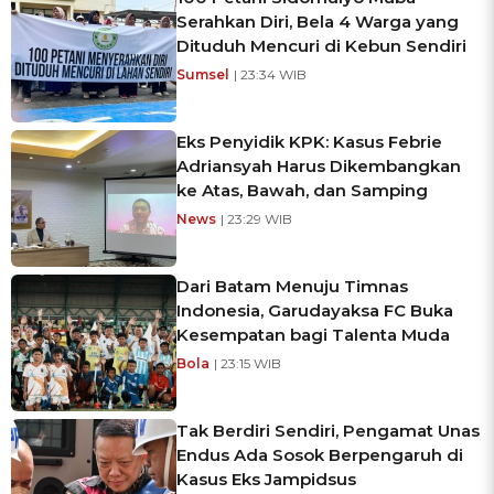
Serahkan Diri, Bela 4 Warga yang
Dituduh Mencuri di Kebun Sendiri
Sumsel
| 23:34 WIB
Eks Penyidik KPK: Kasus Febrie
Adriansyah Harus Dikembangkan
ke Atas, Bawah, dan Samping
News
| 23:29 WIB
Dari Batam Menuju Timnas
Indonesia, Garudayaksa FC Buka
Kesempatan bagi Talenta Muda
Bola
| 23:15 WIB
Tak Berdiri Sendiri, Pengamat Unas
Endus Ada Sosok Berpengaruh di
Kasus Eks Jampidsus