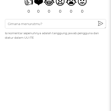
👍
❤️
😂
😧
😭
😡
0
0
0
0
0
0
Isi komentar sepenuhnya adalah tanggung jawab pengguna dan
diatur dalam UU ITE