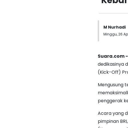
Keban
M Nurhadi
Minggu, 26 Apri
Suara.com 
dedikasinya 
(Kick-Off) P
Mengusung te
memaksimalka
penggerak ke
Acara yang di
pimpinan BRI