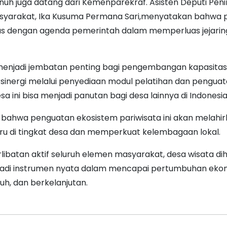
uh juga datang dari Kemenparekraf. Asisten Deputi Pen
syarakat, Ika Kusuma Permana Sari,menyatakan bahwa 
as dengan agenda pemerintah dalam memperluas jejarin
 menjadi jembatan penting bagi pengembangan kapasita
rsinergi melalui penyediaan modul pelatihan dan pengua
a ini bisa menjadi panutan bagi desa lainnya di Indonesia
is bahwa penguatan ekosistem pariwisata ini akan melahi
ru di tingkat desa dan memperkuat kelembagaan lokal.
libatan aktif seluruh elemen masyarakat, desa wisata d
di instrumen nyata dalam mencapai pertumbuhan eko
guh, dan berkelanjutan.