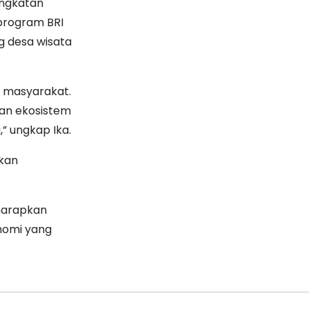
ingkatan
program BRI
g desa wisata
s masyarakat.
tan ekosistem
,” ungkap Ika.
rkan
iharapkan
nomi yang