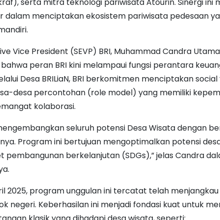
f), serta mitra teknologi pariwisata Atourin. Sinergi ini
r dalam menciptakan ekosistem pariwisata pedesaan ya
andiri.
tive Vice President (SEVP) BRI, Muhammad Candra Utama
ahwa peran BRI kini melampaui fungsi perantara keua
Melalui Desa BRILiaN, BRI berkomitmen menciptakan socia
a-desa percontohan (role model) yang memiliki kepe
emangat kolaborasi.
mengembangkan seluruh potensi Desa Wisata dengan be
lnya. Program ini bertujuan mengoptimalkan potensi desa
t pembangunan berkelanjutan (SDGs),” jelas Candra da
ya.
il 2025, program unggulan ini tercatat telah menjangkau 
ok negeri. Keberhasilan ini menjadi fondasi kuat untuk me
angan klasik yang dihadapi desa wisata, seperti: