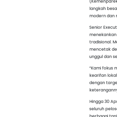
(Kemenparekra
langkah besa
modern dan m
Senior Execu
menekankan b
tradisional. 
mencetak des
unggul dan s
“Kami fokus 
kearifan loka
dengan targe
keterangann
Hingga 30 Apr
seluruh pelos
berbagai tant