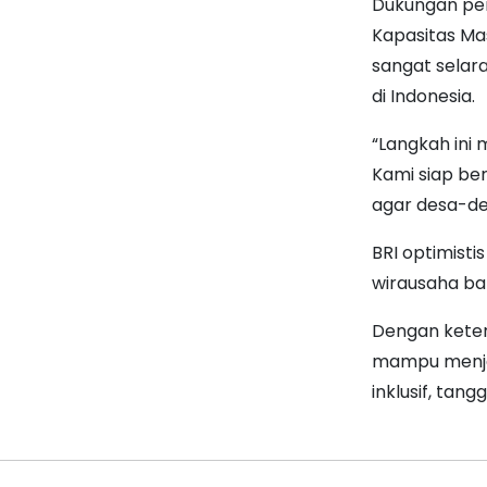
Dukungan pen
Kapasitas Ma
sangat selar
di Indonesia.
“Langkah ini
Kami siap be
agar desa-des
BRI optimist
wirausaha ba
Dengan keter
mampu menja
inklusif, tang