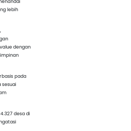
 menandai
ng lebih
,
ngan
l value dengan
mimpinan
rbasis pada
 sesuai
lam
4.327 desa di
ngatasi