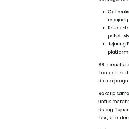
Optimali
menjadi 
Kreativi
paket wis
Jejaring
platform d
BRI menghadi
kompetensi tek
dalam progra
Bekerja sama
untuk meran
daring. Tujua
luas, baik d