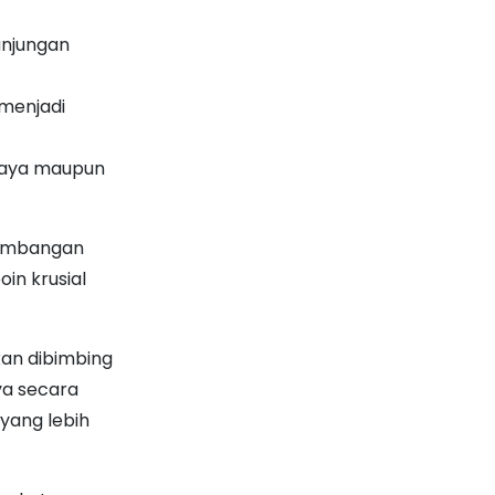
unjungan
menjadi
daya maupun
gembangan
oin krusial
kan dibimbing
a secara
 yang lebih