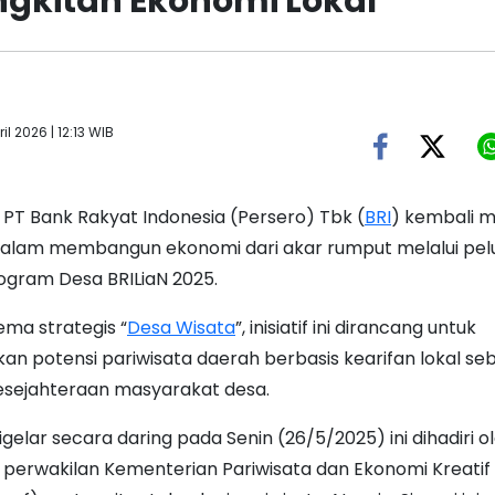
gkitan Ekonomi Lokal
l 2026 | 12:13 WIB
-
PT Bank Rakyat Indonesia (Persero) Tbk (
BRI
) kembali 
dalam membangun ekonomi dari akar rumput melalui pe
rogram Desa BRILiaN 2025.
ma strategis “
Desa Wisata
”, inisiatif ini dirancang untuk
n potensi pariwisata daerah berbasis kearifan lokal se
sejahteraan masyarakat desa.
gelar secara daring pada Senin (26/5/2025) ini dihadiri ol
, perwakilan Kementerian Pariwisata dan Ekonomi Kreatif