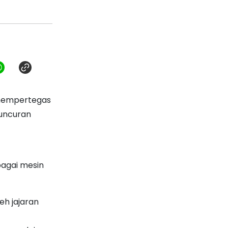
mempertegas
luncuran
bagai mesin
eh jajaran