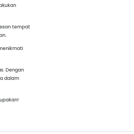
lakukan
mesan tempat
an.
 menikmati
ras. Dengan
da dalam
lupakan!