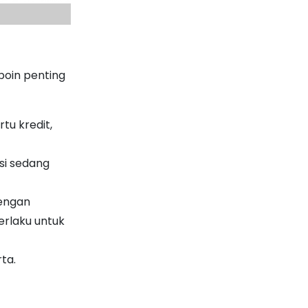
poin penting
tu kredit,
asi sedang
dengan
erlaku untuk
ta.