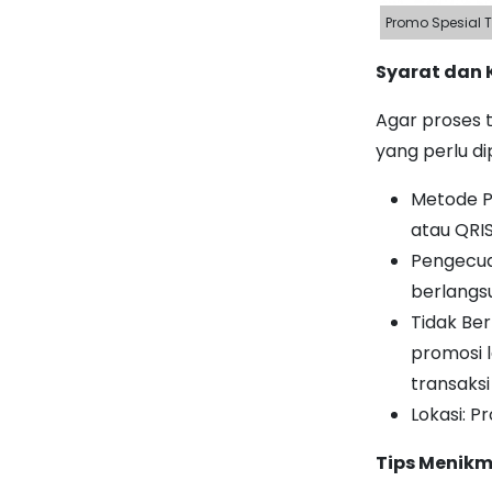
Promo Spesial T
Syarat dan
Agar proses t
yang perlu di
Metode P
atau QRI
Pengecual
berlangs
Tidak Ber
promosi l
transaksi
Lokasi: P
Tips Menikm