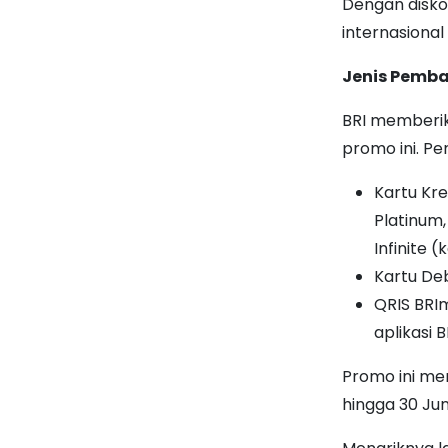
Dengan disko
internasional
Jenis Pemba
BRI memberik
promo ini. P
Kartu Kre
Platinum,
Infinite 
Kartu Debi
QRIS BRI
aplikasi 
Promo ini mem
hingga 30 Jun