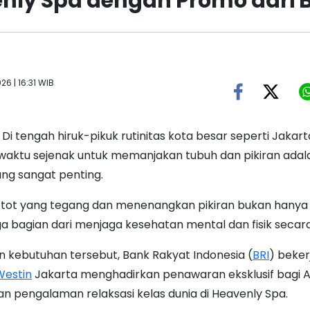
nly Spa dengan Promo dari B
026 | 16:31 WIB
-
Di tengah hiruk-pikuk rutinitas kota besar seperti Jakart
aktu sejenak untuk memanjakan tubuh dan pikiran adal
ng sangat penting.
otot yang tegang dan menenangkan pikiran bukan hanya s
ga bagian dari menjaga kesehatan mental dan fisik secar
n kebutuhan tersebut, Bank Rakyat Indonesia (
BRI
) beke
Westin
Jakarta menghadirkan penawaran eksklusif bagi 
pengalaman relaksasi kelas dunia di Heavenly Spa.