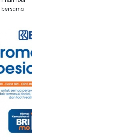
 hari libur
si bersama