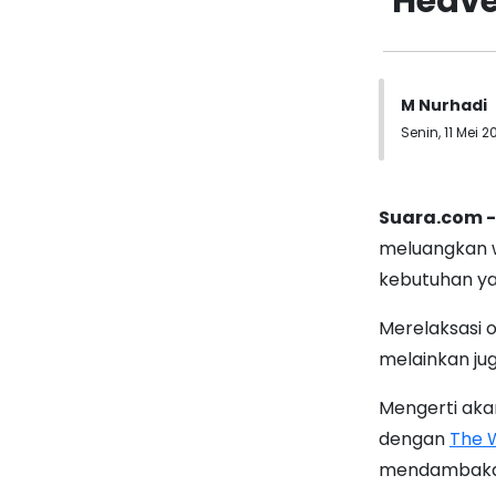
Heave
M Nurhadi
Senin, 11 Mei 2
Suara.com 
meluangkan w
kebutuhan ya
Merelaksasi 
melainkan ju
Mengerti aka
dengan
The 
mendambakan 