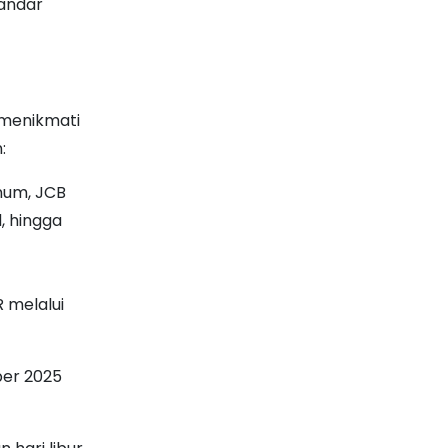
tandar
 menikmati
:
inum, JCB
, hingga
 melalui
ber 2025