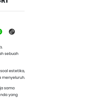
RI
a,
ah sebuah
oal estetika,
a menyeluruh.
rja sama
Anda yang