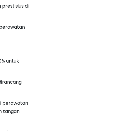
prestisius di
n perawatan
0% untuk
dirancang
ri perawatan
an tangan