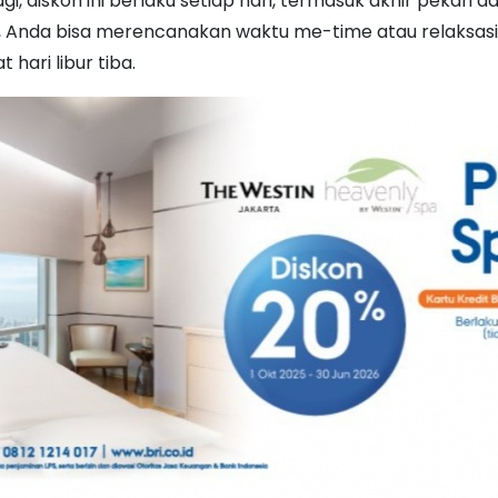
gi, diskon ini berlaku setiap hari, termasuk akhir pekan dan
di, Anda bisa merencanakan waktu me-time atau relaksa
 hari libur tiba.