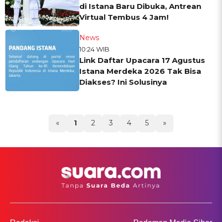
di Istana Baru Dibuka, Antrean
Virtual Tembus 4 Jam!
News
10:24 WIB
Link Daftar Upacara 17 Agustus
Istana Merdeka 2026 Tak Bisa
Diakses? Ini Solusinya
«
1
2
3
4
5
»