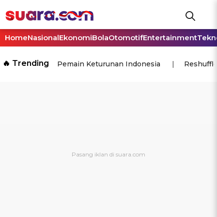
Home
Nasional
Ekonomi
Bola
Otomotif
Entertainment
Tekn
🔥 Trending
Pemain Keturunan Indonesia
Reshuffl