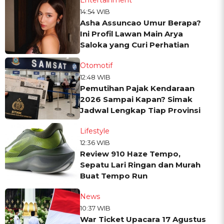
14:54 WIB
Asha Assuncao Umur Berapa?
Ini Profil Lawan Main Arya
Saloka yang Curi Perhatian
Otomotif
12:48 WIB
Pemutihan Pajak Kendaraan
2026 Sampai Kapan? Simak
Jadwal Lengkap Tiap Provinsi
Lifestyle
12:36 WIB
Review 910 Haze Tempo,
Sepatu Lari Ringan dan Murah
Buat Tempo Run
News
10:37 WIB
War Ticket Upacara 17 Agustus