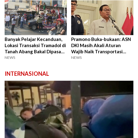
Banyak Pelajar Kecanduan,
Pramono Buka-bukaan: ASN
Lokasi Transaksi Tramadol di
DKI Masih Akali Aturan
Tanah Abang Bakal Dipasang
Wajib Naik Transportasi
CCTV
Umum Tiap Rabu
NEWS
NEWS
INTERNASIONAL