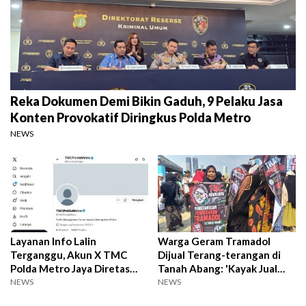
Reka Dokumen Demi Bikin Gaduh, 9 Pelaku Jasa
Konten Provokatif Diringkus Polda Metro
NEWS
Layanan Info Lalin
Warga Geram Tramadol
Terganggu, Akun X TMC
Dijual Terang-terangan di
Polda Metro Jaya Diretas
Tanah Abang: 'Kayak Jual
Pihak Tak Dikenal
Kacang'
NEWS
NEWS