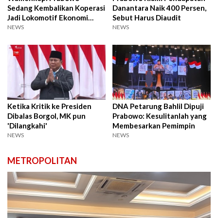
Sedang Kembalikan Koperasi
Danantara Naik 400 Persen,
Jadi Lokomotif Ekonomi
Sebut Harus Diaudit
Bangsa
NEWS
NEWS
Ketika Kritik ke Presiden
DNA Petarung Bahlil Dipuji
Dibalas Borgol, MK pun
Prabowo: Kesulitanlah yang
'Dilangkahi'
Membesarkan Pemimpin
NEWS
NEWS
METROPOLITAN