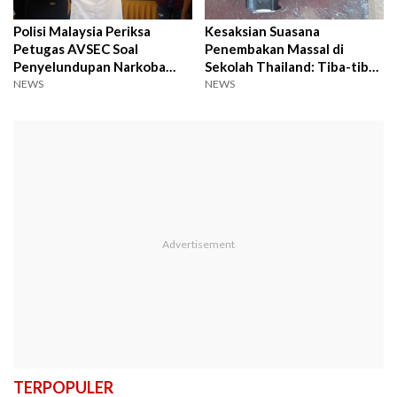
Polisi Malaysia Periksa
Kesaksian Suasana
Petugas AVSEC Soal
Penembakan Massal di
Penyelundupan Narkoba
Sekolah Thailand: Tiba-tiba
Pilot dari KLIA ke Jakarta
Dor Dor Dor, Lalu Hening
NEWS
NEWS
TERPOPULER