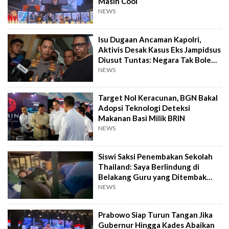
Masih Cool
NEWS
Isu Dugaan Ancaman Kapolri,
Aktivis Desak Kasus Eks Jampidsus
Diusut Tuntas: Negara Tak Boleh
Kalah
NEWS
Target Nol Keracunan, BGN Bakal
Adopsi Teknologi Deteksi
Makanan Basi Milik BRIN
NEWS
Siswi Saksi Penembakan Sekolah
Thailand: Saya Berlindung di
Belakang Guru yang Ditembak
Mati
NEWS
Prabowo Siap Turun Tangan Jika
Gubernur Hingga Kades Abaikan