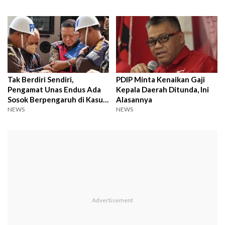
Tak Berdiri Sendiri,
PDIP Minta Kenaikan Gaji
Pengamat Unas Endus Ada
Kepala Daerah Ditunda, Ini
Sosok Berpengaruh di Kasus
Alasannya
Eks Jampidsus
NEWS
NEWS