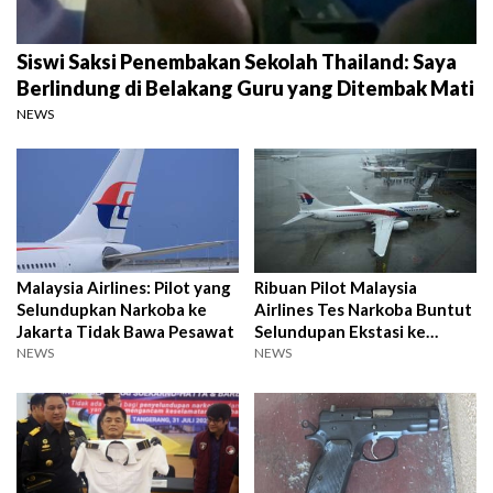
Siswi Saksi Penembakan Sekolah Thailand: Saya
Berlindung di Belakang Guru yang Ditembak Mati
NEWS
Malaysia Airlines: Pilot yang
Ribuan Pilot Malaysia
Selundupkan Narkoba ke
Airlines Tes Narkoba Buntut
Jakarta Tidak Bawa Pesawat
Selundupan Ekstasi ke
Bandara Soetta
NEWS
NEWS