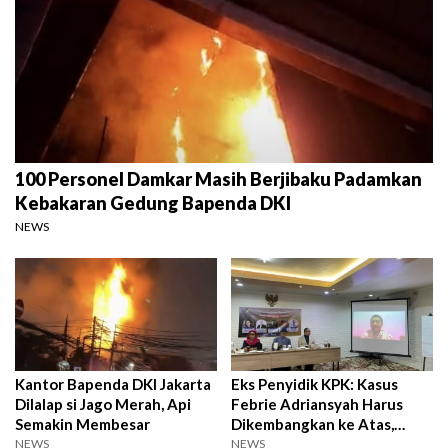
100 Personel Damkar Masih Berjibaku Padamkan
Kebakaran Gedung Bapenda DKI
NEWS
Kantor Bapenda DKI Jakarta
Eks Penyidik KPK: Kasus
Dilalap si Jago Merah, Api
Febrie Adriansyah Harus
Semakin Membesar
Dikembangkan ke Atas,
Bawah, dan Samping
NEWS
NEWS