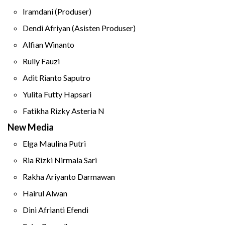
Iramdani (Produser)
Dendi Afriyan (Asisten Produser)
Alfian Winanto
Rully Fauzi
Adit Rianto Saputro
Yulita Futty Hapsari
Fatikha Rizky Asteria N
New Media
Elga Maulina Putri
Ria Rizki Nirmala Sari
Rakha Ariyanto Darmawan
Hairul Alwan
Dini Afrianti Efendi