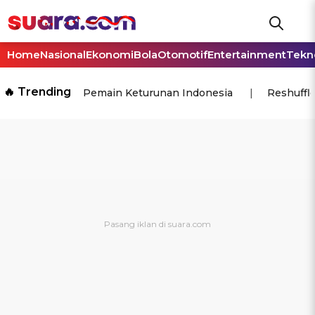
Home
Nasional
Ekonomi
Bola
Otomotif
Entertainment
Tekn
🔥 Trending
Pemain Keturunan Indonesia
Reshuffl