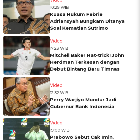
10:29 WIB
Kuasa Hukum Febrie
Adriansyah Bungkam Ditanya
Soal Kematian Sutrimo
Video
17:23 WIB
Mitchell Baker Hat-trick! John
Herdman Terkesan dengan
Debut Bintang Baru Timnas
Video
12:32 WIB
Perry Warjiyo Mundur Jadi
Gubernur Bank Indonesia
Video
19:00 WIB
Prabowo Sebut Cak Imin,