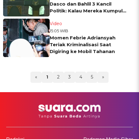
Dasco dan Bahlil 3 Kancil
Politik: Kalau Mereka Kumpul
Repot Kita!
Video
15:05 WIB
Momen Febrie Adriansyah
Teriak Kriminalisasi Saat
Digiring ke Mobil Tahanan
«
1
2
3
4
5
»