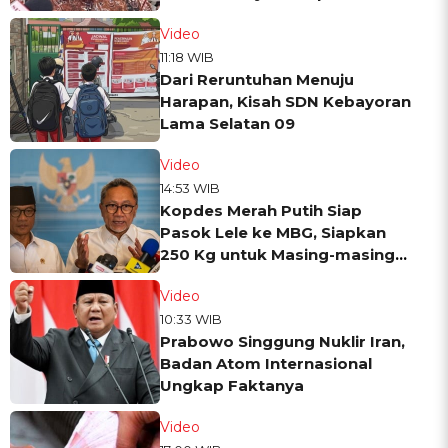
Video
11:18 WIB
Dari Reruntuhan Menuju
Harapan, Kisah SDN Kebayoran
Lama Selatan 09
Video
14:53 WIB
Kopdes Merah Putih Siap
Pasok Lele ke MBG, Siapkan
250 Kg untuk Masing-masing
SPPG
Video
10:33 WIB
Prabowo Singgung Nuklir Iran,
Badan Atom Internasional
Ungkap Faktanya
Video