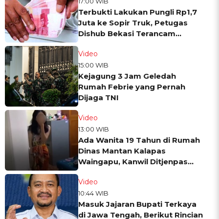
17:00 WIB
Terbukti Lakukan Pungli Rp1,7
Juta ke Sopir Truk, Petugas
Dishub Bekasi Terancam
Dipecat
Video
15:00 WIB
Kejagung 3 Jam Geledah
Rumah Febrie yang Pernah
Dijaga TNI
Video
13:00 WIB
Ada Wanita 19 Tahun di Rumah
Dinas Mantan Kalapas
Waingapu, Kanwil Ditjenpas
Beri Klarifikasi
Video
10:44 WIB
Masuk Jajaran Bupati Terkaya
di Jawa Tengah, Berikut Rincian