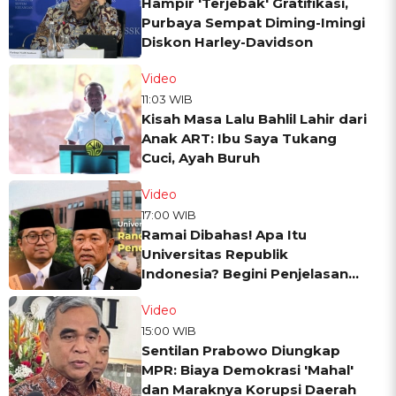
Hampir 'Terjebak' Gratifikasi,
Purbaya Sempat Diming-Imingi
Diskon Harley-Davidson
Video
11:03 WIB
Kisah Masa Lalu Bahlil Lahir dari
Anak ART: Ibu Saya Tukang
Cuci, Ayah Buruh
Video
17:00 WIB
Ramai Dibahas! Apa Itu
Universitas Republik
Indonesia? Begini Penjelasan
Lengkapnya
Video
15:00 WIB
Sentilan Prabowo Diungkap
MPR: Biaya Demokrasi 'Mahal'
dan Maraknya Korupsi Daerah