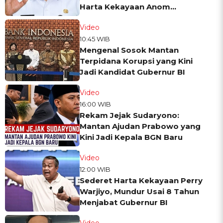
Harta Kekayaan Anom
Widiyantoro
Video
10:45 WIB
Mengenal Sosok Mantan
Terpidana Korupsi yang Kini
Jadi Kandidat Gubernur BI
Video
16:00 WIB
Rekam Jejak Sudaryono:
Mantan Ajudan Prabowo yang
Kini Jadi Kepala BGN Baru
Video
12:00 WIB
Sederet Harta Kekayaan Perry
Warjiyo, Mundur Usai 8 Tahun
Menjabat Gubernur BI
Video