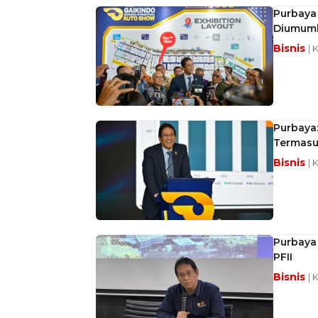
Purbaya 
Diumumk
Bisnis
| 
Purbaya:
Termasuk
Bisnis
| 
Purbaya 
PFII
Bisnis
| 