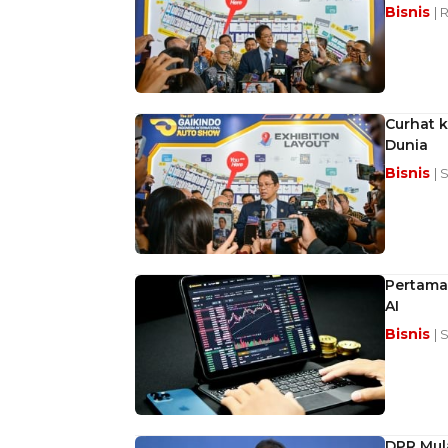
Bisnis
| 
Curhat k
Dunia
Bisnis
| 
Pertama 
AI
Bisnis
| 
DPR Mula