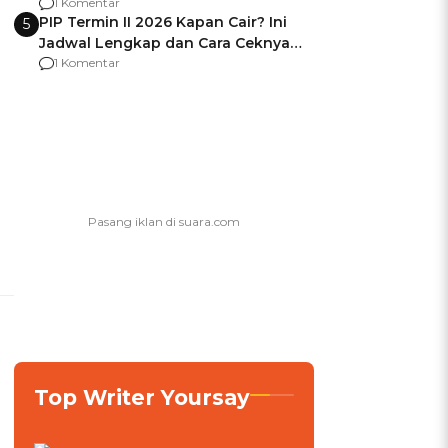
Usai Jadi Brigjen
1 Komentar
PIP Termin II 2026 Kapan Cair? Ini
5
Jadwal Lengkap dan Cara Ceknya
agar Dana Tidak Hangus!
1 Komentar
Top Writer Yoursay