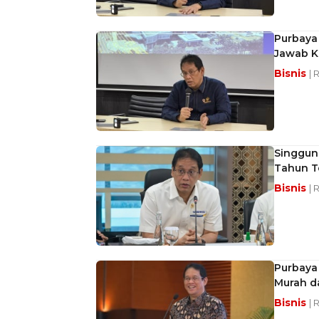
Purbaya
Jawab 
Bisnis
| 
Singgung
Tahun T
Bisnis
| 
Purbaya
Murah d
Bisnis
| 