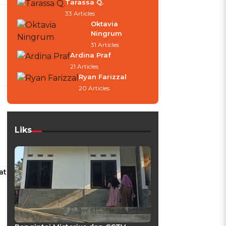
Tarassa Q.
33 Articles
Oktavia
Ningrum
31 Articles
Ardina Praf
21 Articles
Ryan Farizzal
20 Articles
Liks
at