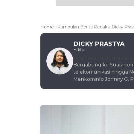
Home
Kumpulan Berita Redaksi Dicky Pras
DICKY PRASTYA
Editor
Bergabung ke Suara.com 
telekomunikasi hingga No
Menkominfo Johnny G. Pla