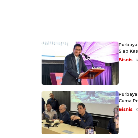
Purbaya 
Siap Kas
Bisnis
| 
Purbaya
Cuma Pe
Bisnis
| 