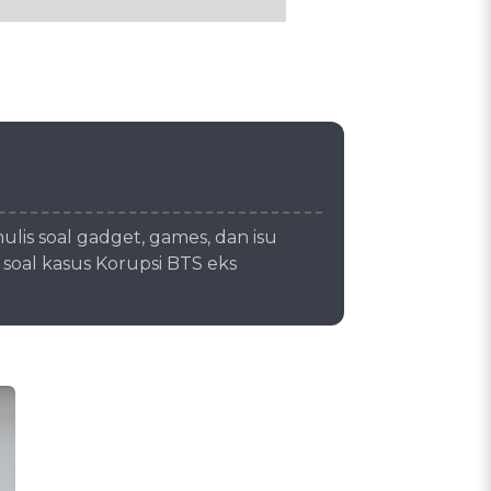
is soal gadget, games, dan isu
 soal kasus Korupsi BTS eks