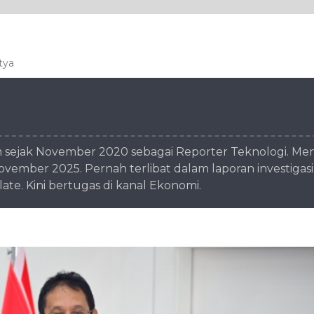
tya
sejak November 2020 sebagai Reporter Teknologi. Menul
vember 2025. Pernah terlibat dalam laporan investigasi
te. Kini bertugas di kanal Ekonomi.