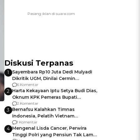
Diskusi Terpanas
Sayembara Rp10 Juta Dedi Mulyadi
1
Dikritik UGM, Dinilai Cermin
Gagalnya Negara Jamin Keamanan
6 Komentar
Harta Kekayaan Iptu Setya Budi Dias,
2
Oknum KPK Pemeras Bupati
Pemalang
2 Komentar
Bernafsu Kalahkan Timnas
3
Indonesia, Pelatih Vietnam
Berencana Pakai Jimat di Pakansari
1 Komentar
Mengenal Lisda Cancer, Perwira
4
Tinggi Polri yang Pensiun Tak Lama