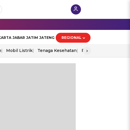
KARTA
JABAR
JATIM
JATENG
REGIONAL
›
n
Mobil Listrik
Tenaga Kesehatan
Perang As-Iran
Ekon