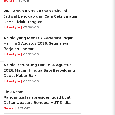
Bola |
17:39 WIB
PIP Termin II 2026 Kapan Cair? Ini
Jadwal Lengkap dan Cara Ceknya agar
Dana Tidak Hangus!
Lifestyle |
07:36 WIB
4 Shio yang Menarik Keberuntungan
Hari Ini 5 Agustus 2026: Segalanya
Berjalan Lancar
Lifestyle |
06:37 WIB
4 Shio Beruntung Hari Ini 4 Agustus
2026: Macan hingga Babi Berpeluang
Dapat Kabar Baik
Lifestyle |
06:23 WIB
Link Resmi
Pandang.istanapresiden.go.id buat
Daftar Upacara Bendera HUT RI di
Istana Negara
News |
12:13 WIB