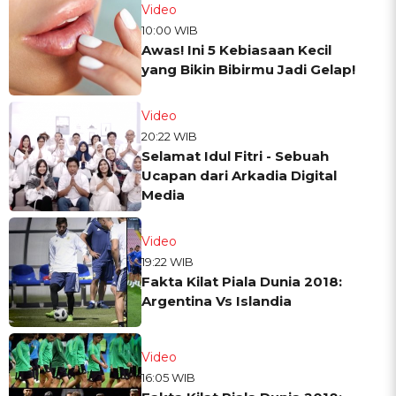
Video
10:00 WIB
Awas! Ini 5 Kebiasaan Kecil
yang Bikin Bibirmu Jadi Gelap!
Video
20:22 WIB
Selamat Idul Fitri - Sebuah
Ucapan dari Arkadia Digital
Media
Video
19:22 WIB
Fakta Kilat Piala Dunia 2018:
Argentina Vs Islandia
Video
16:05 WIB