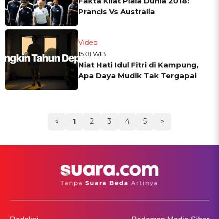
Fakta Kilat Piala Dunia 2018:
Prancis Vs Australia
Video
15:01 WIB
Niat Hati Idul Fitri di Kampung,
Apa Daya Mudik Tak Tergapai
«
1
2
3
4
5
»