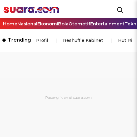
Home
Nasional
Ekonomi
Bola
Otomotif
Entertainment
Tekn
🔥 Trending
Profil
Reshuffle Kabinet
Hut Ri