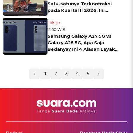
Satu-satunya Terkontraksi
pada Kuartal II 2026, Ini
Penyebabnya
Tekno
12:50 WIB
Samsung Galaxy A27 5G vs
Galaxy A25 5G, Apa Saja
Bedanya? Ini 4 Alasan Layak
Upgrade
«
1
2
3
4
5
»