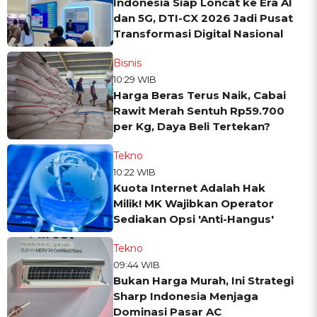
Indonesia Siap Loncat ke Era AI
dan 5G, DTI-CX 2026 Jadi Pusat
Transformasi Digital Nasional
Bisnis
10:29 WIB
Harga Beras Terus Naik, Cabai
Rawit Merah Sentuh Rp59.700
per Kg, Daya Beli Tertekan?
Tekno
10:22 WIB
Kuota Internet Adalah Hak
Milik! MK Wajibkan Operator
Sediakan Opsi 'Anti-Hangus'
Tekno
09:44 WIB
Bukan Harga Murah, Ini Strategi
Sharp Indonesia Menjaga
Dominasi Pasar AC