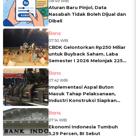
08:49 WIB
Aturan Baru Pinjol, Data
Nasabah Tidak Boleh Dijual dan
Dibeli
Bisnis
07:50 WIB
CBDK Gelontorkan Rp250 Miliar
untuk Buyback Saham, Laba
Semester I 2026 Melonjak 225
Persen
Bisnis
07:42 WIB
Implementasi Aspal Buton
Masuk Tahap Pelaksanaan,
Industri Konstruksi Siapkan
Dukungan Teknologi
Bisnis
07:14 WIB
Ekonomi Indonesia Tumbuh
5,29 Persen, BI Sebut