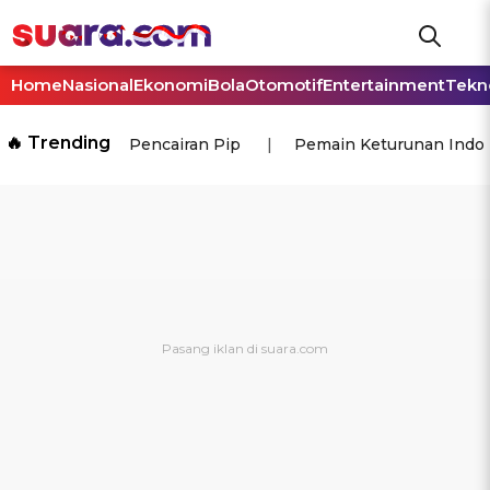
Home
Nasional
Ekonomi
Bola
Otomotif
Entertainment
Tekn
🔥 Trending
Pencairan Pip
Pemain Keturunan Indo