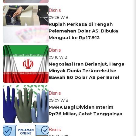
Bisnis
09:28 WIB
Rupiah Perkasa di Tengah
Pelemahan Dolar AS, Dibuka
Menguat ke Rp17.912
Bisnis
09:16 WIB
Negosiasi Iran Berlanjut, Harga
Minyak Dunia Terkoreksi ke
Bawah 80 Dolar AS per Barel
Bisnis
09:07 WIB
MARK Bagi Dividen Interim
Rp76 Miliar, Catat Tanggalnya
Bisnis