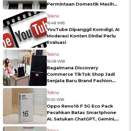
Permintaan Domestik Masih
Solid
Tekno
16:48 WIB
YouTube Dipanggil Komdigi, AI
Moderasi Konten Dinilai Perlu
Evaluasi
Tekno
16:08 WIB
Bagaimana Discovery
Commerce TikTok Shop Jadi
Senjata Baru Brand Fashion
Lokal
Tekno
15:50 WIB
Oppo Reno16 F 5G Eco Pack
Pecahkan Batas Smartphone
AI, Satukan ChatGPT, Gemini,
dan Perplexity
Tekno