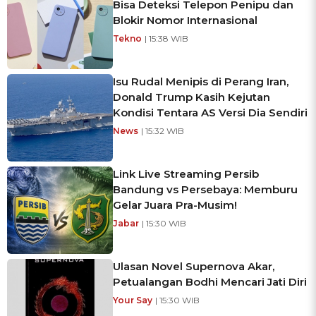
Bisa Deteksi Telepon Penipu dan
Blokir Nomor Internasional
Tekno
| 15:38 WIB
Isu Rudal Menipis di Perang Iran,
Donald Trump Kasih Kejutan
Kondisi Tentara AS Versi Dia Sendiri
News
| 15:32 WIB
Link Live Streaming Persib
Bandung vs Persebaya: Memburu
Gelar Juara Pra-Musim!
Jabar
| 15:30 WIB
Ulasan Novel Supernova Akar,
Petualangan Bodhi Mencari Jati Diri
Your Say
| 15:30 WIB