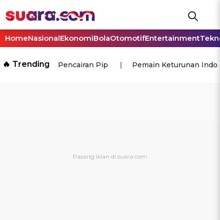
Home
Nasional
Ekonomi
Bola
Otomotif
Entertainment
Tekn
🔥 Trending
Pencairan Pip
Pemain Keturunan Indo