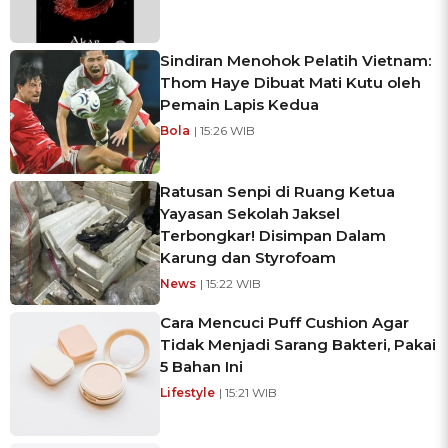
Sindiran Menohok Pelatih Vietnam:
Thom Haye Dibuat Mati Kutu oleh
Pemain Lapis Kedua
Bola
| 15:26 WIB
Ratusan Senpi di Ruang Ketua
Yayasan Sekolah Jaksel
Terbongkar! Disimpan Dalam
Karung dan Styrofoam
News
| 15:22 WIB
Cara Mencuci Puff Cushion Agar
Tidak Menjadi Sarang Bakteri, Pakai
5 Bahan Ini
Lifestyle
| 15:21 WIB