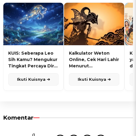
KUIS: Seberapa Leo
Kalkulator Weton
KU
Sih Kamu? Mengukur
Online, Cek Hari Lahir
ya
Tingkat Percaya Diri
Menurut
de
dan Karisma
Penanggalan Jawa
Ikuti Kuisnya ➔
Ikuti Kuisnya ➔
Komentar