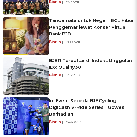
Bisnis
| 17:57 WIB
Tandamata untuk Negeri, BCL Hibur
Penggemar lewat Konser Virtual
Bank BJB
Bisnis
| 12:09 WIB
BJBR Terdaftar di Indeks Unggulan
IDX Quality30
Bisnis
| 11:45 WIB
Ini Event Sepeda BJBCycling
DigiCash V-Ride Series 1 Gowes
Berhadiah!
Bisnis
| 17:46 WIB