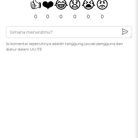
👍
❤️
😂
😧
😭
😡
0
0
0
0
0
0
Isi komentar sepenuhnya adalah tanggung jawab pengguna dan
diatur dalam UU ITE