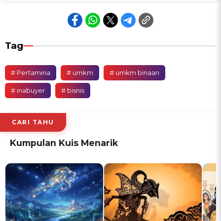
Tag
# Pertamina
# umkm
# umkm binaan
# inabuyer
# bisnis
CARI TAHU
Kumpulan Kuis Menarik