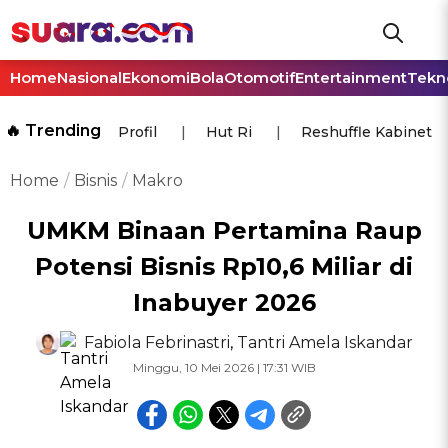
Home
Nasional
Ekonomi
Bola
Otomotif
Entertainment
Tekn
🔥 Trending
Profil
Hut Ri
Reshuffle Kabinet
Home
Bisnis
Makro
UMKM Binaan Pertamina Raup
Potensi Bisnis Rp10,6 Miliar di
Inabuyer 2026
Fabiola Febrinastri
,
Tantri Amela Iskandar
Minggu, 10 Mei 2026 | 17:31 WIB