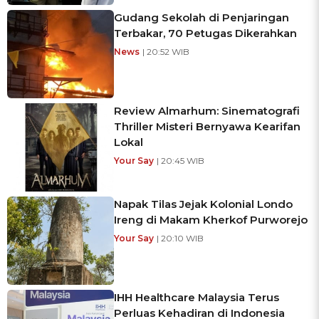
Gudang Sekolah di Penjaringan
Terbakar, 70 Petugas Dikerahkan
News
| 20:52 WIB
Review Almarhum: Sinematografi
Thriller Misteri Bernyawa Kearifan
Lokal
Your Say
| 20:45 WIB
Napak Tilas Jejak Kolonial Londo
Ireng di Makam Kherkof Purworejo
Your Say
| 20:10 WIB
IHH Healthcare Malaysia Terus
Perluas Kehadiran di Indonesia