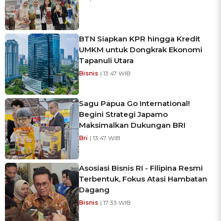
BTN Siapkan KPR hingga Kredit
UMKM untuk Dongkrak Ekonomi
Tapanuli Utara
Bisnis
| 13:47 WIB
Sagu Papua Go International!
Begini Strategi Japamo
Maksimalkan Dukungan BRI
Bri
| 13:47 WIB
Asosiasi Bisnis RI - Filipina Resmi
Terbentuk, Fokus Atasi Hambatan
Dagang
Bisnis
| 17:33 WIB