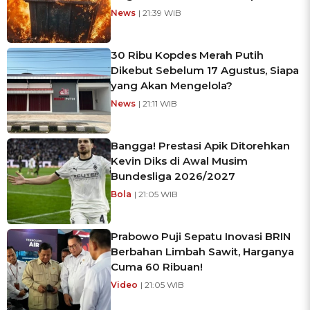
News
| 21:39 WIB
30 Ribu Kopdes Merah Putih
Dikebut Sebelum 17 Agustus, Siapa
yang Akan Mengelola?
News
| 21:11 WIB
Bangga! Prestasi Apik Ditorehkan
Kevin Diks di Awal Musim
Bundesliga 2026/2027
Bola
| 21:05 WIB
Prabowo Puji Sepatu Inovasi BRIN
Berbahan Limbah Sawit, Harganya
Cuma 60 Ribuan!
Video
| 21:05 WIB