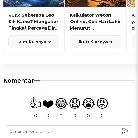
KUIS: Seberapa Leo
Kalkulator Weton
KU
Sih Kamu? Mengukur
Online, Cek Hari Lahir
ya
Tingkat Percaya Diri
Menurut
de
dan Karisma
Penanggalan Jawa
Ikuti Kuisnya ➔
Ikuti Kuisnya ➔
Komentar
👍
❤️
😂
😧
😭
😡
0
0
0
0
0
0