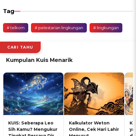
Tag
# telkom
# pelestarian lingkungan
# lingkungan
CARI TAHU
Kumpulan Kuis Menarik
KUIS: Seberapa Leo
Kalkulator Weton
KU
Sih Kamu? Mengukur
Online, Cek Hari Lahir
ya
Tingkat Percaya Diri
Menurut
de