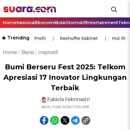
Home
Nasional
Ekonomi
Bola
Otomotif
Entertainment
Tekn
🔥 Trending
Profil
Reshuffle Kabinet
Hut Ri
Home
Bisnis
Inspiratif
Bumi Berseru Fest 2025: Telkom
Apresiasi 17 Inovator Lingkungan
Terbaik
Fabiola Febrinastri
Senin, 11 Mei 2026 | 11:34 WIB