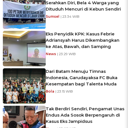
Serahkan Diri, Bela 4 Warga yang
Dituduh Mencuri di Kebun Sendiri
Sumsel
| 23:34 WIB
Eks Penyidik KPK: Kasus Febrie
Adriansyah Harus Dikembangkan
ke Atas, Bawah, dan Samping
News
| 23:29 WIB
Dari Batam Menuju Timnas
Indonesia, Garudayaksa FC Buka
Kesempatan bagi Talenta Muda
Bola
| 23:15 WIB
Tak Berdiri Sendiri, Pengamat Unas
Endus Ada Sosok Berpengaruh di
Kasus Eks Jampidsus