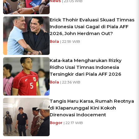
News
| 23:05 WIB
Erick Thohir Evaluasi Skuad Timnas
Indonesia Usai Gagal di Piala AFF
2026, John Herdman Out?
Bola
| 22:59 WIB
Kata-kata Mengharukan Rizky
Ridho Usai Timnas Indonesia
Tersingkir dari Piala AFF 2026
Bola
| 22:36 WIB
Tangis Haru Karsa, Rumah Reotnya
di Klapanunggal Kini Kokoh
Direnovasi Indocement
Bogor
| 22:17 WIB