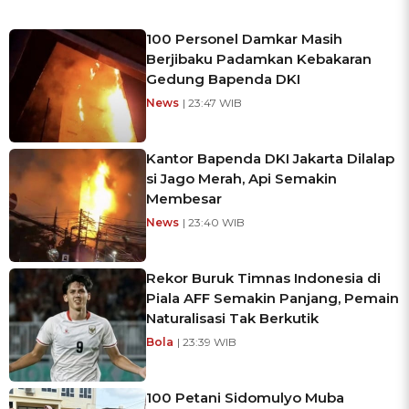
100 Personel Damkar Masih
Berjibaku Padamkan Kebakaran
Gedung Bapenda DKI
News
| 23:47 WIB
Kantor Bapenda DKI Jakarta Dilalap
si Jago Merah, Api Semakin
Membesar
News
| 23:40 WIB
Rekor Buruk Timnas Indonesia di
Piala AFF Semakin Panjang, Pemain
Naturalisasi Tak Berkutik
Bola
| 23:39 WIB
100 Petani Sidomulyo Muba