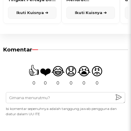
dan Karisma
Penanggalan Jawa
Ikuti Kuisnya ➔
Ikuti Kuisnya ➔
Komentar
👍
❤️
😂
😧
😭
😡
0
0
0
0
0
0
Isi komentar sepenuhnya adalah tanggung jawab pengguna dan
diatur dalam UU ITE