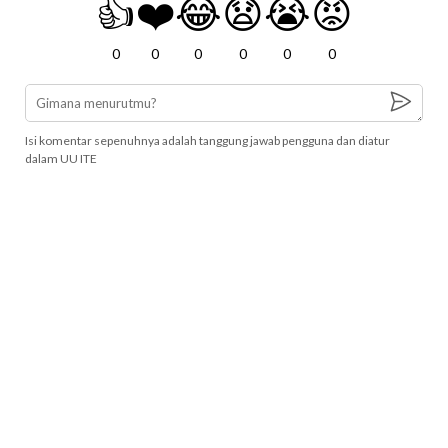
👍
❤️
😂
😧
😭
😡
0
0
0
0
0
0
Isi komentar sepenuhnya adalah tanggung jawab pengguna dan diatur
dalam UU ITE