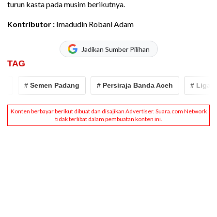
turun kasta pada musim berikutnya.
Kontributor :
Imadudin Robani Adam
Jadikan Sumber Pilihan
TAG
# Semen Padang
# Persiraja Banda Aceh
# Liga 2 20