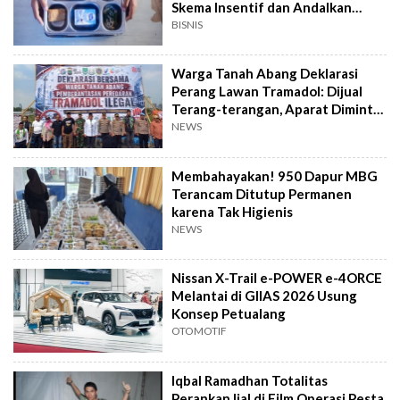
Skema Insentif dan Andalkan
Bahan Pangan
BISNIS
Warga Tanah Abang Deklarasi
Perang Lawan Tramadol: Dijual
Terang-terangan, Aparat Diminta
Bertindak
NEWS
Membahayakan! 950 Dapur MBG
Terancam Ditutup Permanen
karena Tak Higienis
NEWS
Nissan X-Trail e-POWER e-4ORCE
Melantai di GIIAS 2026 Usung
Konsep Petualang
OTOMOTIF
Iqbal Ramadhan Totalitas
Perankan Ijal di Film Operasi Pesta