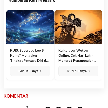
Kumpulan Kuis Menarik
KUIS: Seberapa Leo Sih
Kalkulator Weton
Kamu? Mengukur
Online, Cek Hari Lahir
Tingkat Percaya Diri dan
Menurut Penanggalan
Karisma
Jawa
Ikuti Kuisnya ➔
Ikuti Kuisnya ➔
KOMENTAR