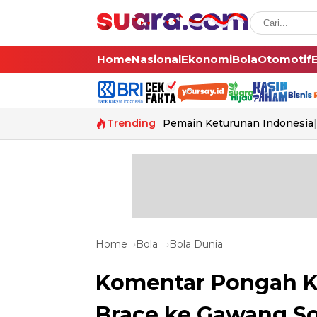
Home
Nasional
Ekonomi
Bola
Otomotif
Trending
Pemain Keturunan Indonesia
Home
Bola
Bola Dunia
Komentar Pongah K
Brace ke Gawang S