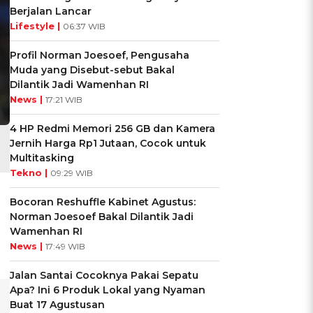
Berjalan Lancar
Lifestyle |
06:37 WIB
Profil Norman Joesoef, Pengusaha
Muda yang Disebut-sebut Bakal
Dilantik Jadi Wamenhan RI
News |
17:21 WIB
4 HP Redmi Memori 256 GB dan Kamera
n
Jernih Harga Rp1 Jutaan, Cocok untuk
Multitasking
Tekno |
09:29 WIB
Bocoran Reshuffle Kabinet Agustus:
Norman Joesoef Bakal Dilantik Jadi
Wamenhan RI
News |
17:49 WIB
Jalan Santai Cocoknya Pakai Sepatu
Apa? Ini 6 Produk Lokal yang Nyaman
Buat 17 Agustusan