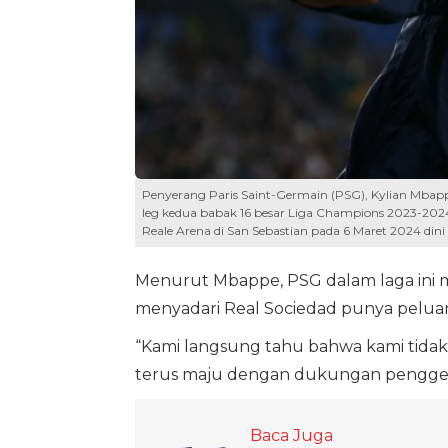
Penyerang Paris Saint-Germain (PSG), Kylian Mbapp
leg kedua babak 16 besar Liga Champions 2023-2024 
Reale Arena di San Sebastian pada 6 Maret 2024 din
Menurut Mbappe, PSG dalam laga ini m
menyadari Real Sociedad punya pelua
“Kami langsung tahu bahwa kami tidak
terus maju dengan dukungan penggem
Baca Juga