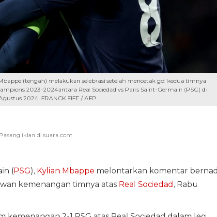
 Mbappe (tengah) melakukan selebrasi setelah mencetak gol kedua timnya
hampions 2023-2024antara Real Sociedad vs Paris Saint-Germain (PSG) di
 Agustus 2024. FRANCK FIFE / AFP.
in (
PSG
),
Kylian Mbappe
melontarkan komentar berna
lawan kemenangan timnya atas
Real Sociedad
, Rabu
 kemenangan 2-1 PSG atas Real Sociedad dalam leg