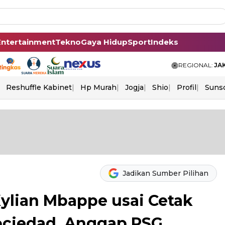
Entertainment
Tekno
Gaya Hidup
Sport
Indeks
REGIONAL:
JA
Reshuffle Kabinet
Hp Murah
Jogja
Shio
Profil
Suns
Jadikan Sumber Pilihan
ylian Mbappe usai Cetak
ociedad, Anggap PSG