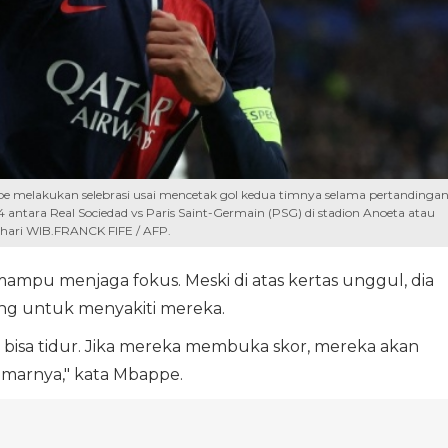
e melakukan selebrasi usai mencetak gol kedua timnya selama pertandinga
antara Real Sociedad vs Paris Saint-Germain (PSG) di stadion Anoeta atau
i hari WIB.FRANCK FIFE / AFP.
ampu menjaga fokus. Meski di atas kertas unggul, dia
ng untuk menyakiti mereka.
 bisa tidur. Jika mereka membuka skor, mereka akan
arnya," kata Mbappe.