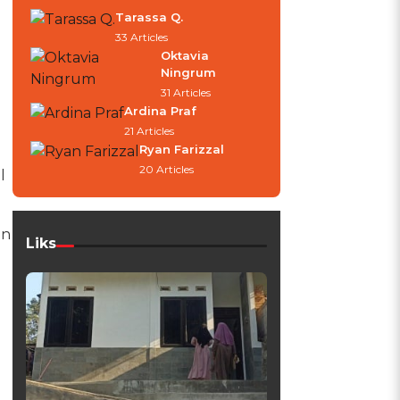
Tarassa Q.
33 Articles
Oktavia
Ningrum
31 Articles
Ardina Praf
21 Articles
Ryan Farizzal
20 Articles
l
an
Liks