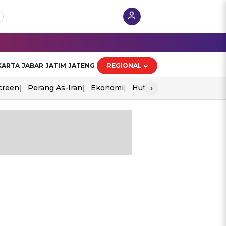
KARTA
JABAR
JATIM
JATENG
REGIONAL
›
creen
Perang As-Iran
Ekonomi
Hut Ri