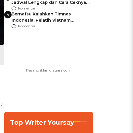
Jadwal Lengkap dan Cara Ceknya
agar Dana Tidak Hangus!
1 Komentar
Bernafsu Kalahkan Timnas
5
Indonesia, Pelatih Vietnam
Berencana Pakai Jimat di Pakansari
1 Komentar
da
Top Writer Yoursay