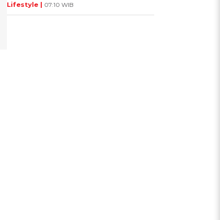
Lifestyle |
07:10 WIB