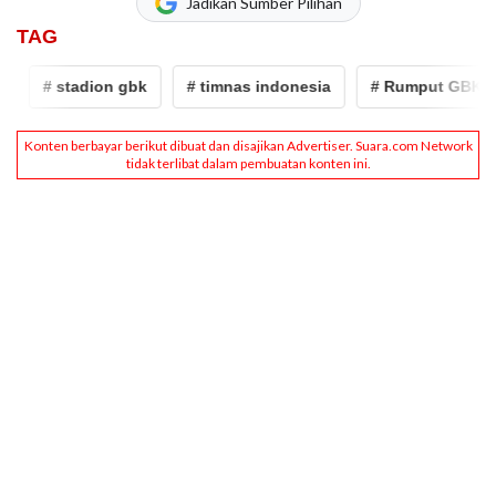
Jadikan Sumber Pilihan
TAG
# stadion gbk
# timnas indonesia
# Rumput GBK