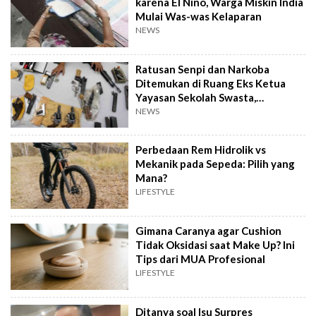
karena El Nino, Warga Miskin India
Mulai Was-was Kelaparan
NEWS
Ratusan Senpi dan Narkoba
Ditemukan di Ruang Eks Ketua
Yayasan Sekolah Swasta,
Pengelola Buka Suara
NEWS
Perbedaan Rem Hidrolik vs
Mekanik pada Sepeda: Pilih yang
Mana?
LIFESTYLE
Gimana Caranya agar Cushion
Tidak Oksidasi saat Make Up? Ini
Tips dari MUA Profesional
LIFESTYLE
Ditanya soal Isu Surpres