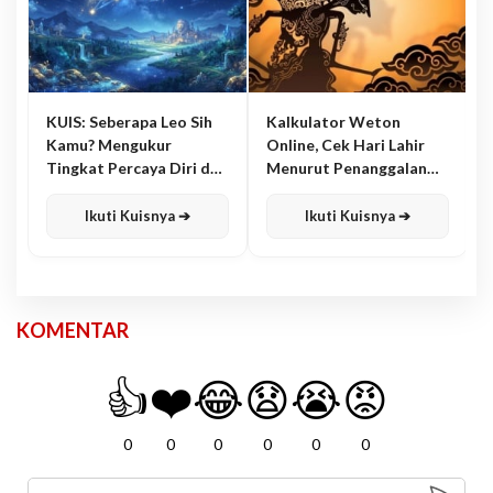
KUIS: Seberapa Leo Sih
Kalkulator Weton
Kamu? Mengukur
Online, Cek Hari Lahir
Tingkat Percaya Diri dan
Menurut Penanggalan
Karisma
Jawa
Ikuti Kuisnya ➔
Ikuti Kuisnya ➔
KOMENTAR
👍
❤️
😂
😧
😭
😡
0
0
0
0
0
0