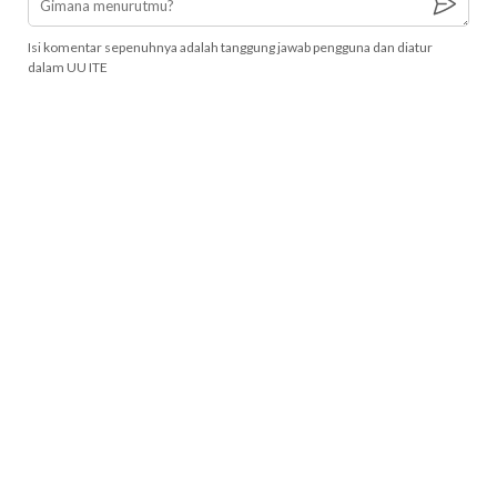
Isi komentar sepenuhnya adalah tanggung jawab pengguna dan diatur
dalam UU ITE