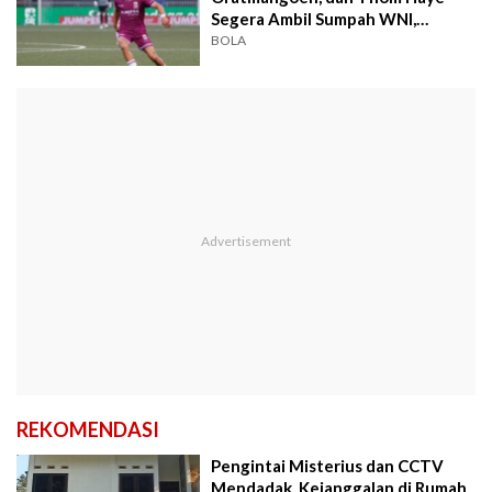
Segera Ambil Sumpah WNI,
Ketahui Tanggalnya
BOLA
REKOMENDASI
Pengintai Misterius dan CCTV
Mendadak, Kejanggalan di Rumah