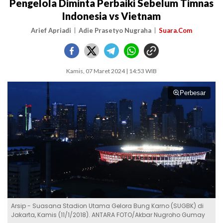
Pengelola Diminta Perbaiki Sebelum Timnas
Indonesia vs Vietnam
Arief Apriadi
Adie Prasetyo Nugraha
Suara.Com
Kamis, 07 Maret 2024 | 14:53 WIB
Perbesar
Arsip - Suasana Stadion Utama Gelora Bung Karno (SUGBK) di
Jakarta, Kamis (11/1/2018). ANTARA FOTO/Akbar Nugroho Gumay