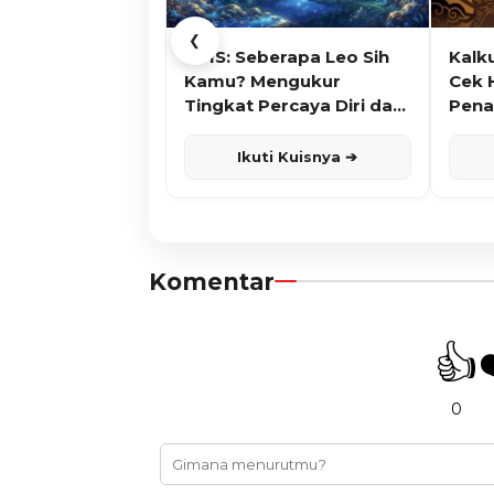
❮
KUIS: Seberapa Leo Sih
Kalk
Kamu? Mengukur
Cek 
Tingkat Percaya Diri dan
Pena
Karisma
Ikuti Kuisnya ➔
Komentar
👍
0