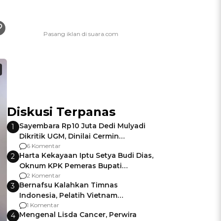
Diskusi Terpanas
Sayembara Rp10 Juta Dedi Mulyadi
1
Dikritik UGM, Dinilai Cermin
Gagalnya Negara Jamin Keamanan
6 Komentar
Harta Kekayaan Iptu Setya Budi Dias,
2
Oknum KPK Pemeras Bupati
Pemalang
2 Komentar
Bernafsu Kalahkan Timnas
3
Indonesia, Pelatih Vietnam
Berencana Pakai Jimat di Pakansari
1 Komentar
Mengenal Lisda Cancer, Perwira
4