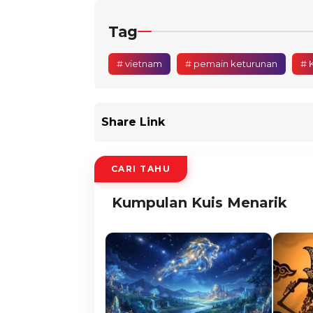
Tag
# vietnam
# pemain keturunan
# 
Share Link
CARI TAHU
Kumpulan Kuis Menarik