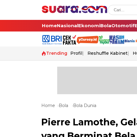
Home
Nasional
Ekonomi
Bola
Otomotif
Trending
Profil
Reshuffle Kabinet
H
Home
Bola
Bola Dunia
Pierre Lamothe, G
yang Berminat Bela