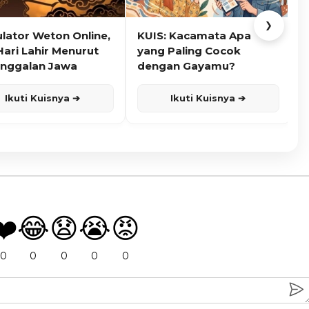
❯
ulator Weton Online,
KUIS: Kacamata Apa
K
Hari Lahir Menurut
yang Paling Cocok
nggalan Jawa
dengan Gayamu?
Ikuti Kuisnya ➔
Ikuti Kuisnya ➔
❤️
😂
😧
😭
😡
0
0
0
0
0