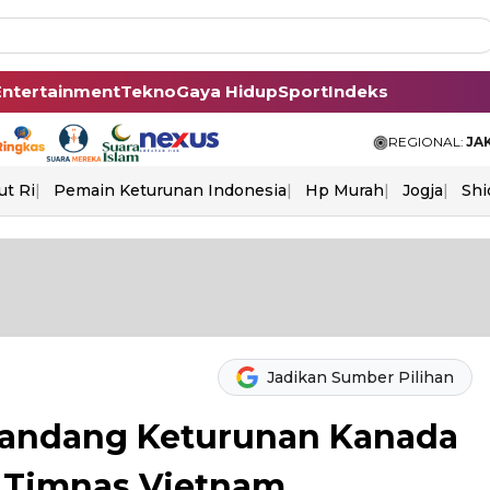
Entertainment
Tekno
Gaya Hidup
Sport
Indeks
REGIONAL:
JA
ut Ri
Pemain Keturunan Indonesia
Hp Murah
Jogja
Shi
Jadikan Sumber Pilihan
elandang Keturunan Kanada
 Timnas Vietnam