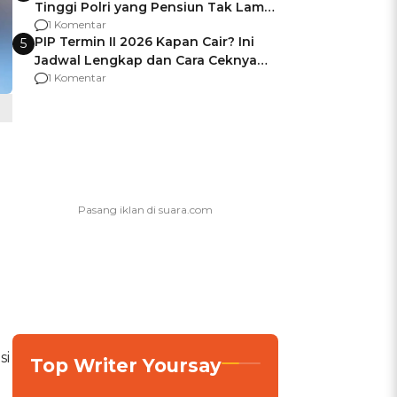
Tinggi Polri yang Pensiun Tak Lama
Usai Jadi Brigjen
1 Komentar
PIP Termin II 2026 Kapan Cair? Ini
5
Jadwal Lengkap dan Cara Ceknya
agar Dana Tidak Hangus!
1 Komentar
si
Top Writer Yoursay