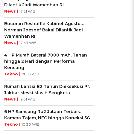
Dilantik Jadi Wamenhan RI
News |
17:21 WIB
Bocoran Reshuffle Kabinet Agustus:
Norman Joesoef Bakal Dilantik Jadi
Wamenhan RI
News |
17:49 WIB
4 HP Murah Baterai 7000 mAh, Tahan
hingga 2 Hari dengan Performa
Kencang
Tekno |
08:13 WIB
Rumah Lansia 82 Tahun Dieksekusi PN
Jakbar Meski Masih Sengketa
News |
19:31 WIB
6 HP Samsung Rp2 Jutaan Terbaik:
Kamera Tajam, NFC hingga Koneksi 5G
Tekno |
10:30 WIB