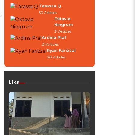
Tarassa Q.
33 Articles
n
Oktavia
Ningrum
31 Articles
Ardina Praf
21 Articles
Ryan Farizzal
20 Articles
Liks