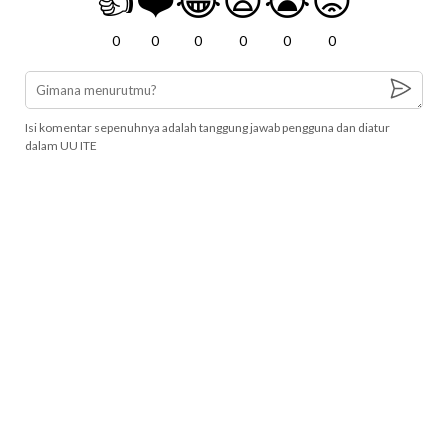
0
0
0
0
0
0
Isi komentar sepenuhnya adalah tanggung jawab pengguna dan diatur
dalam UU ITE