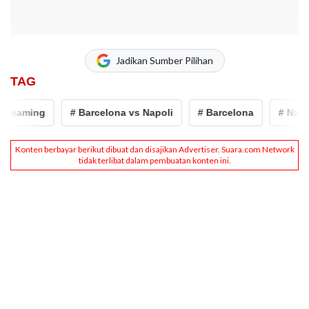
Jadikan Sumber Pilihan
TAG
reaming
# Barcelona vs Napoli
# Barcelona
# Napoli