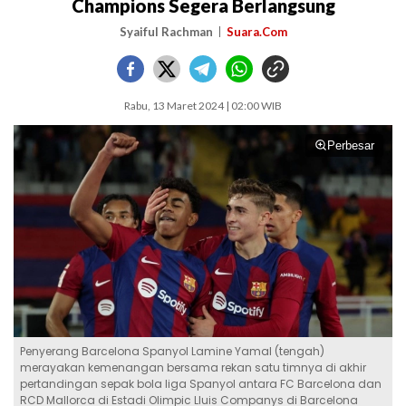
Champions Segera Berlangsung
Syaiful Rachman
Suara.Com
Rabu, 13 Maret 2024 | 02:00 WIB
Perbesar
Penyerang Barcelona Spanyol Lamine Yamal (tengah)
merayakan kemenangan bersama rekan satu timnya di akhir
pertandingan sepak bola liga Spanyol antara FC Barcelona dan
RCD Mallorca di Estadi Olimpic Lluis Companys di Barcelona