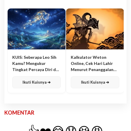
KUIS: Seberapa Leo Sih
Kalkulator Weton
Kamu? Mengukur
Online, Cek Hari Lahir
Tingkat Percaya Diri dan
Menurut Penanggalan
Karisma
Jawa
Ikuti Kuisnya ➔
Ikuti Kuisnya ➔
KOMENTAR
👍
❤️
😂
😧
😭
😡