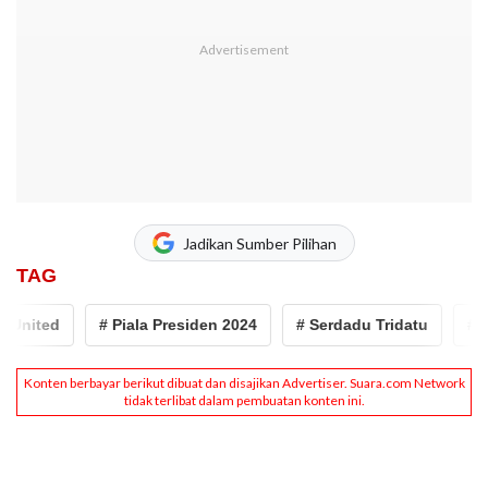
Jadikan Sumber Pilihan
TAG
ited
# Piala Presiden 2024
# Serdadu Tridatu
# Bali