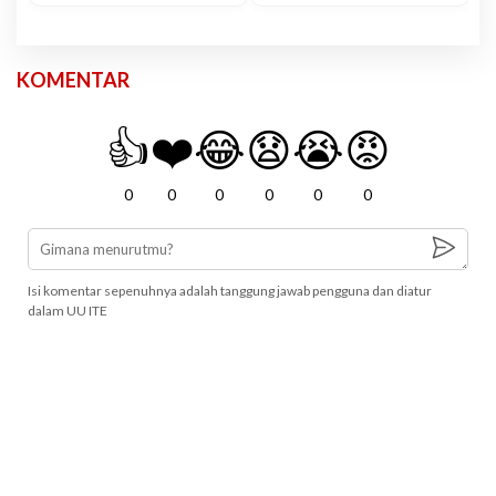
KOMENTAR
👍
❤️
😂
😧
😭
😡
0
0
0
0
0
0
Isi komentar sepenuhnya adalah tanggung jawab pengguna dan diatur
dalam UU ITE