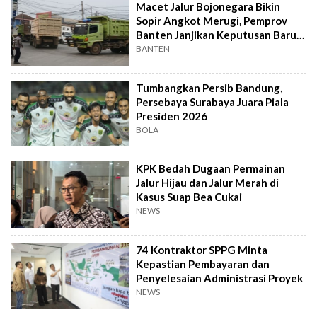
Macet Jalur Bojonegara Bikin
Sopir Angkot Merugi, Pemprov
Banten Janjikan Keputusan Baru 4
Hari Lagi
BANTEN
Tumbangkan Persib Bandung,
Persebaya Surabaya Juara Piala
Presiden 2026
BOLA
KPK Bedah Dugaan Permainan
Jalur Hijau dan Jalur Merah di
Kasus Suap Bea Cukai
NEWS
74 Kontraktor SPPG Minta
Kepastian Pembayaran dan
Penyelesaian Administrasi Proyek
NEWS