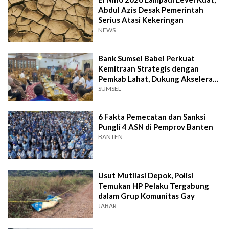
Abdul Azis Desak Pemerintah
Serius Atasi Kekeringan
NEWS
Bank Sumsel Babel Perkuat
Kemitraan Strategis dengan
Pemkab Lahat, Dukung Akselerasi
Ekonomi Daerah
SUMSEL
6 Fakta Pemecatan dan Sanksi
Pungli 4 ASN di Pemprov Banten
BANTEN
Usut Mutilasi Depok, Polisi
Temukan HP Pelaku Tergabung
dalam Grup Komunitas Gay
JABAR