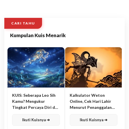
CARI TAHU
Kumpulan Kuis Menarik
KUIS: Seberapa Leo Sih
Kalkulator Weton
Kamu? Mengukur
Online, Cek Hari Lahir
Tingkat Percaya Diri dan
Menurut Penanggalan
Karisma
Jawa
Ikuti Kuisnya ➔
Ikuti Kuisnya ➔