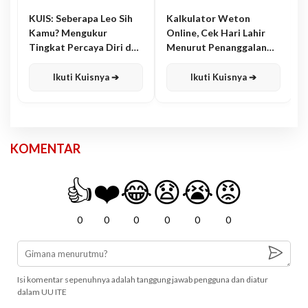
KUIS: Seberapa Leo Sih
Kalkulator Weton
Kamu? Mengukur
Online, Cek Hari Lahir
Tingkat Percaya Diri dan
Menurut Penanggalan
Karisma
Jawa
Ikuti Kuisnya ➔
Ikuti Kuisnya ➔
KOMENTAR
👍
❤️
😂
😧
😭
😡
0
0
0
0
0
0
Isi komentar sepenuhnya adalah tanggung jawab pengguna dan diatur
dalam UU ITE