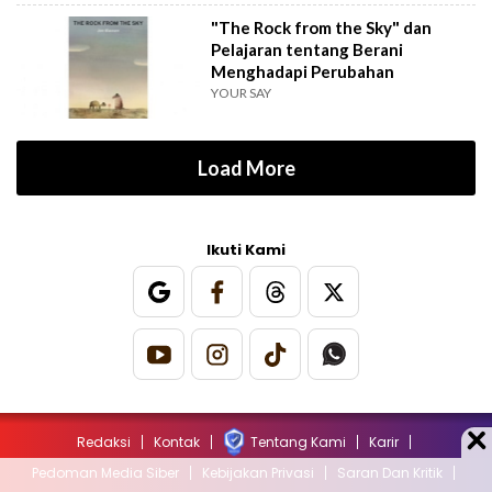
"The Rock from the Sky" dan
Pelajaran tentang Berani
Menghadapi Perubahan
YOUR SAY
Load More
Ikuti Kami
Redaksi
Kontak
Tentang Kami
Karir
Pedoman Media Siber
Kebijakan Privasi
Saran Dan Kritik