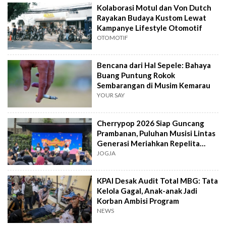
Kolaborasi Motul dan Von Dutch
Rayakan Budaya Kustom Lewat
Kampanye Lifestyle Otomotif
OTOMOTIF
Bencana dari Hal Sepele: Bahaya
Buang Puntung Rokok
Sembarangan di Musim Kemarau
YOUR SAY
Cherrypop 2026 Siap Guncang
Prambanan, Puluhan Musisi Lintas
Generasi Meriahkan Repelita
Musik
JOGJA
KPAI Desak Audit Total MBG: Tata
Kelola Gagal, Anak-anak Jadi
Korban Ambisi Program
NEWS