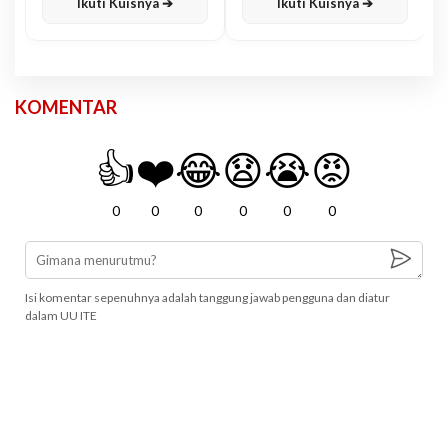
Ikuti Kuisnya ➔
Ikuti Kuisnya ➔
KOMENTAR
👍
❤️
😂
😧
😭
😡
0
0
0
0
0
0
Isi komentar sepenuhnya adalah tanggung jawab pengguna dan diatur
dalam UU ITE