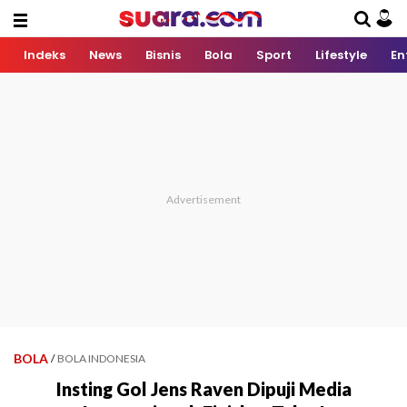
Indeks
News
Bisnis
Bola
Sport
Lifestyle
En
BOLA
/
BOLA INDONESIA
Insting Gol Jens Raven Dipuji Media