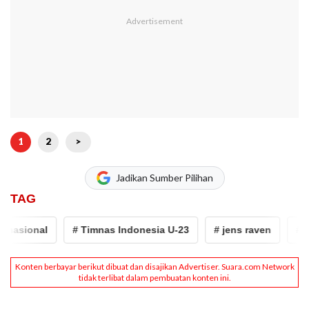
1
2
>
Jadikan Sumber Pilihan
TAG
asional
# Timnas Indonesia U-23
# jens raven
# ES