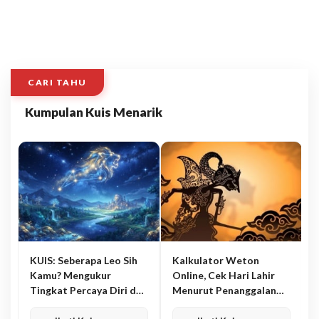
CARI TAHU
Kumpulan Kuis Menarik
KUIS: Seberapa Leo Sih
Kalkulator Weton
Kamu? Mengukur
Online, Cek Hari Lahir
Tingkat Percaya Diri dan
Menurut Penanggalan
Karisma
Jawa