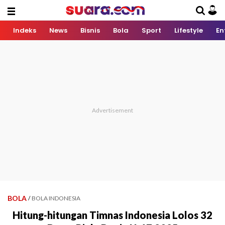
Indeks
News
Bisnis
Bola
Sport
Lifestyle
En
BOLA
/
BOLA INDONESIA
Hitung-hitungan Timnas Indonesia Lolos 32