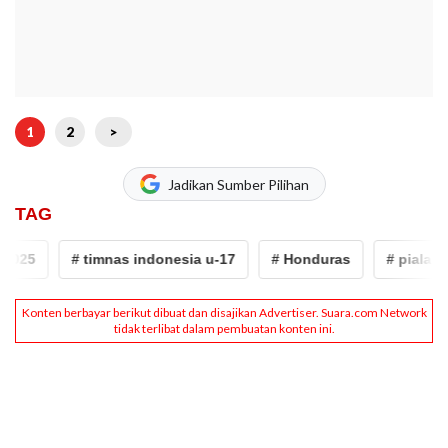
1
2
>
Jadikan Sumber Pilihan
TAG
025
# timnas indonesia u-17
# Honduras
# piala dun