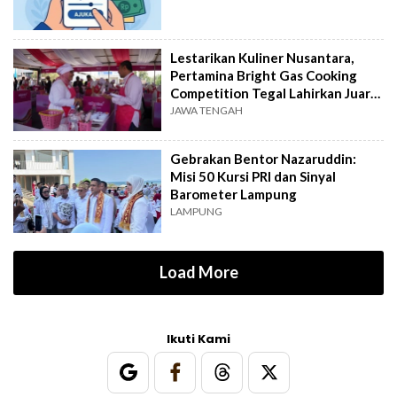
Lestarikan Kuliner Nusantara,
Pertamina Bright Gas Cooking
Competition Tegal Lahirkan Juara
Baru
JAWA TENGAH
Gebrakan Bentor Nazaruddin:
Misi 50 Kursi PRI dan Sinyal
Barometer Lampung
LAMPUNG
Load More
Ikuti Kami