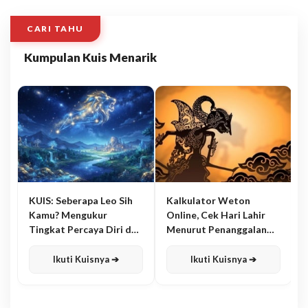
CARI TAHU
Kumpulan Kuis Menarik
KUIS: Seberapa Leo Sih
Kalkulator Weton
Kamu? Mengukur
Online, Cek Hari Lahir
Tingkat Percaya Diri dan
Menurut Penanggalan
Karisma
Jawa
Ikuti Kuisnya ➔
Ikuti Kuisnya ➔