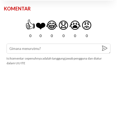
KOMENTAR
👍
❤️
😂
😧
😭
😡
0
0
0
0
0
0
Isi komentar sepenuhnya adalah tanggung jawab pengguna dan diatur
dalam UU ITE