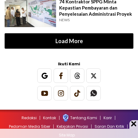
74 Kontraktor SPPG Minta
Kepastian Pembayaran dan
Penyelesaian Administrasi Proyek
NEWS
Load More
Ikuti Kami
Redaksi
Kontak
Tentang Kami
Karir
Pedoman Media Siber
Kebijakan Privasi
Saran Dan Kritik
Site Map