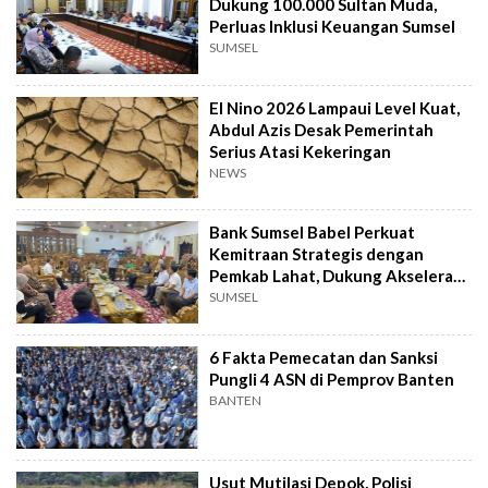
Dukung 100.000 Sultan Muda,
Perluas Inklusi Keuangan Sumsel
SUMSEL
El Nino 2026 Lampaui Level Kuat,
Abdul Azis Desak Pemerintah
Serius Atasi Kekeringan
NEWS
Bank Sumsel Babel Perkuat
Kemitraan Strategis dengan
Pemkab Lahat, Dukung Akselerasi
Ekonomi Daerah
SUMSEL
6 Fakta Pemecatan dan Sanksi
Pungli 4 ASN di Pemprov Banten
BANTEN
Usut Mutilasi Depok, Polisi