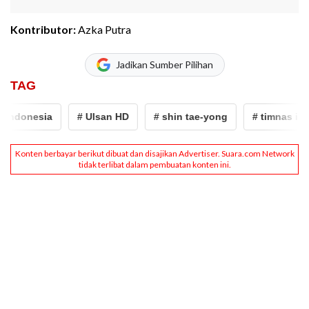
Kontributor:
Azka Putra
Jadikan Sumber Pilihan
TAG
indonesia
# Ulsan HD
# shin tae-yong
# timnas indo