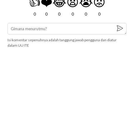
👍
❤️
😂
😧
😭
😡
0
0
0
0
0
0
Isi komentar sepenuhnya adalah tanggung jawab pengguna dan diatur
dalam UU ITE