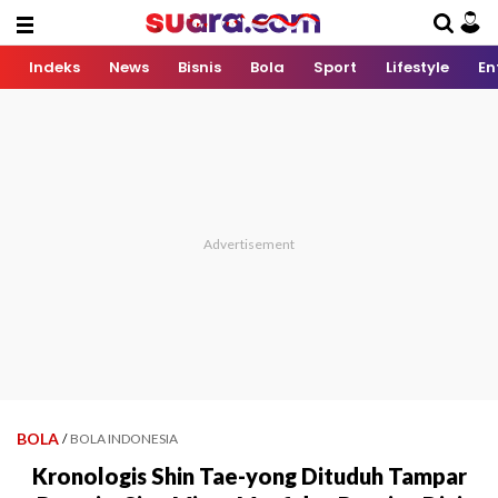
Indeks
News
Bisnis
Bola
Sport
Lifestyle
En
BOLA
/
BOLA INDONESIA
Kronologis Shin Tae-yong Dituduh Tampar