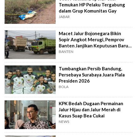
Temukan HP Pelaku Tergabung
dalam Grup Komunitas Gay
JABAR
Macet Jalur Bojonegara Bikin
Sopir Angkot Merugi, Pemprov
Banten Janjikan Keputusan Baru 4
Hari Lagi
BANTEN
Tumbangkan Persib Bandung,
Persebaya Surabaya Juara Piala
Presiden 2026
BOLA
KPK Bedah Dugaan Permainan
Jalur Hijau dan Jalur Merah di
Kasus Suap Bea Cukai
NEWS