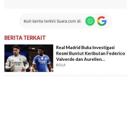
Ikuti berita terkini Suara.com di:
BERITA TERKAIT
Real Madrid Buka Investigasi
Resmi Buntut Keributan Federico
Valverde dan Aurelien
Tchouameni
BOLA