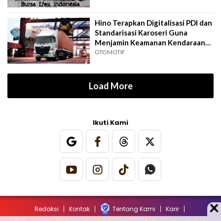
Hino Terapkan Digitalisasi PDI dan
Standarisasi Karoseri Guna
Menjamin Keamanan Kendaraan
Niaga
OTOMOTIF
Load More
Ikuti Kami
Redaksi
Kontak
Tentang Kami
Karir