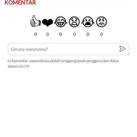
KOMENTAR
👍
❤️
😂
😧
😭
😡
0
0
0
0
0
0
Isi komentar sepenuhnya adalah tanggung jawab pengguna dan diatur
dalam UU ITE