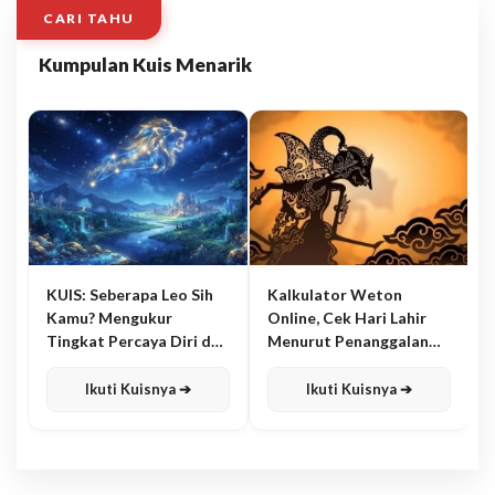
CARI TAHU
Kumpulan Kuis Menarik
KUIS: Seberapa Leo Sih
Kalkulator Weton
Kamu? Mengukur
Online, Cek Hari Lahir
Tingkat Percaya Diri dan
Menurut Penanggalan
Karisma
Jawa
Ikuti Kuisnya ➔
Ikuti Kuisnya ➔