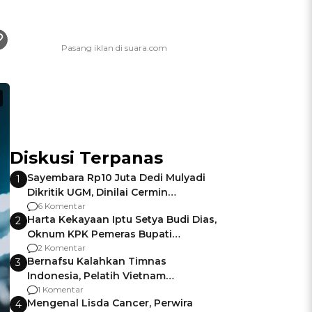
Diskusi Terpanas
Sayembara Rp10 Juta Dedi Mulyadi
1
Dikritik UGM, Dinilai Cermin
Gagalnya Negara Jamin Keamanan
6 Komentar
Harta Kekayaan Iptu Setya Budi Dias,
2
Oknum KPK Pemeras Bupati
Pemalang
2 Komentar
Bernafsu Kalahkan Timnas
3
Indonesia, Pelatih Vietnam
Berencana Pakai Jimat di Pakansari
1 Komentar
Mengenal Lisda Cancer, Perwira
4