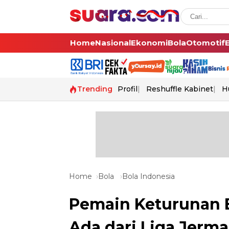
Home
Nasional
Ekonomi
Bola
Otomotif
Trending
Profil
Reshuffle Kabinet
H
Home
Bola
Bola Indonesia
Pemain Keturunan 
Ada dari Liga Jerma