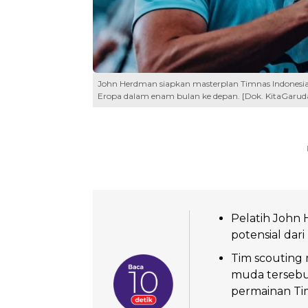
John Herdman siapkan masterplan Timnas Indonesia 
Eropa dalam enam bulan ke depan. [Dok. KitaGarud
Pelatih John
potensial dari
Tim scouting 
muda tersebut
permainan Tim