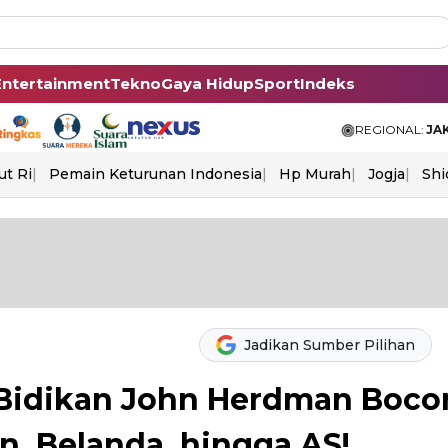
Entertainment
Tekno
Gaya Hidup
Sport
Indeks
REGIONAL:
JA
ut Ri
Pemain Keturunan Indonesia
Hp Murah
Jogja
Shi
Jadikan Sumber Pilihan
Bidikan John Herdman Bocor
n, Belanda, hingga AS!