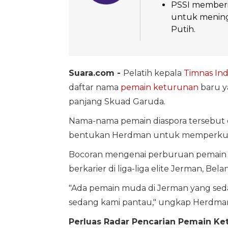
PSSI memberi
untuk mening
Putih.
Suara.com -
Pelatih kepala
Timnas Ind
daftar nama
pemain keturunan
baru ya
panjang Skuad Garuda.
Nama-nama pemain diaspora tersebut di
bentukan Herdman untuk memperkuat k
Bocoran mengenai perburuan pemain in
berkarier di liga-liga elite Jerman, Bel
"Ada pemain muda di Jerman yang sed
sedang kami pantau," ungkap Herdma
Perluas Radar Pencarian Pemain Ke