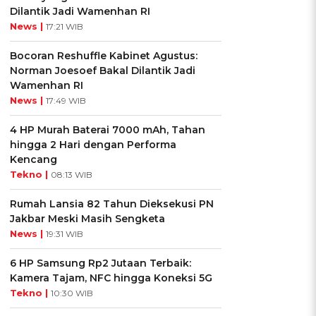
Dilantik Jadi Wamenhan RI
News |
17:21 WIB
Bocoran Reshuffle Kabinet Agustus:
Norman Joesoef Bakal Dilantik Jadi
Wamenhan RI
News |
17:49 WIB
4 HP Murah Baterai 7000 mAh, Tahan
hingga 2 Hari dengan Performa
Kencang
Tekno |
08:13 WIB
Rumah Lansia 82 Tahun Dieksekusi PN
Jakbar Meski Masih Sengketa
News |
19:31 WIB
6 HP Samsung Rp2 Jutaan Terbaik:
Kamera Tajam, NFC hingga Koneksi 5G
Tekno |
10:30 WIB