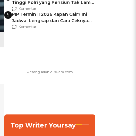
Tinggi Polri yang Pensiun Tak Lama
Usai Jadi Brigjen
1 Komentar
PIP Termin II 2026 Kapan Cair? Ini
5
Jadwal Lengkap dan Cara Ceknya
agar Dana Tidak Hangus!
1 Komentar
Top Writer Yoursay