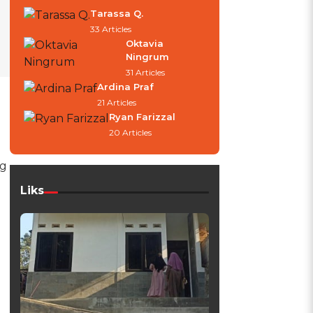
Tarassa Q.
33 Articles
Oktavia
Ningrum
31 Articles
Ardina Praf
21 Articles
Ryan Farizzal
20 Articles
ng
Liks
g