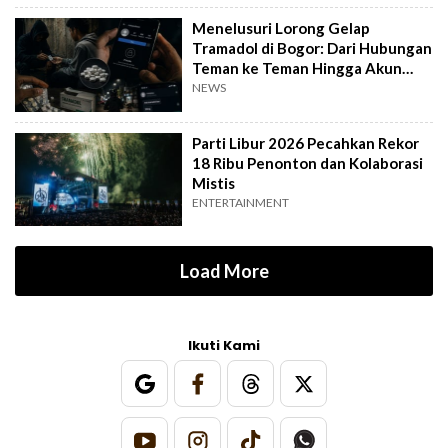
Menelusuri Lorong Gelap
Tramadol di Bogor: Dari Hubungan
Teman ke Teman Hingga Akun
Medsos Private
NEWS
Parti Libur 2026 Pecahkan Rekor
18 Ribu Penonton dan Kolaborasi
Mistis
ENTERTAINMENT
Load More
Ikuti Kami