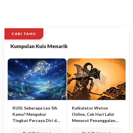
CARI TAHU
Kumpulan Kuis Menarik
KUIS: Seberapa Leo Sih
Kalkulator Weton
Kamu? Mengukur
Online, Cek Hari Lahir
Tingkat Percaya Diri dan
Menurut Penanggalan
Karisma
Jawa