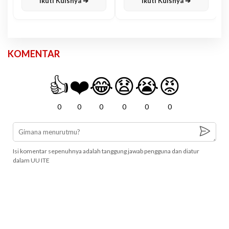
Ikuti Kuisnya ➔
Ikuti Kuisnya ➔
KOMENTAR
👍
❤️
😂
😧
😭
😡
0
0
0
0
0
0
Isi komentar sepenuhnya adalah tanggung jawab pengguna dan diatur
dalam UU ITE