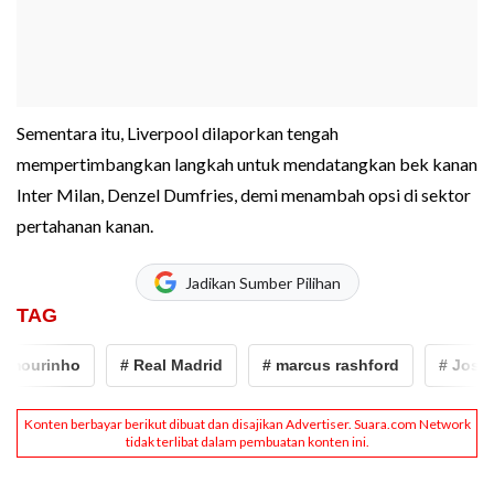
Sementara itu, Liverpool dilaporkan tengah
mempertimbangkan langkah untuk mendatangkan bek kanan
Inter Milan, Denzel Dumfries, demi menambah opsi di sektor
pertahanan kanan.
Jadikan Sumber Pilihan
TAG
mourinho
# Real Madrid
# marcus rashford
# Jose m