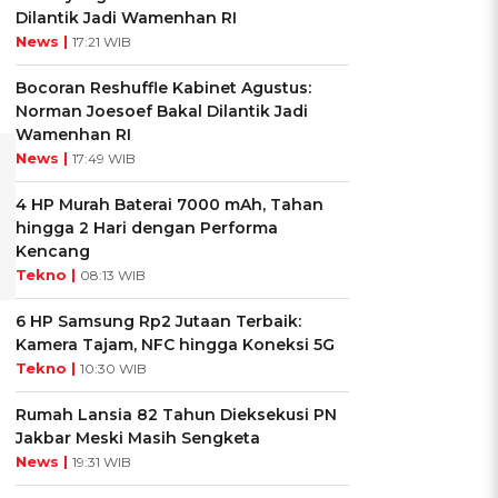
Dilantik Jadi Wamenhan RI
News |
17:21 WIB
Bocoran Reshuffle Kabinet Agustus:
Norman Joesoef Bakal Dilantik Jadi
Wamenhan RI
News |
17:49 WIB
4 HP Murah Baterai 7000 mAh, Tahan
hingga 2 Hari dengan Performa
Kencang
Tekno |
08:13 WIB
6 HP Samsung Rp2 Jutaan Terbaik:
Kamera Tajam, NFC hingga Koneksi 5G
Tekno |
10:30 WIB
Rumah Lansia 82 Tahun Dieksekusi PN
Jakbar Meski Masih Sengketa
News |
19:31 WIB