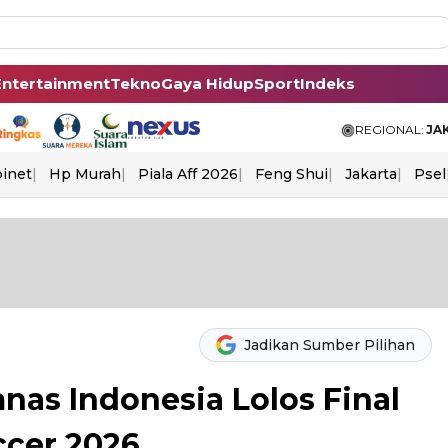
Entertainment
Tekno
Gaya Hidup
Sport
Indeks
REGIONAL:
JA
binet
Hp Murah
Piala Aff 2026
Feng Shui
Jakarta
Psel
Jadikan Sumber Pilihan
mnas Indonesia Lolos Final
ccer 2026