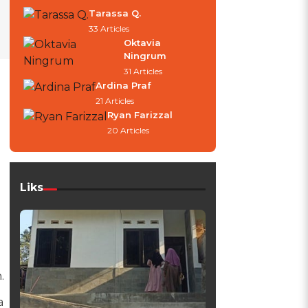
Tarassa Q.
33 Articles
Oktavia
Ningrum
31 Articles
Ardina Praf
21 Articles
Ryan Farizzal
20 Articles
Liks
n.
a