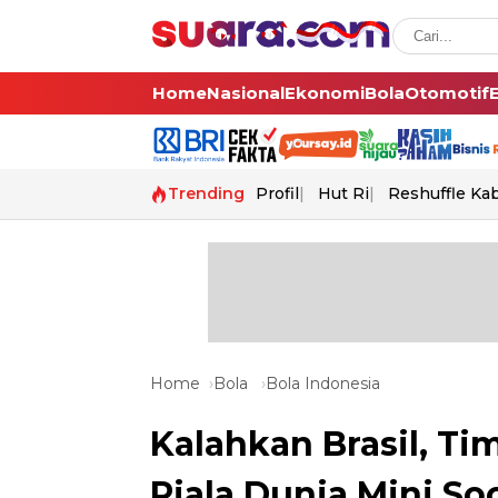
Home
Nasional
Ekonomi
Bola
Otomotif
Trending
Profil
Hut Ri
Reshuffle Ka
Home
Bola
Bola Indonesia
Kalahkan Brasil, Ti
Piala Dunia Mini So