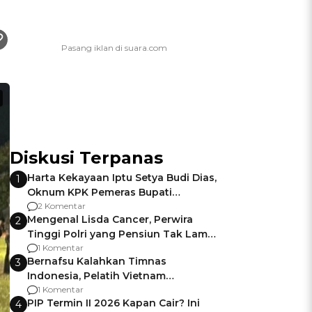
Diskusi Terpanas
Harta Kekayaan Iptu Setya Budi Dias,
1
Oknum KPK Pemeras Bupati
Pemalang
2 Komentar
Mengenal Lisda Cancer, Perwira
2
Tinggi Polri yang Pensiun Tak Lama
Usai Jadi Brigjen
1 Komentar
Bernafsu Kalahkan Timnas
3
Indonesia, Pelatih Vietnam
Berencana Pakai Jimat di Pakansari
1 Komentar
PIP Termin II 2026 Kapan Cair? Ini
4