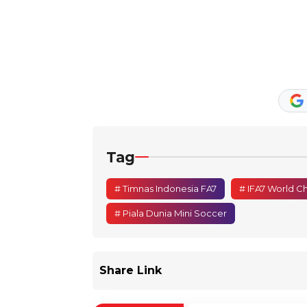
Tag
# Timnas Indonesia FA7
# IFA7 World C
# Piala Dunia Mini Soccer
Share Link