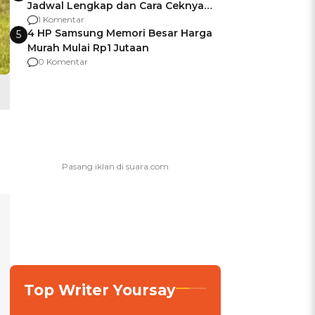
Jadwal Lengkap dan Cara Ceknya
agar Dana Tidak Hangus!
1 Komentar
4 HP Samsung Memori Besar Harga
5
Murah Mulai Rp1 Jutaan
0 Komentar
Top Writer Yoursay