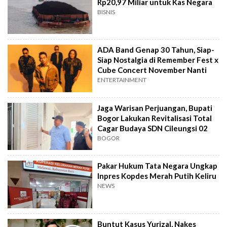
Rp20,97 Miliar untuk Kas Negara
BISNIS
ADA Band Genap 30 Tahun, Siap-
Siap Nostalgia di Remember Fest x
Cube Concert November Nanti
ENTERTAINMENT
Jaga Warisan Perjuangan, Bupati
Bogor Lakukan Revitalisasi Total
Cagar Budaya SDN Cileungsi 02
BOGOR
Pakar Hukum Tata Negara Ungkap
Inpres Kopdes Merah Putih Keliru
NEWS
Buntut Kasus Yurizal, Nakes