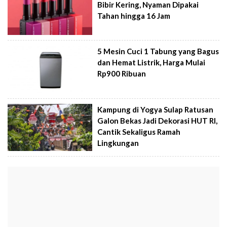
Bibir Kering, Nyaman Dipakai
Tahan hingga 16 Jam
5 Mesin Cuci 1 Tabung yang Bagus
dan Hemat Listrik, Harga Mulai
Rp900 Ribuan
Kampung di Yogya Sulap Ratusan
Galon Bekas Jadi Dekorasi HUT RI,
Cantik Sekaligus Ramah
Lingkungan