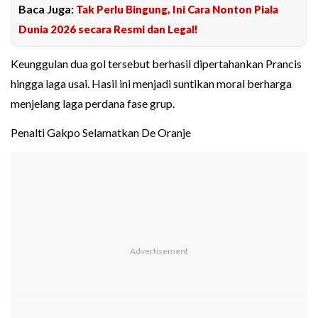
Baca Juga:
Tak Perlu Bingung, Ini Cara Nonton Piala
Dunia 2026 secara Resmi dan Legal!
Keunggulan dua gol tersebut berhasil dipertahankan Prancis
hingga laga usai. Hasil ini menjadi suntikan moral berharga
menjelang laga perdana fase grup.
Penalti Gakpo Selamatkan De Oranje