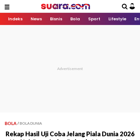
Indeks
News
Bisnis
Bola
Sport
Lifestyle
En
BOLA
/
BOLA DUNIA
Rekap Hasil Uji Coba Jelang Piala Dunia 2026