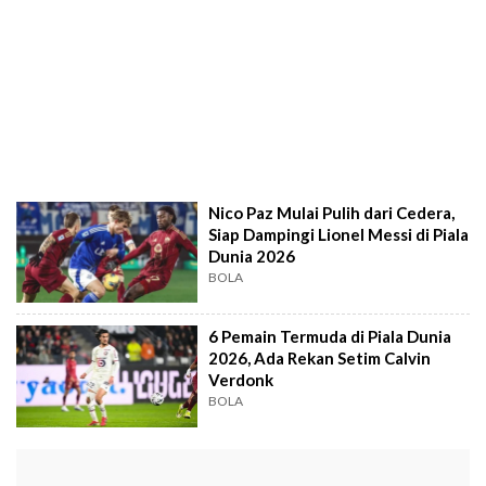
Nico Paz Mulai Pulih dari Cedera,
Siap Dampingi Lionel Messi di Piala
Dunia 2026
BOLA
6 Pemain Termuda di Piala Dunia
2026, Ada Rekan Setim Calvin
Verdonk
BOLA