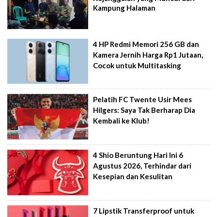
Kampung Halaman
4 HP Redmi Memori 256 GB dan
Kamera Jernih Harga Rp1 Jutaan,
Cocok untuk Multitasking
Pelatih FC Twente Usir Mees
Hilgers: Saya Tak Berharap Dia
Kembali ke Klub!
4 Shio Beruntung Hari Ini 6
Agustus 2026, Terhindar dari
Kesepian dan Kesulitan
7 Lipstik Transferproof untuk