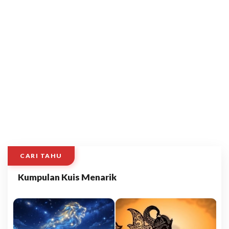
CARI TAHU
Kumpulan Kuis Menarik