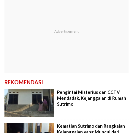
REKOMENDASI
Pengintai Misterius dan CCTV
Mendadak, Kejanggalan di Rumah
Sutrimo
Kematian Sutrimo dan Rangkaian
Kejanggalan yang Muncul dari