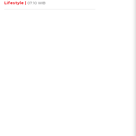
Lifestyle |
07:10 WIB