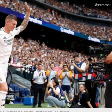
Perbesar
Akar Krisis di Bernabeu [Instagram Toni Kroos]