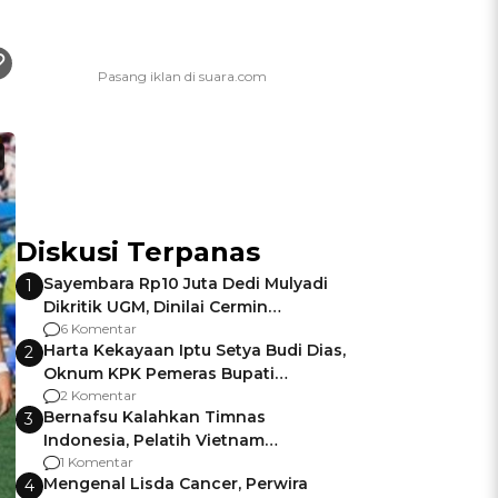
Diskusi Terpanas
Sayembara Rp10 Juta Dedi Mulyadi
1
Dikritik UGM, Dinilai Cermin
Gagalnya Negara Jamin Keamanan
6 Komentar
Harta Kekayaan Iptu Setya Budi Dias,
2
Oknum KPK Pemeras Bupati
Pemalang
2 Komentar
Bernafsu Kalahkan Timnas
3
Indonesia, Pelatih Vietnam
Berencana Pakai Jimat di Pakansari
1 Komentar
Mengenal Lisda Cancer, Perwira
4