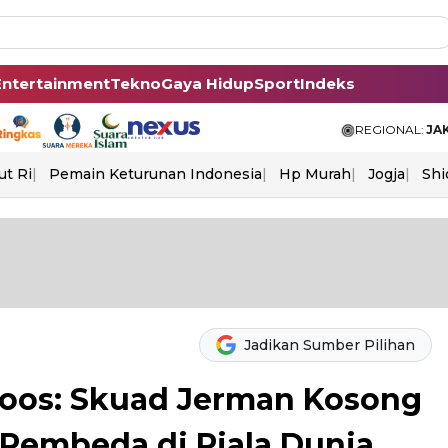
Entertainment
Tekno
Gaya Hidup
Sport
Indeks
REGIONAL:
JA
ut Ri
Pemain Keturunan Indonesia
Hp Murah
Jogja
Shi
Jadikan Sumber Pilihan
Kroos: Skuad Jerman Kosong
 Pembeda di Piala Dunia