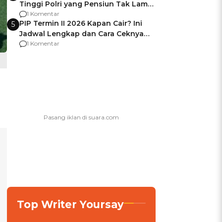
Tinggi Polri yang Pensiun Tak Lama
Usai Jadi Brigjen
1 Komentar
PIP Termin II 2026 Kapan Cair? Ini
5
Jadwal Lengkap dan Cara Ceknya
agar Dana Tidak Hangus!
1 Komentar
Top Writer Yoursay