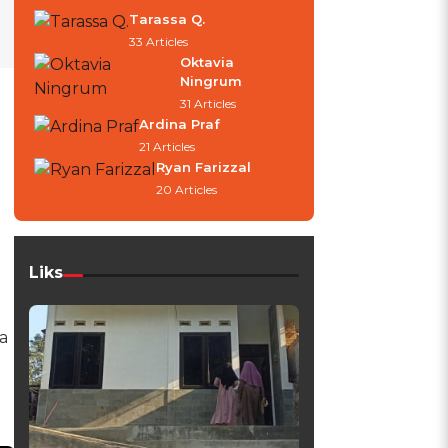
Tarassa Q.
33 Articles
Oktavia
Ningrum
31 Articles
Ardina Praf
21 Articles
Ryan Farizzal
20 Articles
Liks
a