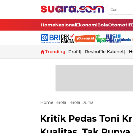
Home
Nasional
Ekonomi
Bola
Otomotif
Trending
Profil
Reshuffle Kabinet
H
Home
Bola
Bola Dunia
Kritik Pedas Toni 
Kualitas, Tak Punya