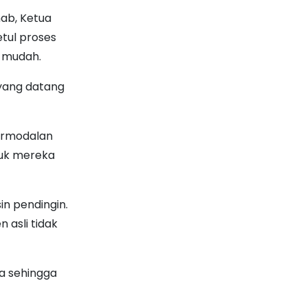
ab, Ketua
etul proses
h mudah.
 yang datang
ermodalan
duk mereka
n pendingin.
 asli tidak
ga sehingga