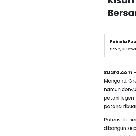
Kisah
Bersa
Fabiola Feb
Senin, 01 Dese
Suara.com 
Menganti, Gr
namun denyut
petani legen,
potensi ribu
Potensi itu s
dibangun seja