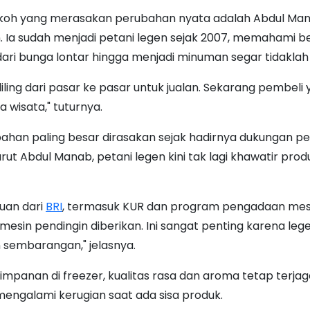
okoh yang merasakan perubahan nyata adalah Abdul Man
. Ia sudah menjadi petani legen sejak 2007, memahami b
ari bunga lontar hingga menjadi minuman segar tidakla
liling dari pasar ke pasar untuk jualan. Sekarang pembeli
a wisata," tuturnya.
han paling besar dirasakan sejak hadirnya dukungan p
rut Abdul Manab, petani legen kini tak lagi khawatir pro
uan dari
BRI
, termasuk KUR dan program pengadaan mesi
mesin pendingin diberikan. Ini sangat penting karena legen
n sembarangan," jelasnya.
mpanan di freezer, kualitas rasa dan aroma tetap terja
mengalami kerugian saat ada sisa produk.