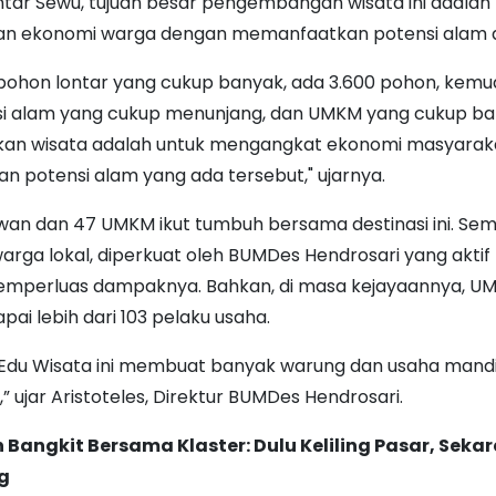
ntar Sewu, tujuan besar pengembangan wisata ini adalah
n ekonomi warga dengan memanfaatkan potensi alam 
pohon lontar yang cukup banyak, ada 3.600 pohon, kemu
i alam yang cukup menunjang, dan UMKM yang cukup ban
kan wisata adalah untuk mengangkat ekonomi masyarak
 potensi alam yang ada tersebut," ujarnya.
yawan dan 47 UMKM ikut tumbuh bersama destinasi ini. Se
rga lokal, diperkuat oleh BUMDes Hendrosari yang aktif
mperluas dampaknya. Bahkan, di masa kejayaannya, UMK
ai lebih dari 103 pelaku usaha.
du Wisata ini membuat banyak warung dan usaha mandi
 ujar Aristoteles, Direktur BUMDes Hendrosari.
 Bangkit Bersama Klaster: Dulu Keliling Pasar, Seka
g