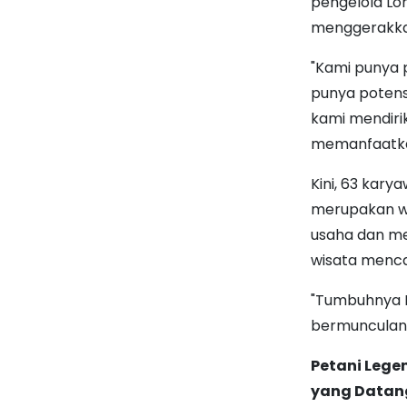
pengelola Lo
menggerakka
"Kami punya 
punya potens
kami mendiri
memanfaatkan
Kini, 63 kar
merupakan wa
usaha dan me
wisata mencap
"Tumbuhnya E
bermunculan,”
Petani Legen
yang Datan