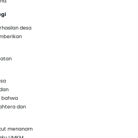
ha.
agi
hasilan desa
emberikan
patan
esa
 dan
n bahwa
ahtera dan
 ikut menanam
laku UMKM,