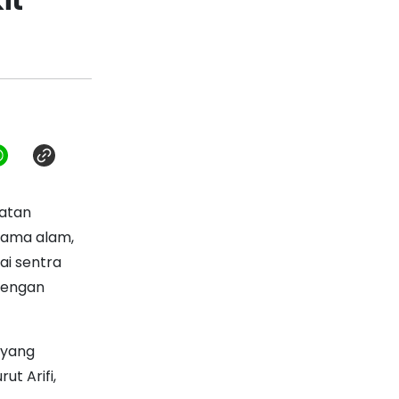
it
matan
rama alam,
ai sentra
 dengan
, yang
t Arifi,