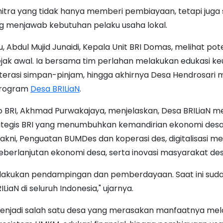
itra yang tidak hanya memberi pembiayaan, tetapi juga 
g menjawab kebutuhan pelaku usaha lokal.
, Abdul Mujid Junaidi, Kepala Unit BRI Domas, melihat pot
ejak awal. Ia bersama tim perlahan melakukan edukasi k
terasi simpan-pinjam, hingga akhirnya Desa Hendrosari 
program
Desa BRILiaN
.
ro BRI, Akhmad Purwakajaya, menjelaskan, Desa BRILiaN 
tegis BRI yang menumbuhkan kemandirian ekonomi desa
akni, Penguatan BUMDes dan koperasi des, digitalisasi me
keberlanjutan ekonomi desa, serta inovasi masyarakat des
elakukan pendampingan dan pemberdayaan. Saat ini sudah
LiaN di seluruh Indonesia," ujarnya.
enjadi salah satu desa yang merasakan manfaatnya mela