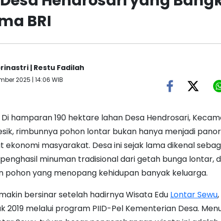
 Desa Hendrosari yang Bangk
ma BRI
rinastri | Restu Fadilah
mber 2025 | 14:06 WIB
-
Di hamparan 190 hektare lahan Desa Hendrosari, Keca
esik, rimbunnya pohon lontar bukan hanya menjadi pano
 ekonomi masyarakat. Desa ini sejak lama dikenal sebag
 penghasil minuman tradisional dari getah bunga lontar,
an pohon yang menopang kehidupan banyak keluarga.
emakin bersinar setelah hadirnya Wisata Edu
Lontar Sewu
k 2019 melalui program PIID-Pel Kementerian Desa. Menuru