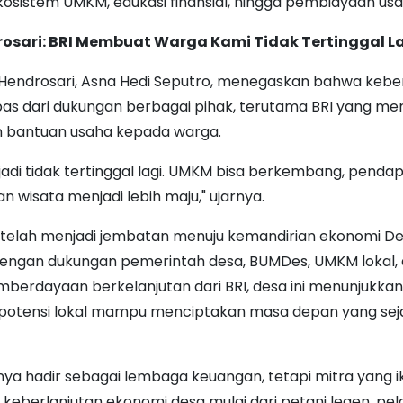
osistem UMKM, edukasi finansial, hingga pembiayaan usa
osari: BRI Membuat Warga Kami Tidak Tertinggal L
Hendrosari, Asna Hedi Seputro, menegaskan bahwa keber
lepas dari dukungan berbagai pihak, terutama BRI yang m
n bantuan usaha kepada warga.
jadi tidak tertinggal lagi. UMKM bisa berkembang, penda
n wisata menjadi lebih maju," ujarnya.
 telah menjadi jembatan menuju kemandirian ekonomi D
Dengan dukungan pemerintah desa, BUMDes, UMKM lokal,
berdayaan berkelanjutan dari BRI, desa ini menunjukka
potensi lokal mampu menciptakan masa depan yang sej
nya hadir sebagai lembaga keuangan, tetapi mitra yang
 keberlanjutan ekonomi desa mulai dari petani legen, pe