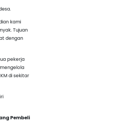
desa.
dian kami
yak. Tujuan
at dengan
mua pekerja
 mengelola
M di sekitar
ri
rang Pembeli