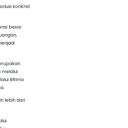
solusi konkret
ensi besar
euangan,
menjadi
merupakan
 melalui
lalui BRImo
a.
 lebih dari
lui