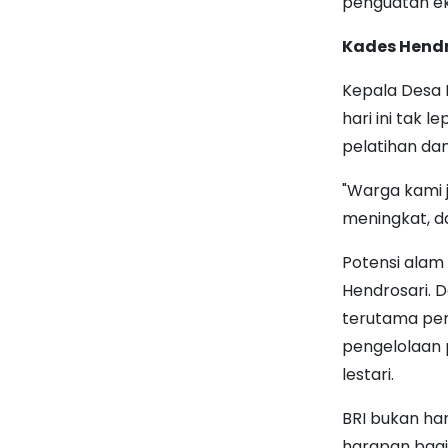
penguatan ek
Kades Hendr
Kepala Desa 
hari ini tak 
pelatihan da
"Warga kami 
meningkat, da
Potensi alam
Hendrosari. 
terutama pem
pengelolaan 
lestari.
BRI bukan ha
harapan bagi