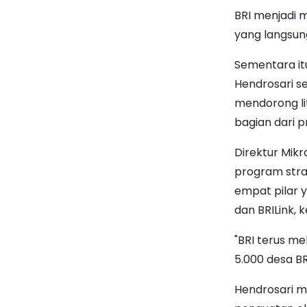
BRI menjadi m
yang langsun
Sementara itu
Hendrosari s
mendorong li
bagian dari 
Direktur Mik
program stra
empat pilar y
dan BRILink, 
"BRI terus m
5.000 desa BRI
Hendrosari m