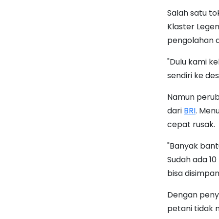
Salah satu t
Klaster Legen
pengolahan d
"Dulu kami ke
sendiri ke des
Namun peruba
dari
BRI
. Menu
cepat rusak.
"Banyak bant
Sudah ada 10 
bisa disimpa
Dengan penyi
petani tidak 