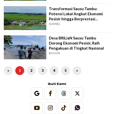
Transformasi Sausu Tambu:
Potensi Lokal Angkat Ekonomi
Pesisir hingga Berprestasi
Nasional
SUMSEL
Desa BRILiaN Sausu Tambu
Dorong Ekonomi Pesisir, Raih
Pengakuan di Tingkat Nasional
BOGOR
«
1
2
3
4
5
»
Ikuti Kami