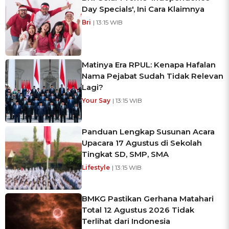
Day Specials', Ini Cara Klaimnya
Bri
| 13:15 WIB
Matinya Era RPUL: Kenapa Hafalan
Nama Pejabat Sudah Tidak Relevan
Lagi?
Your Say
| 13:15 WIB
Panduan Lengkap Susunan Acara
Upacara 17 Agustus di Sekolah
Tingkat SD, SMP, SMA
Lifestyle
| 13:15 WIB
BMKG Pastikan Gerhana Matahari
Total 12 Agustus 2026 Tidak
Terlihat dari Indonesia