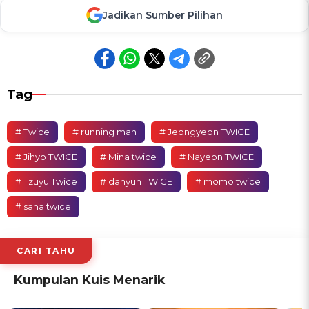
Jadikan Sumber Pilihan
Tag
# Twice
# running man
# Jeongyeon TWICE
# Jihyo TWICE
# Mina twice
# Nayeon TWICE
# Tzuyu Twice
# dahyun TWICE
# momo twice
# sana twice
CARI TAHU
Kumpulan Kuis Menarik