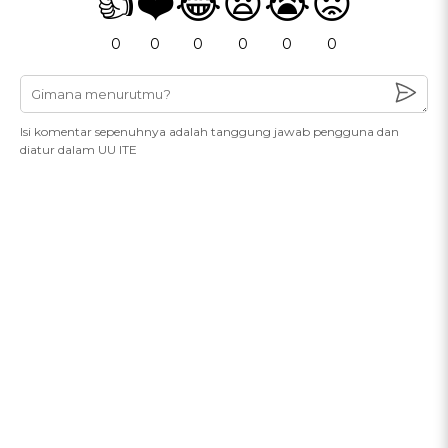
👍
❤️
😂
😧
😭
😡
0
0
0
0
0
0
Isi komentar sepenuhnya adalah tanggung jawab pengguna dan
diatur dalam UU ITE