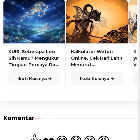
KUIS: Seberapa Leo
Kalkulator Weton
KU
Sih Kamu? Mengukur
Online, Cek Hari Lahir
ya
Tingkat Percaya Diri
Menurut
de
dan Karisma
Penanggalan Jawa
Ikuti Kuisnya ➔
Ikuti Kuisnya ➔
Komentar