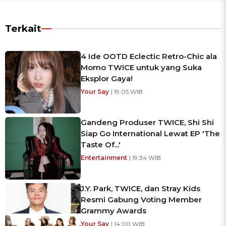
Terkait
4 Ide OOTD Eclectic Retro-Chic ala
Momo TWICE untuk yang Suka
Eksplor Gaya!
Your Say
| 19:05 WIB
Gandeng Produser TWICE, Shi Shi
Siap Go International Lewat EP 'The
Taste Of...'
Entertainment
| 19:34 WIB
J.Y. Park, TWICE, dan Stray Kids
Resmi Gabung Voting Member
Grammy Awards
Your Say
| 14:00 WIB