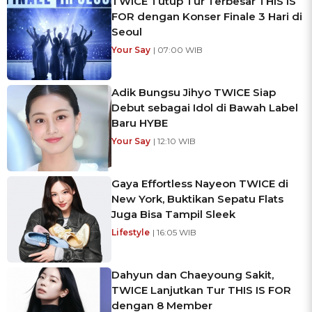
TWICE Tutup Tur Terbesar THIS IS
FOR dengan Konser Finale 3 Hari di
Seoul
Your Say
| 07:00 WIB
Adik Bungsu Jihyo TWICE Siap
Debut sebagai Idol di Bawah Label
Baru HYBE
Your Say
| 12:10 WIB
Gaya Effortless Nayeon TWICE di
New York, Buktikan Sepatu Flats
Juga Bisa Tampil Sleek
Lifestyle
| 16:05 WIB
Dahyun dan Chaeyoung Sakit,
TWICE Lanjutkan Tur THIS IS FOR
dengan 8 Member