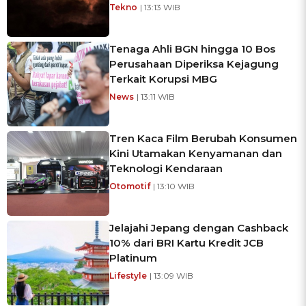
Tekno
| 13:13 WIB
Tenaga Ahli BGN hingga 10 Bos
Perusahaan Diperiksa Kejagung
Terkait Korupsi MBG
News
| 13:11 WIB
Tren Kaca Film Berubah Konsumen
Kini Utamakan Kenyamanan dan
Teknologi Kendaraan
Otomotif
| 13:10 WIB
Jelajahi Jepang dengan Cashback
10% dari BRI Kartu Kredit JCB
Platinum
Lifestyle
| 13:09 WIB