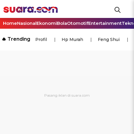
Home
Nasional
Ekonomi
Bola
Otomotif
Entertainment
Tekn
🔥 Trending
Profil
Hp Murah
Feng Shui