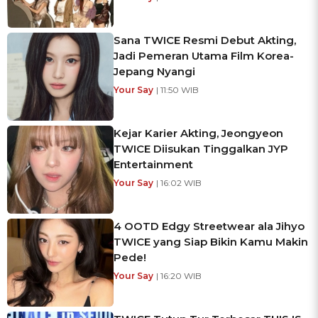
Sana TWICE Resmi Debut Akting,
Jadi Pemeran Utama Film Korea-
Jepang Nyangi
Your Say
| 11:50 WIB
Kejar Karier Akting, Jeongyeon
TWICE Diisukan Tinggalkan JYP
Entertainment
Your Say
| 16:02 WIB
4 OOTD Edgy Streetwear ala Jihyo
TWICE yang Siap Bikin Kamu Makin
Pede!
Your Say
| 16:20 WIB