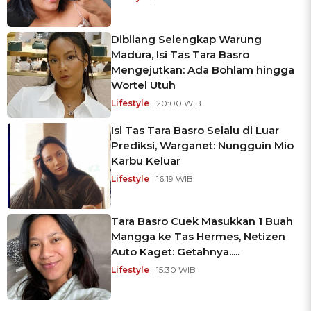
Dibilang Selengkap Warung
Madura, Isi Tas Tara Basro
Mengejutkan: Ada Bohlam hingga
Wortel Utuh
Lifestyle
| 20:00 WIB
Isi Tas Tara Basro Selalu di Luar
Prediksi, Warganet: Nungguin Mio
Karbu Keluar
Lifestyle
| 16:19 WIB
Tara Basro Cuek Masukkan 1 Buah
Mangga ke Tas Hermes, Netizen
Auto Kaget: Getahnya.....
Lifestyle
| 15:30 WIB