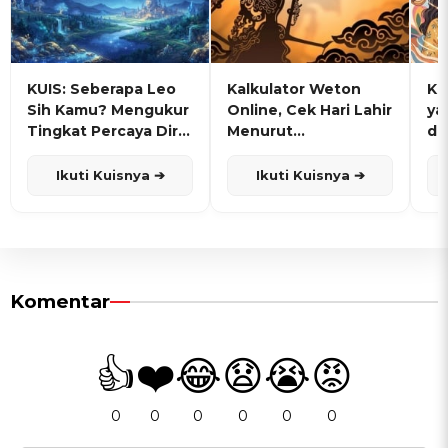
KUIS: Seberapa Leo
Kalkulator Weton
KU
Sih Kamu? Mengukur
Online, Cek Hari Lahir
ya
Tingkat Percaya Diri
Menurut
de
dan Karisma
Penanggalan Jawa
Ikuti Kuisnya ➔
Ikuti Kuisnya ➔
Komentar
👍
❤️
😂
😧
😭
😡
0
0
0
0
0
0