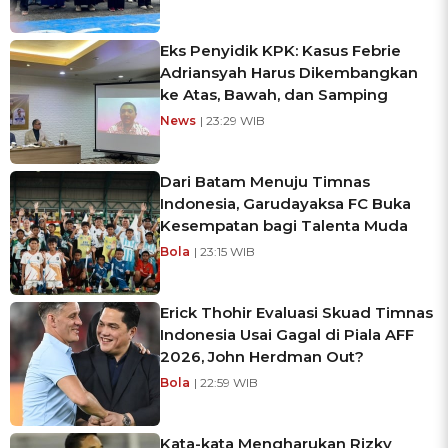
Eks Penyidik KPK: Kasus Febrie
Adriansyah Harus Dikembangkan
ke Atas, Bawah, dan Samping
News
| 23:29 WIB
Dari Batam Menuju Timnas
Indonesia, Garudayaksa FC Buka
Kesempatan bagi Talenta Muda
Bola
| 23:15 WIB
Erick Thohir Evaluasi Skuad Timnas
Indonesia Usai Gagal di Piala AFF
2026, John Herdman Out?
Bola
| 22:59 WIB
Kata-kata Mengharukan Rizky