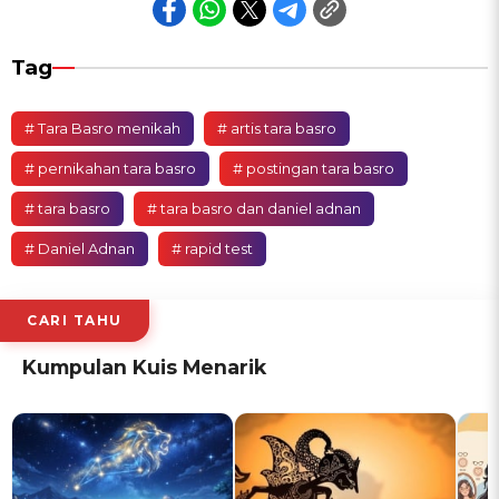
Tag
# Tara Basro menikah
# artis tara basro
# pernikahan tara basro
# postingan tara basro
# tara basro
# tara basro dan daniel adnan
# Daniel Adnan
# rapid test
CARI TAHU
Kumpulan Kuis Menarik