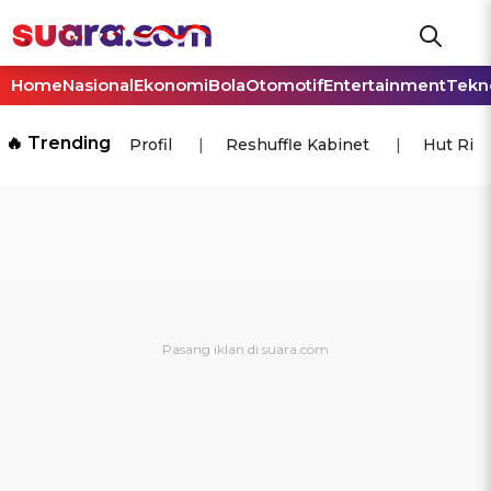
Home
Nasional
Ekonomi
Bola
Otomotif
Entertainment
Tekn
🔥 Trending
Profil
Reshuffle Kabinet
Hut Ri