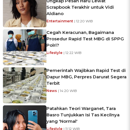
Ungkap Pesan Haru Lewat
Scrapbook Terakhir untuk Vidi
Aldiano
Entertainment
| 12:20 WIB
Cegah Keracunan, Bagaimana
Prosedur Rapid Test MBG di SPPG
Polri?
Lifestyle
| 12:22 WIB
Pemerintah Wajibkan Rapid Test di
Dapur MBG, Perpres Darurat Segera
Terbit
News
| 14:20 WIB
Patahkan Teori Warganet, Tara
Basro Tunjukkan Isi Tas Kecilnya
yang 'Normal'
Lifestyle
| 11:12 WIB