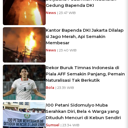
Gedung Bapenda DKI
News
| 23:47 WIB
Kantor Bapenda DKI Jakarta Dilalap
si Jago Merah, Api Semakin
Membesar
News
| 23:40 WIB
Rekor Buruk Timnas Indonesia di
Piala AFF Semakin Panjang, Pemain
Naturalisasi Tak Berkutik
Bola
| 23:39 WIB
100 Petani Sidomulyo Muba
Serahkan Diri, Bela 4 Warga yang
Dituduh Mencuri di Kebun Sendiri
Sumsel
| 23:34 WIB