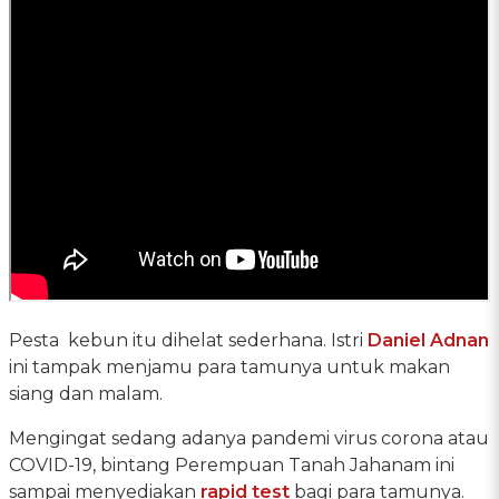
Pesta kebun itu dihelat sederhana. Istri
Daniel Adnan
ini tampak menjamu para tamunya untuk makan
siang dan malam.
Mengingat sedang adanya pandemi virus corona atau
COVID-19, bintang Perempuan Tanah Jahanam ini
sampai menyediakan
rapid test
bagi para tamunya.