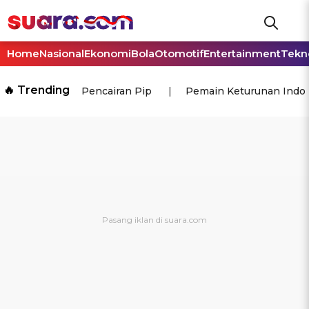
Home
Nasional
Ekonomi
Bola
Otomotif
Entertainment
Tekn
🔥 Trending
Pencairan Pip
Pemain Keturunan Indo