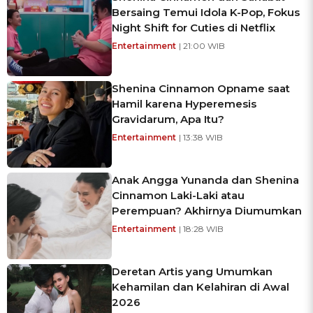
Bersaing Temui Idola K-Pop, Fokus
Night Shift for Cuties di Netflix
Entertainment
| 21:00 WIB
Shenina Cinnamon Opname saat
Hamil karena Hyperemesis
Gravidarum, Apa Itu?
Entertainment
| 13:38 WIB
Anak Angga Yunanda dan Shenina
Cinnamon Laki-Laki atau
Perempuan? Akhirnya Diumumkan
Entertainment
| 18:28 WIB
Deretan Artis yang Umumkan
Kehamilan dan Kelahiran di Awal
2026