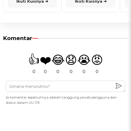
Ikuti Kuisnya ➔
Ikuti Kuisnya ➔
Komentar
👍
❤️
😂
😧
😭
😡
0
0
0
0
0
0
Isi komentar sepenuhnya adalah tanggung jawab pengguna dan
diatur dalam UU ITE