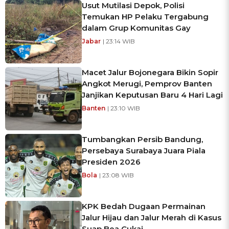
Usut Mutilasi Depok, Polisi
Temukan HP Pelaku Tergabung
dalam Grup Komunitas Gay
Jabar
| 23:14 WIB
Macet Jalur Bojonegara Bikin Sopir
Angkot Merugi, Pemprov Banten
Janjikan Keputusan Baru 4 Hari Lagi
Banten
| 23:10 WIB
Tumbangkan Persib Bandung,
Persebaya Surabaya Juara Piala
Presiden 2026
Bola
| 23:08 WIB
KPK Bedah Dugaan Permainan
Jalur Hijau dan Jalur Merah di Kasus
Suap Bea Cukai