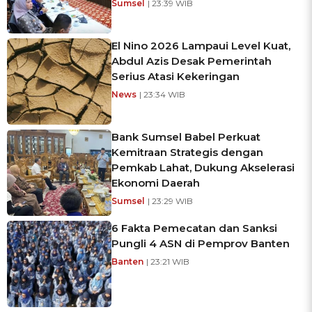
Sumsel
| 23:39 WIB
El Nino 2026 Lampaui Level Kuat,
Abdul Azis Desak Pemerintah
Serius Atasi Kekeringan
News
| 23:34 WIB
Bank Sumsel Babel Perkuat
Kemitraan Strategis dengan
Pemkab Lahat, Dukung Akselerasi
Ekonomi Daerah
Sumsel
| 23:29 WIB
6 Fakta Pemecatan dan Sanksi
Pungli 4 ASN di Pemprov Banten
Banten
| 23:21 WIB