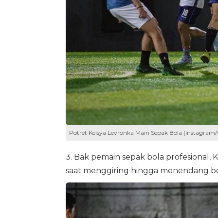
Potret Keisya Levronka Main Sepak Bola (Instagram
3. Bak pemain sepak bola profesional,
saat menggiring hingga menendang bo