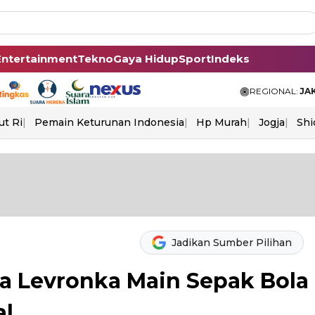
Entertainment
Tekno
Gaya Hidup
Sport
Indeks
REGIONAL:
JA
ut Ri
Pemain Keturunan Indonesia
Hp Murah
Jogja
Shi
Jadikan Sumber Pilihan
sya Levronka Main Sepak Bola
al