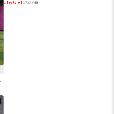
Lifestyle |
07:10 WIB
r