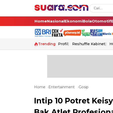
Home
Nasional
Ekonomi
Bola
Otomotif
Trending
Profil
Reshuffle Kabinet
H
Home
Entertainment
Gosip
Intip 10 Potret Kei
Bak Atlet Profesion