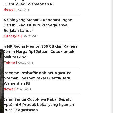
Dilantik Jadi Wamenhan RI
News |
17:21 WIB
4 Shio yang Menarik Keberuntungan
Hari Ini 5 Agustus 2026: Segalanya
Berjalan Lancar
Lifestyle |
06:37 WIB
4 HP Redmi Memori 256 GB dan Kamera
Jernih Harga Rp1 Jutaan, Cocok untuk
Multitasking
Tekno |
09:29 WIB
Bocoran Reshuffle Kabinet Agustus:
Norman Joesoef Bakal Dilantik Jadi
Wamenhan RI
News |
17:49 WIB
Jalan Santai Cocoknya Pakai Sepatu
Apa? Ini 6 Produk Lokal yang Nyaman
Buat 17 Agustusan