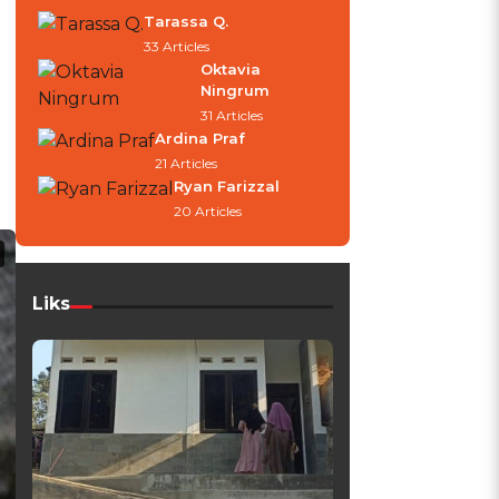
Tarassa Q.
33 Articles
Oktavia
Ningrum
31 Articles
Ardina Praf
21 Articles
Ryan Farizzal
20 Articles
Liks