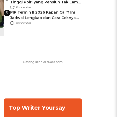
Tinggi Polri yang Pensiun Tak Lama
Usai Jadi Brigjen
1 Komentar
PIP Termin II 2026 Kapan Cair? Ini
5
Jadwal Lengkap dan Cara Ceknya
agar Dana Tidak Hangus!
1 Komentar
Top Writer Yoursay