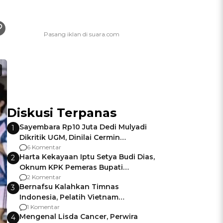
Diskusi Terpanas
Sayembara Rp10 Juta Dedi Mulyadi
1
Dikritik UGM, Dinilai Cermin
Gagalnya Negara Jamin Keamanan
6 Komentar
Harta Kekayaan Iptu Setya Budi Dias,
2
Oknum KPK Pemeras Bupati
Pemalang
2 Komentar
Bernafsu Kalahkan Timnas
3
Indonesia, Pelatih Vietnam
Berencana Pakai Jimat di Pakansari
1 Komentar
Mengenal Lisda Cancer, Perwira
4