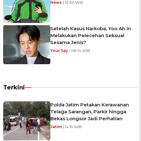
News
| 13:30 WIB
Setelah Kasus Narkoba, Yoo Ah In
Melakukan Pelecehan Seksual
Sesama Jenis?
Your Say
| 08:14 WIB
Terkini
Polda Jatim Petakan Kerawanan
Telaga Sarangan, Parkir hingga
Bekas Longsor Jadi Perhatian
Jatim
| 14:19 WIB