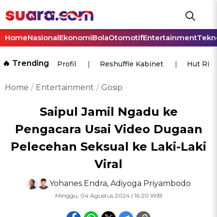
Home
Nasional
Ekonomi
Bola
Otomotif
Entertainment
Tekn
🔥 Trending
Profil
Reshuffle Kabinet
Hut Ri
Home
Entertainment
Gosip
Saipul Jamil Ngadu ke
Pengacara Usai Video Dugaan
Pelecehan Seksual ke Laki-Laki
Viral
Yohanes Endra
,
Adiyoga Priyambodo
Minggu, 04 Agustus 2024 | 16:20 WIB