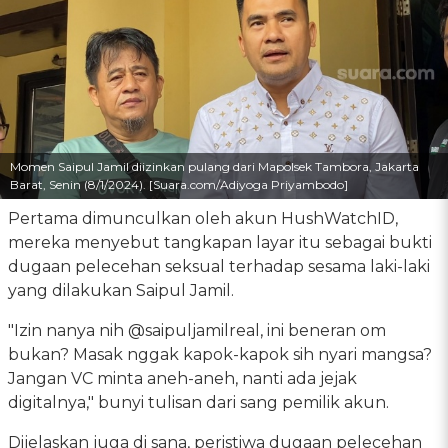
Momen Saipul Jamil diizinkan pulang dari Mapolsek Tambora, Jakarta
Barat, Senin (8/1/2024). [Suara.com/Adiyoga Priyambodo]
Pertama dimunculkan oleh akun HushWatchID,
mereka menyebut tangkapan layar itu sebagai bukti
dugaan pelecehan seksual terhadap sesama laki-laki
yang dilakukan Saipul Jamil.
"Izin nanya nih @saipuljamilreal, ini beneran om
bukan? Masak nggak kapok-kapok sih nyari mangsa?
Jangan VC minta aneh-aneh, nanti ada jejak
digitalnya," bunyi tulisan dari sang pemilik akun.
Dijelaskan juga di sana, peristiwa dugaan pelecehan