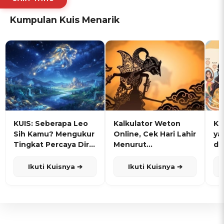
Kumpulan Kuis Menarik
KUIS: Seberapa Leo
Kalkulator Weton
KU
Sih Kamu? Mengukur
Online, Cek Hari Lahir
ya
Tingkat Percaya Diri
Menurut
de
dan Karisma
Penanggalan Jawa
Ikuti Kuisnya ➔
Ikuti Kuisnya ➔