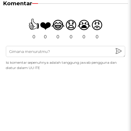
Komentar
👍
❤️
😂
😧
😭
😡
0
0
0
0
0
0
Isi komentar sepenuhnya adalah tanggung jawab pengguna dan
diatur dalam UU ITE