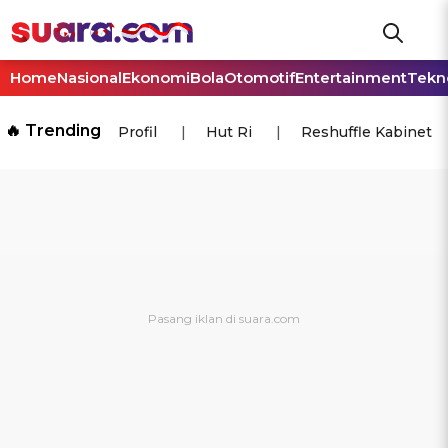
Home
Nasional
Ekonomi
Bola
Otomotif
Entertainment
Tekn
🔥 Trending
Profil
Hut Ri
Reshuffle Kabinet