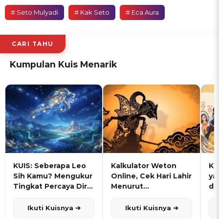
# Seto Mulyadi
# Kak Seto
# Eca Aura
CARI TAHU
Kumpulan Kuis Menarik
KUIS: Seberapa Leo
Kalkulator Weton
KU
Sih Kamu? Mengukur
Online, Cek Hari Lahir
ya
Tingkat Percaya Diri
Menurut
de
dan Karisma
Penanggalan Jawa
Ikuti Kuisnya ➔
Ikuti Kuisnya ➔