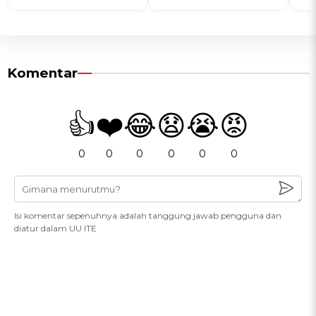
Komentar
👍
❤️
😂
😧
😭
😡
0
0
0
0
0
0
Isi komentar sepenuhnya adalah tanggung jawab pengguna dan
diatur dalam UU ITE