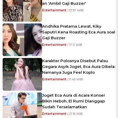
an 'Ambil Gaji Buzzer'
Entertainment
| 13:57 WIB
Andhika Pratama Lewat, Kiky
Saputri Kena Roasting Eca Aura soal
Gaji Buzzer
Entertainment
| 17:11 WIB
Karakter Polosnya Disebut Palsu
Gegara Asyik Joget, Eca Aura Dibela:
Namanya Juga Feel Koplo
Entertainment
| 11:45 WIB
Joget Eca Aura di Acara Konser
Bikin Heboh, El Rumi Dianggap
Sudah Terselamatkan
Entertainment
| 21:15 WIB