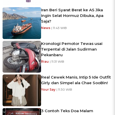
Iran Beri Syarat Berat ke AS Jika
Ingin Selat Hormuz Dibuka, Apa
Saja?
News
| 11:43 WIB
Kronologi Pemotor Tewas usai
Terpental di Jalan Sudirman
Pekanbaru
Riau
| 11:31 WIB
Real Cewek Manis, Intip 5 Ide Outfit
Girly dan Simpel ala Chae SooBin!
Your Say
| 11:30 WIB
3 Contoh Teks Doa Malam