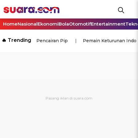
Home
Nasional
Ekonomi
Bola
Otomotif
Entertainment
Tekn
🔥 Trending
Pencairan Pip
Pemain Keturunan Indo