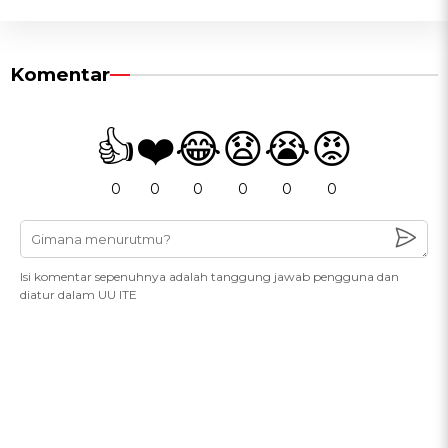
Komentar
👍
❤️
😂
😧
😭
😡
0
0
0
0
0
0
Isi komentar sepenuhnya adalah tanggung jawab pengguna dan
diatur dalam UU ITE