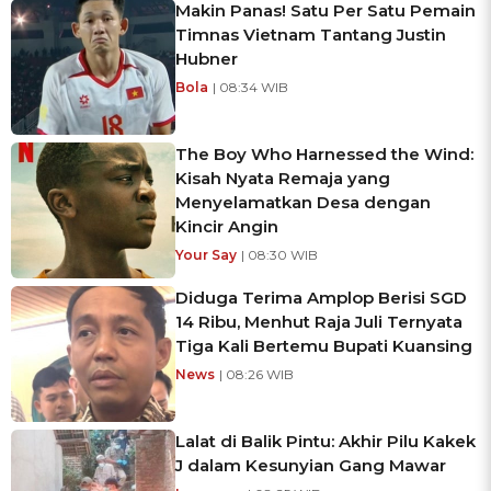
Makin Panas! Satu Per Satu Pemain
Timnas Vietnam Tantang Justin
Hubner
Bola
| 08:34 WIB
The Boy Who Harnessed the Wind:
Kisah Nyata Remaja yang
Menyelamatkan Desa dengan
Kincir Angin
Your Say
| 08:30 WIB
Diduga Terima Amplop Berisi SGD
14 Ribu, Menhut Raja Juli Ternyata
Tiga Kali Bertemu Bupati Kuansing
News
| 08:26 WIB
Lalat di Balik Pintu: Akhir Pilu Kakek
J dalam Kesunyian Gang Mawar