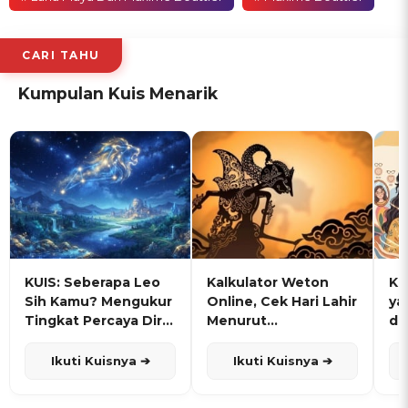
CARI TAHU
Kumpulan Kuis Menarik
KUIS: Seberapa Leo
Kalkulator Weton
KU
Sih Kamu? Mengukur
Online, Cek Hari Lahir
ya
Tingkat Percaya Diri
Menurut
de
dan Karisma
Penanggalan Jawa
Ikuti Kuisnya ➔
Ikuti Kuisnya ➔