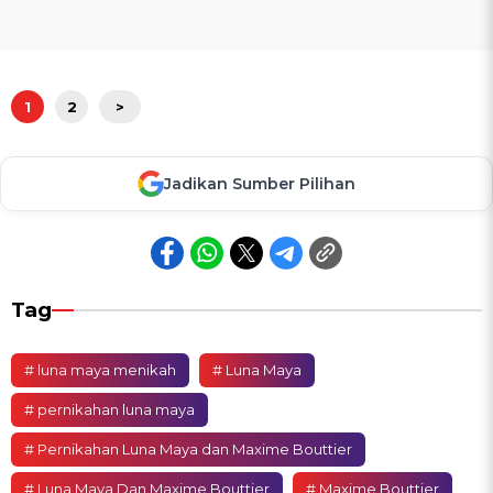
1
2
>
Jadikan Sumber Pilihan
Tag
# luna maya menikah
# Luna Maya
# pernikahan luna maya
# Pernikahan Luna Maya dan Maxime Bouttier
# Luna Maya Dan Maxime Bouttier
# Maxime Bouttier