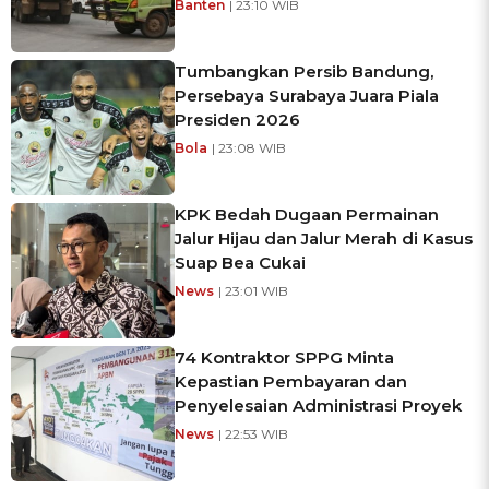
Banten
| 23:10 WIB
Tumbangkan Persib Bandung,
Persebaya Surabaya Juara Piala
Presiden 2026
Bola
| 23:08 WIB
KPK Bedah Dugaan Permainan
Jalur Hijau dan Jalur Merah di Kasus
Suap Bea Cukai
News
| 23:01 WIB
74 Kontraktor SPPG Minta
Kepastian Pembayaran dan
Penyelesaian Administrasi Proyek
News
| 22:53 WIB