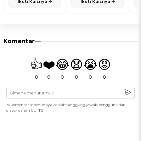
Ikuti Kuisnya ➔
Ikuti Kuisnya ➔
Komentar
👍
❤️
😂
😧
😭
😡
0
0
0
0
0
0
Isi komentar sepenuhnya adalah tanggung jawab pengguna dan
diatur dalam UU ITE