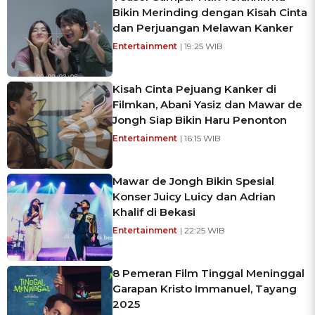
Bikin Merinding dengan Kisah Cinta
dan Perjuangan Melawan Kanker
Entertainment
| 19:25 WIB
Kisah Cinta Pejuang Kanker di
Filmkan, Abani Yasiz dan Mawar de
Jongh Siap Bikin Haru Penonton
Entertainment
| 16:15 WIB
Mawar de Jongh Bikin Spesial
Konser Juicy Luicy dan Adrian
Khalif di Bekasi
Entertainment
| 22:25 WIB
8 Pemeran Film Tinggal Meninggal
Garapan Kristo Immanuel, Tayang
2025