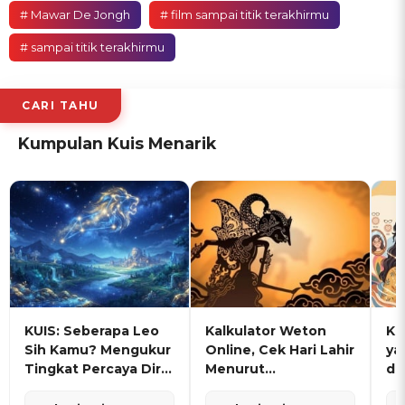
# Mawar De Jongh
# film sampai titik terakhirmu
# sampai titik terakhirmu
CARI TAHU
Kumpulan Kuis Menarik
KUIS: Seberapa Leo
Kalkulator Weton
KU
Sih Kamu? Mengukur
Online, Cek Hari Lahir
ya
Tingkat Percaya Diri
Menurut
de
dan Karisma
Penanggalan Jawa