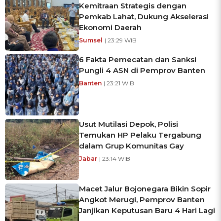
Kemitraan Strategis dengan
Pemkab Lahat, Dukung Akselerasi
Ekonomi Daerah
Sumsel
| 23:29 WIB
6 Fakta Pemecatan dan Sanksi
Pungli 4 ASN di Pemprov Banten
Banten
| 23:21 WIB
Usut Mutilasi Depok, Polisi
Temukan HP Pelaku Tergabung
dalam Grup Komunitas Gay
Jabar
| 23:14 WIB
Macet Jalur Bojonegara Bikin Sopir
Angkot Merugi, Pemprov Banten
Janjikan Keputusan Baru 4 Hari Lagi