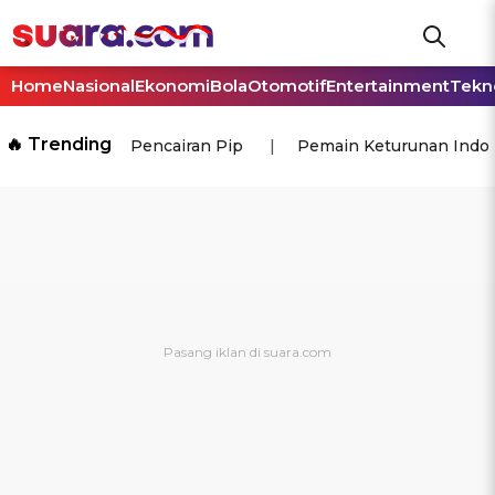
Home
Nasional
Ekonomi
Bola
Otomotif
Entertainment
Tekn
🔥 Trending
Pencairan Pip
Pemain Keturunan Indo