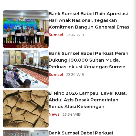
Bank Sumsel Babel Raih Apresiasi
Hari Anak Nasional, Tegaskan
Komitmen Bangun Generasi Emas
Sumsel
| 23:47 WIB
Bank Sumsel Babel Perkuat Peran
Dukung 100.000 Sultan Muda,
Perluas Inklusi Keuangan Sumsel
Sumsel
| 23:39 WIB
El Nino 2026 Lampaui Level Kuat,
Abdul Azis Desak Pemerintah
Serius Atasi Kekeringan
News
| 23:34 WIB
Bank Sumsel Babel Perkuat