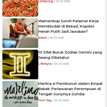
Lampung
| 09:25 WIB
Wamenkop Soroti Pelamar Kerja
Membludak di Bekasi, Kopdes
Merah Putih Jadi Jawaban?
News
| 09:23 WIB
10 Sifat Buruk Zodiak Gemini yang
Jarang Diketahui
Lifestyle
| 09:20 WIB
Marlina si Pembunuh dalam Empat
Babak: Perlawanan Perempuan di
Tengah Sunyinya Sumba
Your Say
| 09:05 WIB