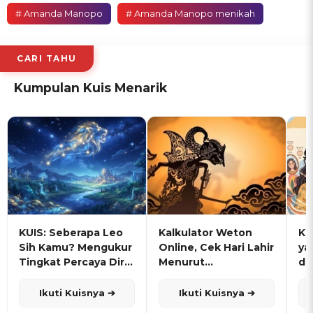
# Amanda Manopo
# Amanda Manopo menikah
CARI TAHU
Kumpulan Kuis Menarik
KUIS: Seberapa Leo
Kalkulator Weton
KU
Sih Kamu? Mengukur
Online, Cek Hari Lahir
ya
Tingkat Percaya Diri
Menurut
de
dan Karisma
Penanggalan Jawa
Ikuti Kuisnya ➔
Ikuti Kuisnya ➔