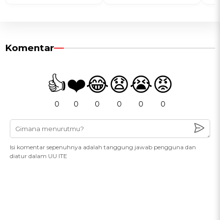
Komentar
👍
❤️
😂
😧
😭
😡
0
0
0
0
0
0
Isi komentar sepenuhnya adalah tanggung jawab pengguna dan
diatur dalam UU ITE