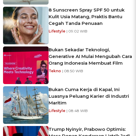
8 Sunscreen Spray SPF 50 untuk
Kulit Usia Matang, Praktis Bantu
Cegah Tanda Penuaan
Lifestyle
| 09:02 WIB
Bukan Sekadar Teknologi,
Generative AI Mulai Mengubah Cara
Orang Indonesia Membuat Film
Tekno
| 08:50 WIB
Bukan Cuma Kerja di Kapal, Ini
Luasnya Peluang Karier di Industri
Maritim
Lifestyle
| 08:48 WIB
Trump Nyinyir, Prabowo Optimis:
Masa Depan Kendaraan Listrik Jadi