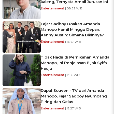
kaleng, Ternyata Ambil Jurusan Ini
Entertainment
| 08:32 WIB
Fajar Sadboy Doakan Amanda
Manopo Hamil Minggu Depan,
Kenny Austin: Gimana Bikinnya?
Entertainment
| 16:47 WIB
Tidak Hadir di Pernikahan Amanda
Manopo, Ini Penjelasan Bijak Syifa
Hadju
Entertainment
| 13:16 WIB
Dapat Souvenir TV dari Amanda
Manopo, Fajar Sadboy Nyumbang
Piring dan Gelas
Entertainment
| 12:27 WIB