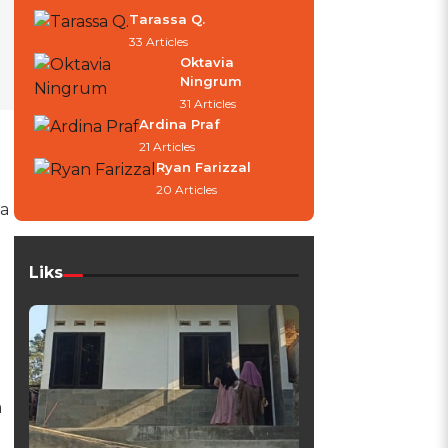
Tarassa Q.
33 Articles
Oktavia
Ningrum
31 Articles
Ardina Praf
21 Articles
Ryan Farizzal
20 Articles
a
Liks
a