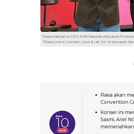
Raissa bersama CEO JUNI Records Adryanto Pratono
"Raisa Live in Concert: Love & Let Go" di kawasan S
Raisa akan me
Convention Ce
Konser ini me
Sasmi, Ariel 
memeriahkan 