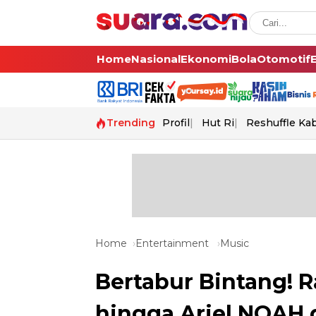
Home
Nasional
Ekonomi
Bola
Otomotif
Trending
Profil
Hut Ri
Reshuffle Ka
Home
Entertainment
Music
Bertabur Bintang! 
hingga Ariel NOAH d