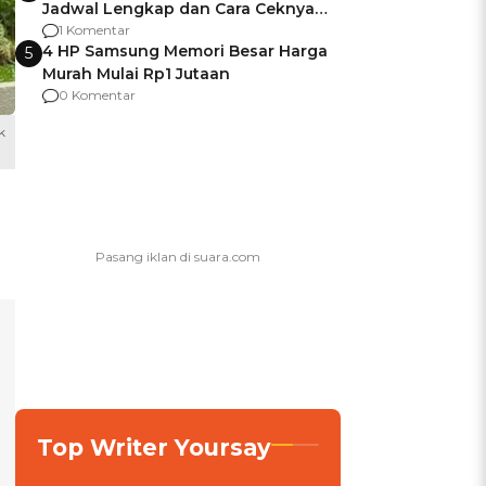
Jadwal Lengkap dan Cara Ceknya
agar Dana Tidak Hangus!
1 Komentar
4 HP Samsung Memori Besar Harga
5
Murah Mulai Rp1 Jutaan
0 Komentar
k
Top Writer Yoursay