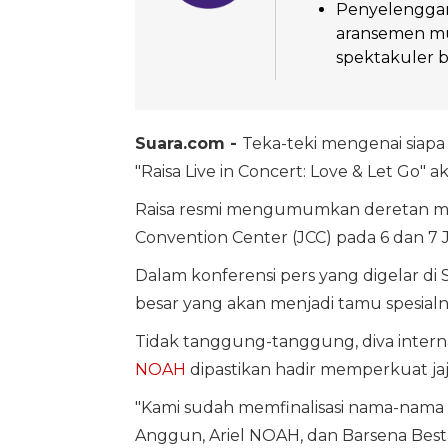
Penyelenggar
aransemen mu
spektakuler b
Suara.com -
Teka-teki mengenai siap
"Raisa Live in Concert: Love & Let Go" a
Raisa resmi mengumumkan deretan musi
Convention Center (JCC) pada 6 dan 7
Dalam konferensi pers yang digelar d
besar yang akan menjadi tamu spesialn
Tidak tanggung-tanggung, diva intern
NOAH
dipastikan hadir memperkuat jaj
"Kami sudah memfinalisasi nama-nama u
Anggun, Ariel NOAH, dan Barsena Besta