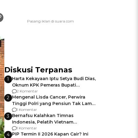
Diskusi Terpanas
Harta Kekayaan Iptu Setya Budi Dias,
1
Oknum KPK Pemeras Bupati
Pemalang
2 Komentar
Mengenal Lisda Cancer, Perwira
2
Tinggi Polri yang Pensiun Tak Lama
Usai Jadi Brigjen
1 Komentar
Bernafsu Kalahkan Timnas
3
Indonesia, Pelatih Vietnam
Berencana Pakai Jimat di Pakansari
1 Komentar
PIP Termin II 2026 Kapan Cair? Ini
4