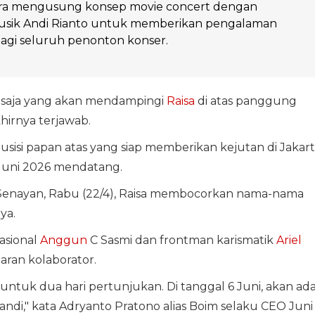
a mengusung konsep movie concert dengan
sik Andi Rianto untuk memberikan pengalaman
agi seluruh penonton konser.
a saja yang akan mendampingi
Raisa
di atas panggung
khirnya terjawab.
si papan atas yang siap memberikan kejutan di Jakart
 Juni 2026 mendatang.
i Senayan, Rabu (22/4), Raisa membocorkan nama-nama
ya.
asional
Anggun
C Sasmi dan frontman karismatik
Ariel
aran kolaborator.
ntuk dua hari pertunjukan. Di tanggal 6 Juni, akan ad
ndi," kata Adryanto Pratono alias Boim selaku CEO Juni