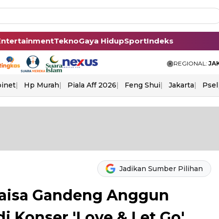
Entertainment
Tekno
Gaya Hidup
Sport
Indeks
REGIONAL:
JA
binet
Hp Murah
Piala Aff 2026
Feng Shui
Jakarta
Psel
Jadikan Sumber Pilihan
Raisa Gandeng Anggun
i Konser 'Love & Let Go'