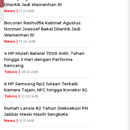
Dilantik Jadi Wamenhan RI
News |
17:21 WIB
Bocoran Reshuffle Kabinet Agustus:
Norman Joesoef Bakal Dilantik Jadi
Wamenhan RI
News |
17:49 WIB
4 HP Murah Baterai 7000 mAh, Tahan
hingga 2 Hari dengan Performa
Kencang
Tekno |
08:13 WIB
6 HP Samsung Rp2 Jutaan Terbaik:
Kamera Tajam, NFC hingga Koneksi 5G
Tekno |
10:30 WIB
Rumah Lansia 82 Tahun Dieksekusi PN
Jakbar Meski Masih Sengketa
News |
19:31 WIB