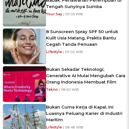
Babak: Perlawanan Perempuan di
Tengah Sunyinya Sumba
Your Say
| 09:05 WIB
8 Sunscreen Spray SPF 50 untuk
Kulit Usia Matang, Praktis Bantu
Cegah Tanda Penuaan
Lifestyle
| 09:02 WIB
Bukan Sekadar Teknologi,
Generative AI Mulai Mengubah Cara
Orang Indonesia Membuat Film
Tekno
| 08:50 WIB
Bukan Cuma Kerja di Kapal, Ini
Luasnya Peluang Karier di Industri
Maritim
Lifestyle
| 08:48 WIB