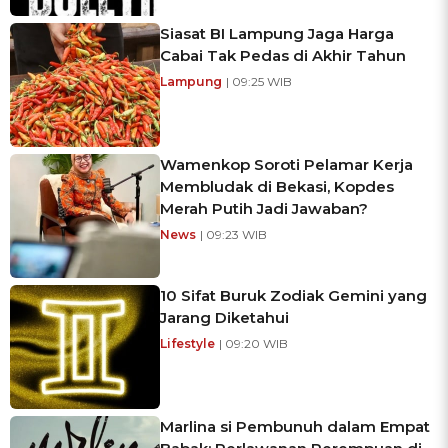
Siasat BI Lampung Jaga Harga
Cabai Tak Pedas di Akhir Tahun
Lampung
| 09:25 WIB
Wamenkop Soroti Pelamar Kerja
Membludak di Bekasi, Kopdes
Merah Putih Jadi Jawaban?
News
| 09:23 WIB
10 Sifat Buruk Zodiak Gemini yang
Jarang Diketahui
Lifestyle
| 09:20 WIB
Marlina si Pembunuh dalam Empat