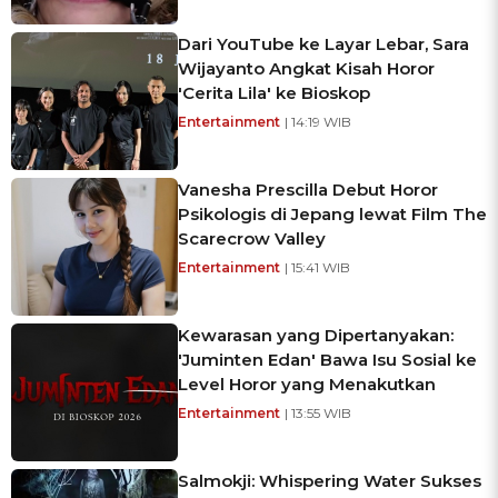
Dari YouTube ke Layar Lebar, Sara
Wijayanto Angkat Kisah Horor
'Cerita Lila' ke Bioskop
Entertainment
| 14:19 WIB
Vanesha Prescilla Debut Horor
Psikologis di Jepang lewat Film The
Scarecrow Valley
Entertainment
| 15:41 WIB
Kewarasan yang Dipertanyakan:
'Juminten Edan' Bawa Isu Sosial ke
Level Horor yang Menakutkan
Entertainment
| 13:55 WIB
Salmokji: Whispering Water Sukses