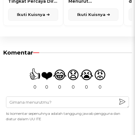
Tingkat Percaya Diri
Menurut
de
dan Karisma
Penanggalan Jawa
Ikuti Kuisnya ➔
Ikuti Kuisnya ➔
Komentar
👍
❤️
😂
😧
😭
😡
0
0
0
0
0
0
Isi komentar sepenuhnya adalah tanggung jawab pengguna dan
diatur dalam UU ITE