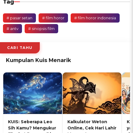
Tag
# pasar setan
# film horor
# film horor indonesia
# antv
# sinopsis film
CARI TAHU
Kumpulan Kuis Menarik
KUIS: Seberapa Leo
Kalkulator Weton
KU
Sih Kamu? Mengukur
Online, Cek Hari Lahir
ya