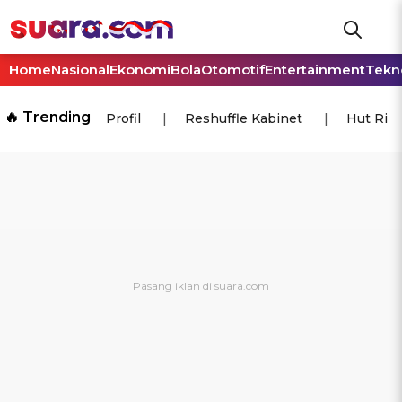
Home
Nasional
Ekonomi
Bola
Otomotif
Entertainment
Tekn
🔥 Trending
Profil
Reshuffle Kabinet
Hut Ri