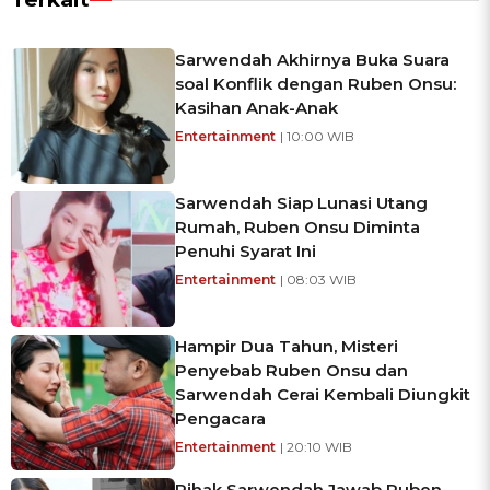
Sarwendah Akhirnya Buka Suara
soal Konflik dengan Ruben Onsu:
Kasihan Anak-Anak
Entertainment
| 10:00 WIB
Sarwendah Siap Lunasi Utang
Rumah, Ruben Onsu Diminta
Penuhi Syarat Ini
Entertainment
| 08:03 WIB
Hampir Dua Tahun, Misteri
Penyebab Ruben Onsu dan
Sarwendah Cerai Kembali Diungkit
Pengacara
Entertainment
| 20:10 WIB
Pihak Sarwendah Jawab Ruben