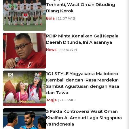
Terhenti, Wasit Oman Dituding
Biang Kerok
Bola
| 22:07 WIB
PDIP Minta Kenaikan Gaji Kepala
Daerah Ditunda, Ini Alasannya
News
| 22:06 WIB
1O1 STYLE Yogyakarta Malioboro
Kembali dengan 'Rasa Merdeka':
Sambut Agustusan dengan Rasa
dan Tawa
Jogja
| 21:51 WIB
3 Fakta Kontroversi Wasit Oman
Khalfan Al Amouri Laga Singapura
vs Indonesia