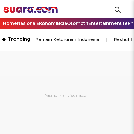
Home
Nasional
Ekonomi
Bola
Otomotif
Entertainment
Tekn
🔥 Trending
Pemain Keturunan Indonesia
Reshuffl