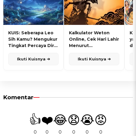
KUIS: Seberapa Leo
Kalkulator Weton
KU
Sih Kamu? Mengukur
Online, Cek Hari Lahir
ya
Tingkat Percaya Diri
Menurut
de
dan Karisma
Penanggalan Jawa
Ikuti Kuisnya ➔
Ikuti Kuisnya ➔
Komentar
👍
❤️
😂
😧
😭
😡
0
0
0
0
0
0