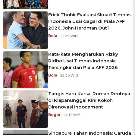
Erick Thohir Evaluasi Skuad Timnas
Indonesia Usai Gagal di Piala AFF
2026, John Herdman Out?
Bola
| 22:59 WIB
Kata-kata Mengharukan Rizky
Ridho Usai Timnas Indonesia
Tersingkir dari Piala AFF 2026
Bola
| 22:36 WIB
Tangis Haru Karsa, Rumah Reotnya
di Klapanunggal Kini Kokoh
Direnovasi Indocement
Bogor
| 22:17 WIB
Singapura Tahan Indonesia: Garuda