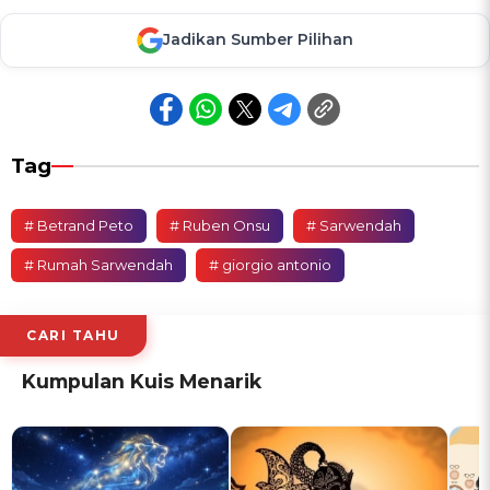
Jadikan Sumber Pilihan
Tag
# Betrand Peto
# Ruben Onsu
# Sarwendah
# Rumah Sarwendah
# giorgio antonio
CARI TAHU
Kumpulan Kuis Menarik