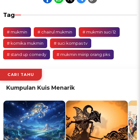
Tag
# mukmin
# chairul mukmin
# mukmin suci 12
# komika mukmin
# suci kompas tv
# stand up comedy
# mukmin miirip orang pks
CARI TAHU
Kumpulan Kuis Menarik