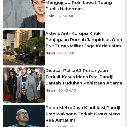
Menguji UU Polri Lewat Ruang
Publik Habermas
Opini
| 12:34 WIB
Aktivis Anti-Korupsi Kritik
Penjagaan Rumah Jampidsus Oleh
TNI: Tugas Militer Jaga Kedaulatan
News
| 18:40 WIB
Dicecar Polisi 63 Pertanyaan
Terkait Kasus Mens Rea, Pandji
Bantah Tuduhan Penistaan Agama
News
| 20:43 WIB
Polda Metro Jaya Klarifikasi Pandji
Pragiwaksono Terkait Kasus Mens
Rea Jumat Ini