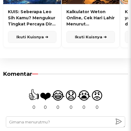
KUIS: Seberapa Leo
Kalkulator Weton
KU
Sih Kamu? Mengukur
Online, Cek Hari Lahir
ya
Tingkat Percaya Diri
Menurut
de
dan Karisma
Penanggalan Jawa
Ikuti Kuisnya ➔
Ikuti Kuisnya ➔
Komentar
👍
❤️
😂
😧
😭
😡
0
0
0
0
0
0