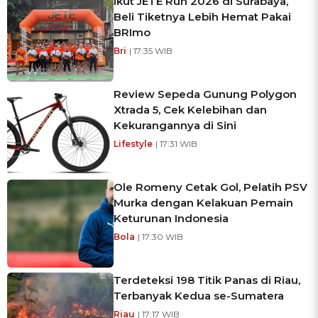
Ikut JETE Run 2026 di Surabaya,
Beli Tiketnya Lebih Hemat Pakai
BRImo
Bri
| 17:35 WIB
Review Sepeda Gunung Polygon
Xtrada 5, Cek Kelebihan dan
Kekurangannya di Sini
Lifestyle
| 17:31 WIB
Ole Romeny Cetak Gol, Pelatih PSV
Murka dengan Kelakuan Pemain
Keturunan Indonesia
Bola
| 17:30 WIB
Terdeteksi 198 Titik Panas di Riau,
Terbanyak Kedua se-Sumatera
Riau
| 17:17 WIB