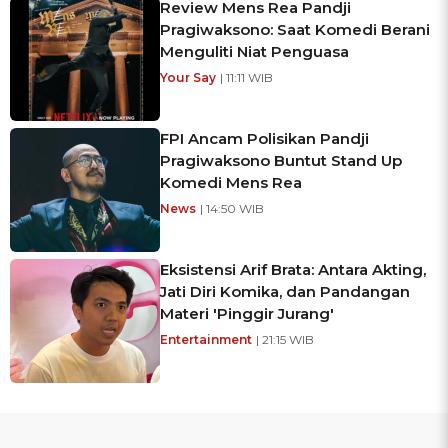
Review Mens Rea Pandji
Pragiwaksono: Saat Komedi Berani
Menguliti Niat Penguasa
Your Say
| 11:11 WIB
FPI Ancam Polisikan Pandji
Pragiwaksono Buntut Stand Up
Komedi Mens Rea
News
| 14:50 WIB
Eksistensi Arif Brata: Antara Akting,
Jati Diri Komika, dan Pandangan
Materi 'Pinggir Jurang'
Entertainment
| 21:15 WIB