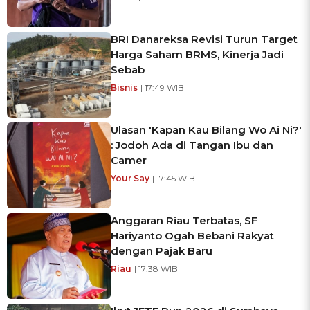
BRI Danareksa Revisi Turun Target
Harga Saham BRMS, Kinerja Jadi
Sebab
Bisnis
| 17:49 WIB
Ulasan 'Kapan Kau Bilang Wo Ai Ni?'
: Jodoh Ada di Tangan Ibu dan
Camer
Your Say
| 17:45 WIB
Anggaran Riau Terbatas, SF
Hariyanto Ogah Bebani Rakyat
dengan Pajak Baru
Riau
| 17:38 WIB