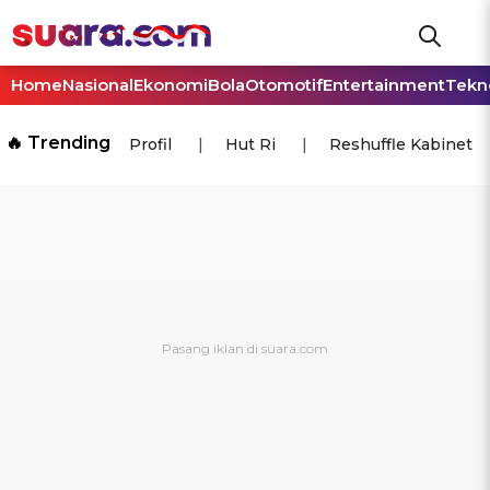
Home
Nasional
Ekonomi
Bola
Otomotif
Entertainment
Tekn
🔥 Trending
Profil
Hut Ri
Reshuffle Kabinet