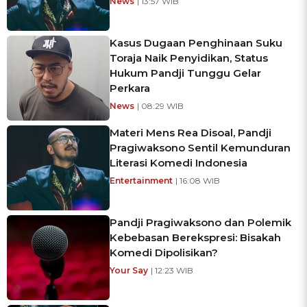
News
| 13:57 WIB
Kasus Dugaan Penghinaan Suku
Toraja Naik Penyidikan, Status
Hukum Pandji Tunggu Gelar
Perkara
News
| 08:29 WIB
Materi Mens Rea Disoal, Pandji
Pragiwaksono Sentil Kemunduran
Literasi Komedi Indonesia
Entertainment
| 16:08 WIB
Pandji Pragiwaksono dan Polemik
Kebebasan Berekspresi: Bisakah
Komedi Dipolisikan?
Your Say
| 12:23 WIB